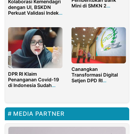
Kolaborasi Kemendagri
Mini di SMKN 2
dengan UI, BSKDN
Tangerang Selatan
Perkuat Validasi Indeks
Melalui BNI Agen46
Inovasi Daerah 2022
Canangkan
DPR RI Klaim
Transformasi Digital
Penanganan Covid-19
Setjen DPD RI
di Indonesia Sudah
Luncurkan Logo Baru
Baik
MEDIA PARTNER