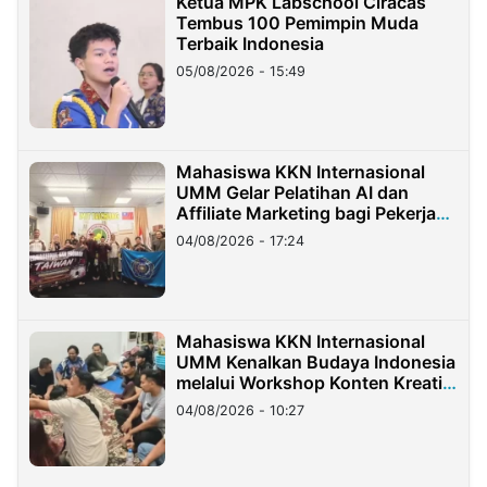
Ketua MPK Labschool Ciracas
Tembus 100 Pemimpin Muda
Terbaik Indonesia
05/08/2026 - 15:49
Mahasiswa KKN Internasional
UMM Gelar Pelatihan AI dan
Affiliate Marketing bagi Pekerja
Migran Indonesia di Taiwan
04/08/2026 - 17:24
Mahasiswa KKN Internasional
UMM Kenalkan Budaya Indonesia
melalui Workshop Konten Kreatif
di Taiwan
04/08/2026 - 10:27