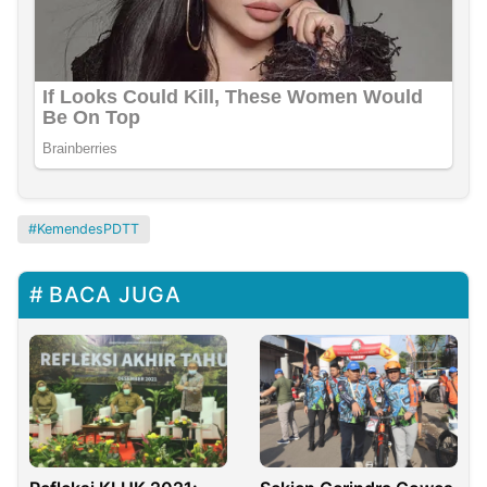
KemendesPDTT
BACA JUGA