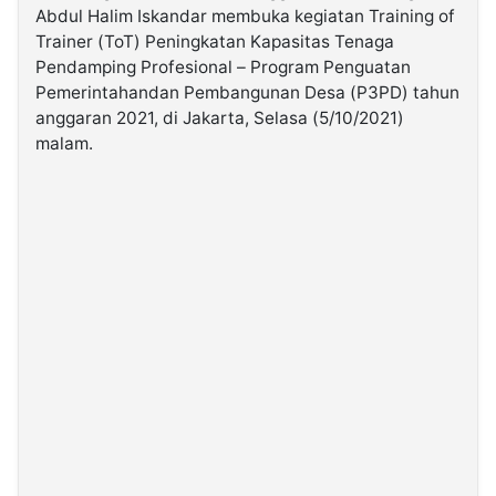
Abdul Halim Iskandar membuka kegiatan Training of
Trainer (ToT) Peningkatan Kapasitas Tenaga
©
Pendamping Profesional – Program Penguatan
Kabarbaru.co
-
Pemerintahandan Pembangunan Desa (P3PD) tahun
2026
anggaran 2021, di Jakarta, Selasa (5/10/2021)
malam.
PT.
Kabarbaru
Media
Holding