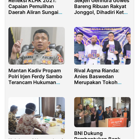
Refleksi KLHK 2021:
Sekjen Gerindra Gowes
Capaian Pemulihan
Bareng Ribuan Rakyat
Daerah Aliran Sungai
Jonggol, Dihadiri Ketua
dan Rehabilitasi Hutan
DPRD Jabar
Mantan Kadiv Propam
Rival Aqma Rianda:
Polri Irjen Ferdy Sambo
Anies Baswedan
Terancam Hukuman
Merupakan Tokoh
Mati
Pancasilais
BNI Dukung
Pembentukan Bank