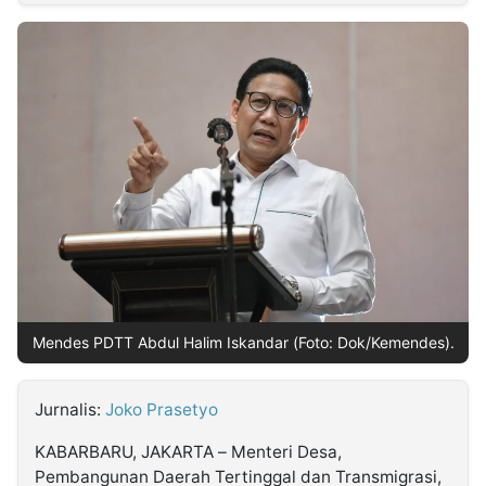
MULTIMEDIA
INDONESIA
Partner
Insight
Suara
Lens
Daily
Jalan
Idealita
Kita
Dinamikapost.com
Radar
Seedbacklink
NTB
Time
IDN
Jogja
Rakyat
News
Notice
Baru
Follow
Kabarbaru
Mendes PDTT Abdul Halim Iskandar (Foto: Dok/Kemendes).
Jurnalis:
Joko Prasetyo
KABARBARU, JAKARTA – Menteri Desa,
Pembangunan Daerah Tertinggal dan Transmigrasi,