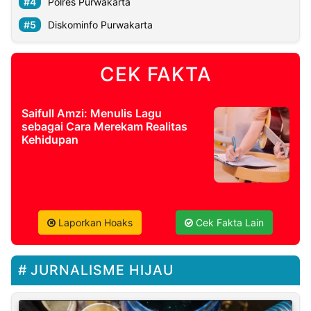
Polres Purwakarta
Diskominfo Purwakarta
CEK FAKTA
Saifull Amzi: Menulis Lagu
sebagai Cara Merekam Realitas
Kehidupan
Laporkan Hoaks
Cek Fakta Lain
JURNALISME HIJAU