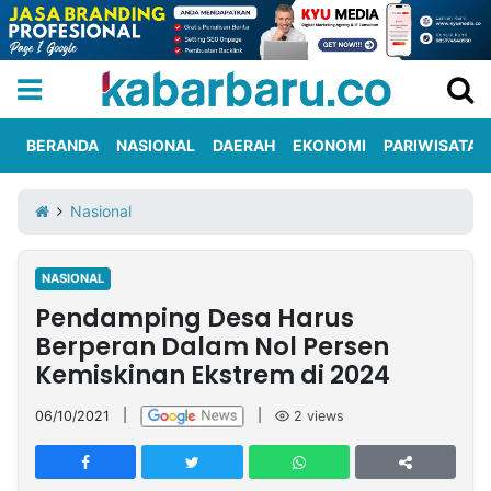
BERANDA
NASIONAL
DAERAH
EKONOMI
PARIWISATA
Informasi
KabarbaruTV
Kirim
Tentang
Nasional
Iklan
Berita
Kami
NASIONAL
Berita
Pendamping Desa Harus
Nasional
International
Olahraga
Entertainment
Daerah
Pariwisata
Kuliner
Kolom
Berperan Dalam Nol Persen
Kemiskinan Ekstrem di 2024
Network
06/10/2021
|
|
2
views
PT
TREETAN