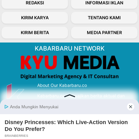
REDAKSI
INFORMASI IKLAN
KIRIM KARYA
TENTANG KAMI
KIRIM BERITA
MEDIA PARTNER
KABARBARU NETWORK
About Our Kabarbaru.co
Kabarbaru.co menyajikan berita aktual dan
inspiratif dari sudut pandang berbaik sangka
serta terverifikasi dari sumber yang tepat.
Follow Kabarbaru