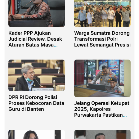
Kader PPP Ajukan
Warga Sumatra Dorong
Judicial Review, Desak
Transformasi Polri
Aturan Batas Masa
Lewat Semangat Presisi
Jabatan DPR di MK
DPR RI Dorong Polisi
Jelang Operasi Ketupat
Proses Kebocoran Data
2025, Kapolres
Guru di Banten
Purwakarta Pastikan
Layanan 110 Siaga 24
Jam