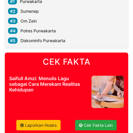
Purwakarta
Sumenep
Om Zein
Polres Purwakarta
Diskominfo Purwakarta
CEK FAKTA
Saifull Amzi: Menulis Lagu
sebagai Cara Merekam Realitas
Kehidupan
Laporkan Hoaks
Cek Fakta Lain