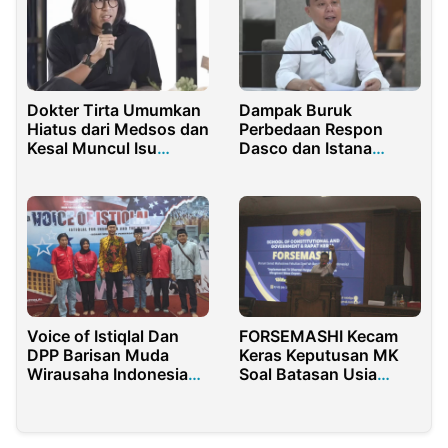
Dokter Tirta Umumkan
Dampak Buruk
Hiatus dari Medsos dan
Perbedaan Respon
Kesal Muncul Isu
Dasco dan Istana
Pembungkaman
Terkait Hasil Survei
Terhadap Prabowo
Voice of Istiqlal Dan
FORSEMASHI Kecam
DPP Barisan Muda
Keras Keputusan MK
Wirausaha Indonesia
Soal Batasan Usia
Akan Berkolaborasi
Capres/Cawapres