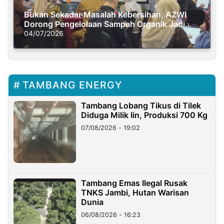
Bukan Sekadar Masalah Kebersihan, AZWI
Dorong Pengelolaan Sampah Organik Jadi
Solusi Krisis Iklim
04/07/2026
TAMBANG ENERGY
Tambang Lobang Tikus di Tilek
Diduga Milik Iin, Produksi 700 Kg
07/08/2026 - 19:02
Tambang Emas Ilegal Rusak
TNKS Jambi, Hutan Warisan
Dunia
06/08/2026 - 16:23