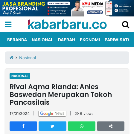
BERANDA
NASIONAL
DAERAH
EKONOMI
PARIWISATA
Informasi
KabarbaruTV
Kirim
Tentang
Nasional
Iklan
Berita
Kami
NASIONAL
Berita
Rival Aqma Rianda: Anies
Nasional
International
Olahraga
Entertainment
Daerah
Pariwisata
Kuliner
Kolom
Baswedan Merupakan Tokoh
Pancasilais
Network
17/01/2024
|
|
6
views
PT
TREETAN