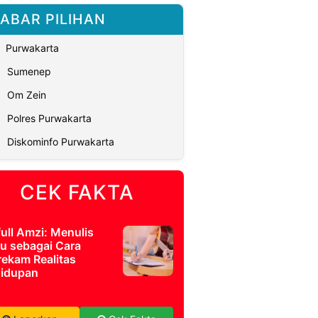
ABAR PILIHAN
Purwakarta
Sumenep
Om Zein
Polres Purwakarta
Diskominfo Purwakarta
CEK FAKTA
full Amzi: Menulis
u sebagai Cara
ekam Realitas
idupan