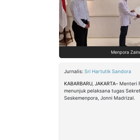
©
Kabarbaru.co
-
2026
PT.
Menpora Zainu
Kabarbaru
Media
Holding
Jurnalis:
Sri Hartutik Sandora
KABARBARU
,
JAKARTA
– Menteri
menunjuk pelaksana tugas Sekret
Seskemenpora, Jonni Madrizal.