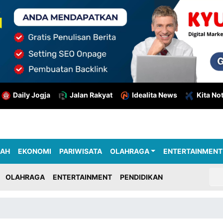
Daily Jogja
Jalan Rakyat
Idealita News
Kita No
RAH
EKONOMI
PARIWISATA
OLAHRAGA
ENTERTAINMENT
OLAHRAGA
ENTERTAINMENT
PENDIDIKAN