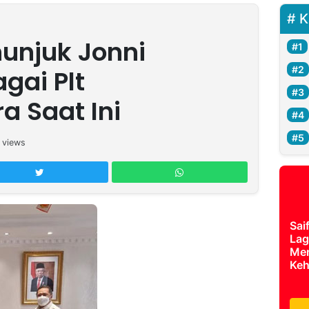
K
unjuk Jonni
gai Plt
 Saat Ini
views
Sai
Lag
Mer
Keh