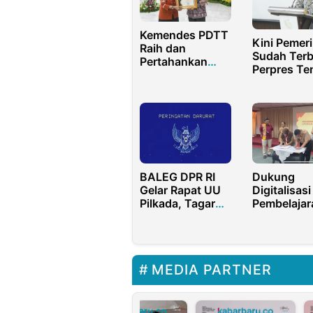
Kemendes PDTT
Kini Pemer
Raih dan
Sudah Terb
Pertahankan
Perpres Te
Predikat
Nilai Ekon
Kementerian
Karbon
Informatif
BALEG DPR RI
Dukung
Gelar Rapat UU
Digitalisasi
Pilkada, Tagar
Pembelajar
‘Peringatan
Sekolah Ne
Darurat’
Telkom Gel
Menggema di
Event Komu
Sosial Media
Sekolah di
MEDIA PARTNER
Jakarta Uta