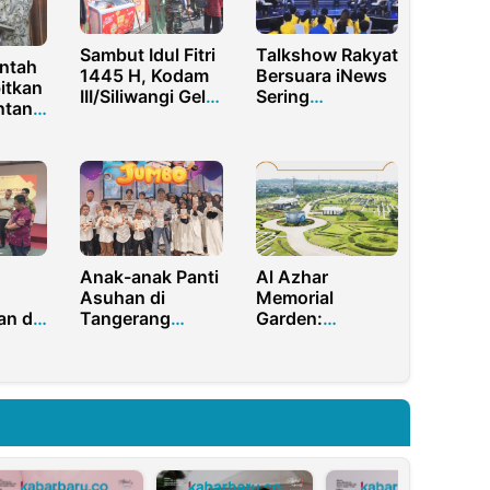
Sambut Idul Fitri
Talkshow Rakyat
intah
1445 H, Kodam
Bersuara iNews
itkan
III/Siliwangi Gelar
Sering
ntang
Bazar TNI
Menayangkan
omi
Caci Maki dan
Berantem, Hak
Siarnya Harus
Dihentikan
Anak-anak Panti
Al Azhar
Asuhan di
Memorial
an di
Tangerang
Garden:
geri
Diajak Nonton
Pemakaman
ar
Bareng Film
Muslim yang
nitas
Animasi Karya
Mengikuti
Anak Bangsa
Syariat Islam
ra