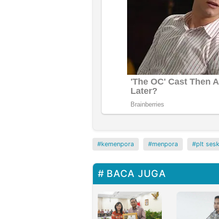
kemenpora
menpora
plt se
BACA JUGA