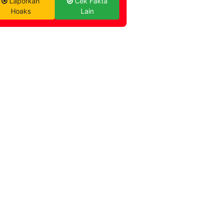
Laporkan
Cek Fakta
Hoaks
Lain