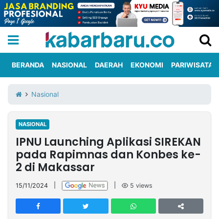
BERANDA
NASIONAL
DAERAH
EKONOMI
PARIWISATA
Informasi
KabarbaruTV
Kirim
Tentang
Nasional
Iklan
Berita
Kami
NASIONAL
Berita
IPNU Launching Aplikasi SIREKAN
Nasional
International
Olahraga
Entertainment
Daerah
Pariwisata
Kuliner
Kolom
pada Rapimnas dan Konbes ke-
2 di Makassar
Network
15/11/2024
|
|
5
views
PT
TREETAN