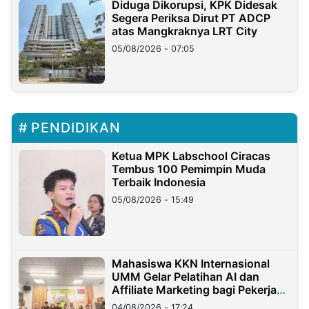
Diduga Dikorupsi, KPK Didesak
Segera Periksa Dirut PT ADCP
atas Mangkraknya LRT City
05/08/2026 - 07:05
PENDIDIKAN
Ketua MPK Labschool Ciracas
Tembus 100 Pemimpin Muda
Terbaik Indonesia
05/08/2026 - 15:49
Mahasiswa KKN Internasional
UMM Gelar Pelatihan AI dan
Affiliate Marketing bagi Pekerja
Migran Indonesia di Taiwan
04/08/2026 - 17:24