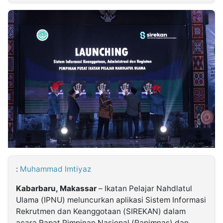
MULTIMEDIA
INDONESIA
Partner
Insight
Suara
Lens
Daily
Jalan
Idealita
Kita
Dinamikapost.com
Radar
Seedbacklink
NTB
Time
IDN
Jogja
Rakyat
News
Notice
Baru
Follow
Kabarbaru
:
Muhammad Imtiyaz
Kabarbaru, Makassar
– Ikatan Pelajar Nahdlatul
Ulama (IPNU) meluncurkan aplikasi Sistem Informasi
Rekrutmen dan Keanggotaan (SIREKAN) dalam
acara Rapat Pimpinan Nasional (Rapimnas) dan