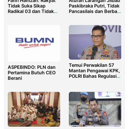
Fahri Hamzah: Rakyat
Aturan Larangan Jilbab
Tidak Suka Sikap
Paskibraka Putri, Tidak
Radikal 03 dan Tidak
Pancasilais dan Berbau
Suka Ekstrimis 01
Kolonial
Temui Perwakilan 57
ASPEBINDO: PLN dan
Mantan Pengawai KPK,
Pertamina Butuh CEO
POLRI Bahas Regulasi
Berani
ASN