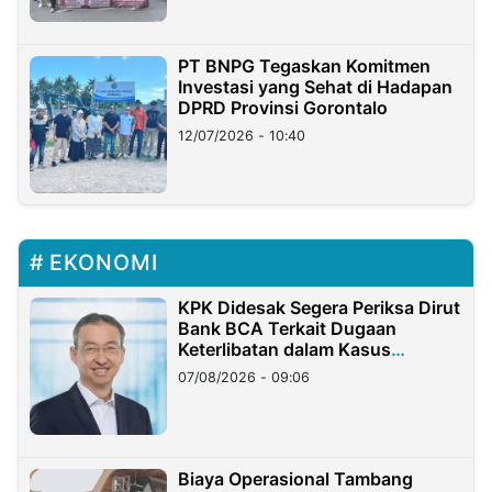
PT BNPG Tegaskan Komitmen
Investasi yang Sehat di Hadapan
DPRD Provinsi Gorontalo
12/07/2026 - 10:40
EKONOMI
KPK Didesak Segera Periksa Dirut
Bank BCA Terkait Dugaan
Keterlibatan dalam Kasus
Hilangnya Dana Nasabah Rp2,58
07/08/2026 - 09:06
Miliar
Biaya Operasional Tambang