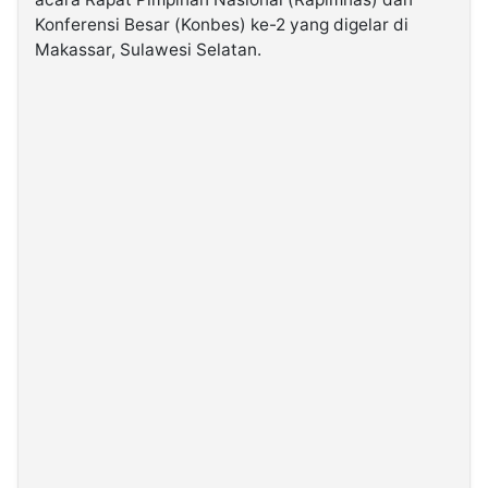
Konferensi Besar (Konbes) ke-2 yang digelar di
Makassar, Sulawesi Selatan.
©
Kabarbaru.co
-
2026
PT.
Kabarbaru
Media
Holding