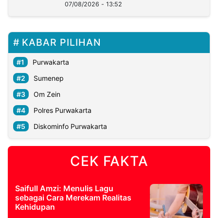
07/08/2026 - 13:52
KABAR PILIHAN
Purwakarta
Sumenep
Om Zein
Polres Purwakarta
Diskominfo Purwakarta
CEK FAKTA
Saifull Amzi: Menulis Lagu
sebagai Cara Merekam Realitas
Kehidupan