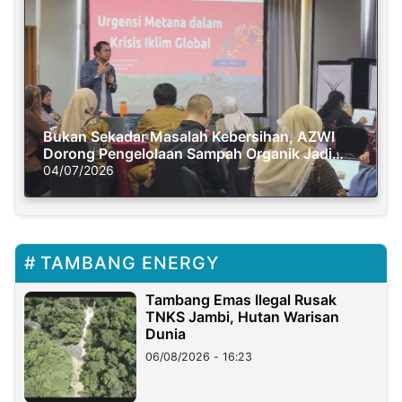
Bukan Sekadar Masalah Kebersihan, AZWI
Dorong Pengelolaan Sampah Organik Jadi
Solusi Krisis Iklim
04/07/2026
TAMBANG ENERGY
Tambang Emas Ilegal Rusak
TNKS Jambi, Hutan Warisan
Dunia
06/08/2026 - 16:23