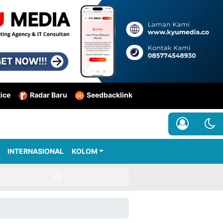
tice
Radar Baru
Seedbacklink
INTERNASIONAL
KOLOM