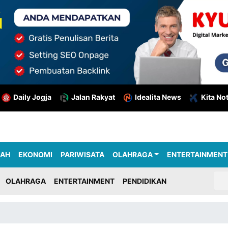
Daily Jogja
Jalan Rakyat
Idealita News
Kita No
RAH
EKONOMI
PARIWISATA
OLAHRAGA
ENTERTAINMENT
OLAHRAGA
ENTERTAINMENT
PENDIDIKAN