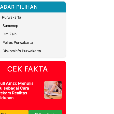
ABAR PILIHAN
Purwakarta
Sumenep
Om Zein
Polres Purwakarta
Diskominfo Purwakarta
CEK FAKTA
full Amzi: Menulis
u sebagai Cara
ekam Realitas
idupan