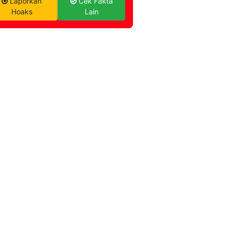
Laporkan
Cek Fakta
Hoaks
Lain