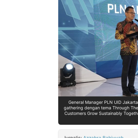
©
Kabarbaru.co
-
2026
PT.
Kabarbaru
Media
Holding
General Manager PLN UID Jakarta
gathering dengan tema Through The S
Customers Grow Sustainably Together
Jurnalis:
Azzahra Bahiyyah