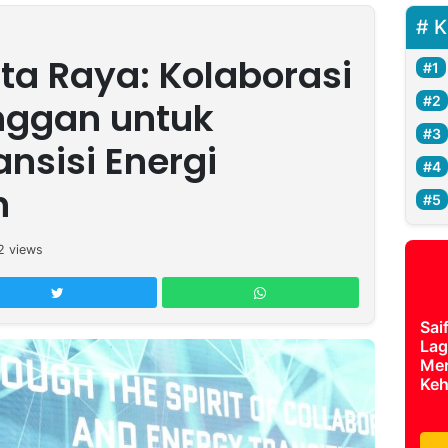
K
ta Raya: Kolaborasi
nggan untuk
ansisi Energi
n
2
views
Sai
Lag
Mer
Keh