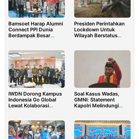
Bamsoet Harap Alumni
Presiden Perintahkan
Connect PPI Dunia
Lockdown Untuk
Berdampak Besar
Wilayah Berstatus
Kepada Negara
Zona Merah PMK
IWDN Dorong Kampus
Soal Kasus Wadas,
Indonesia Go Global
GMNI: Statement
Lewat Kolaborasi
Kapolri Melindungi
Pemerintah
Rakyat Cuma
Pencitraan, Nyatanya
Represif