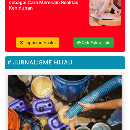
sebagai Cara Merekam Realitas
Kehidupan
Laporkan Hoaks
Cek Fakta Lain
JURNALISME HIJAU