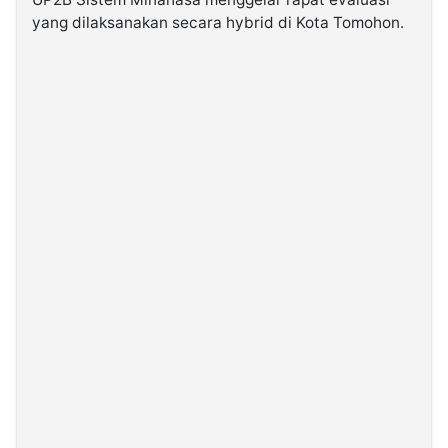
yang dilaksanakan secara hybrid di Kota Tomohon.
©
Kabarbaru.co
-
2026
PT.
Kabarbaru
Media
Holding