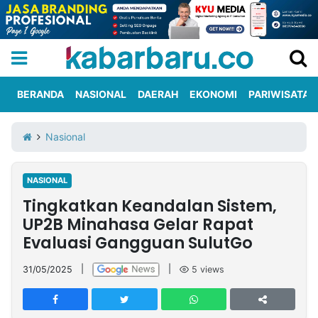
BERANDA
NASIONAL
DAERAH
EKONOMI
PARIWISATA
Informasi
KabarbaruTV
Kirim
Tentang
Nasional
Iklan
Berita
Kami
NASIONAL
Berita
Tingkatkan Keandalan Sistem,
Nasional
International
Olahraga
Entertainment
Daerah
Pariwisata
Kuliner
Kolom
UP2B Minahasa Gelar Rapat
Evaluasi Gangguan SulutGo
Network
31/05/2025
|
|
5
views
PT
TREETAN