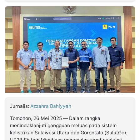
MULTIMEDIA
INDONESIA
Partner
Insight
Suara
Lens
Daily
Jalan
Idealita
Kita
Dinamikapost.com
Radar
Seedbacklink
NTB
Time
IDN
Jogja
Rakyat
News
Notice
Baru
Follow
Kabarbaru
Jurnalis:
Azzahra Bahiyyah
Tomohon, 26 Mei 2025 — Dalam rangka
menindaklanjuti gangguan meluas pada sistem
kelistrikan Sulawesi Utara dan Gorontalo (SulutGo),
UP2B Sistem Minahasa menggelar rapat evaluasi