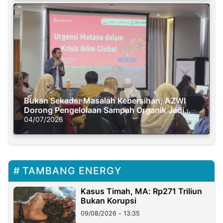
Bukan Sekadar Masalah Kebersihan, AZWI
Dorong Pengelolaan Sampah Organik Jadi
Solusi Krisis Iklim
04/07/2026
TAMBANG ENERGY
Kasus Timah, MA: Rp271 Triliun
Bukan Korupsi
09/08/2026 - 13:35