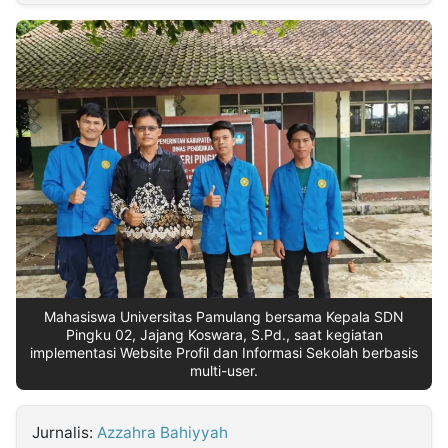
MULTIMEDIA
INDONESIA
Partner
Insight
Suara
Lens
Daily
Jalan
Idealita
Kita
Dinamikapost.com
Radar
Seedbacklink
NTB
Time
IDN
Jogja
Rakyat
News
Notice
Baru
Follow
Kabarbaru
Mahasiswa Universitas Pamulang bersama Kepala SDN
Pingku 02, Jajang Koswara, S.Pd., saat kegiatan
implementasi Website Profil dan Informasi Sekolah berbasis
multi-user.
Jurnalis:
Azzahra Bahiyyah