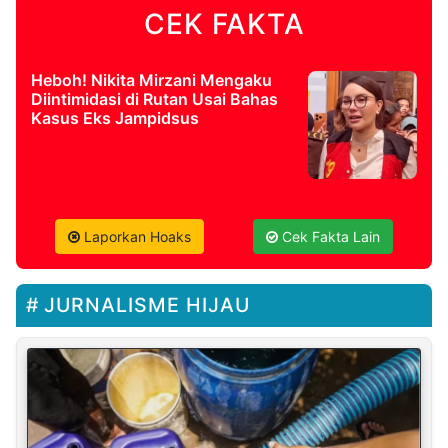
CEK FAKTA
Heboh! Nikita Mirzani Mengaku
Diintimidasi di Rutan Usai Bahas
Kasus Eks Jampidsus
Laporkan Hoaks
Cek Fakta Lain
JURNALISME HIJAU