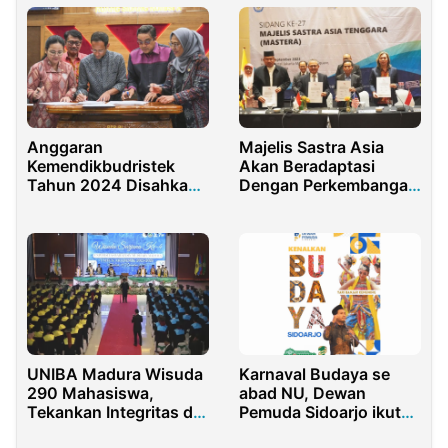
Anggaran
Majelis Sastra Asia
Kemendikbudristek
Akan Beradaptasi
Tahun 2024 Disahkan
Dengan Perkembangan
DPR RI Sebesar 98
Zaman
Triliun
UNIBA Madura Wisuda
Karnaval Budaya se
290 Mahasiswa,
abad NU, Dewan
Tekankan Integritas di
Pemuda Sidoarjo ikut
Dunia Kerja
kenalkan Tari