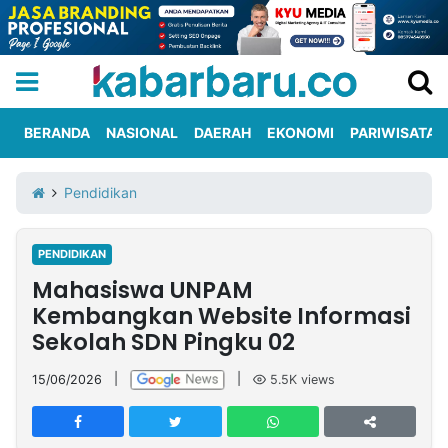
BERANDA
NASIONAL
DAERAH
EKONOMI
PARIWISATA
Informasi
KabarbaruTV
Kirim
Tentang
Pendidikan
Iklan
Berita
Kami
PENDIDIKAN
Berita
Mahasiswa UNPAM
Nasional
International
Olahraga
Entertainment
Daerah
Pariwisata
Kuliner
Kolom
Kembangkan Website Informasi
Sekolah SDN Pingku 02
Network
15/06/2026
|
|
5.5K
views
PT
TREETAN