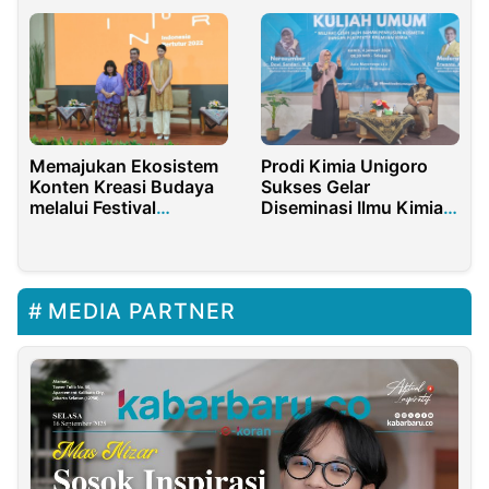
Banjarkemuning
Memajukan Ekosistem
Prodi Kimia Unigoro
Konten Kreasi Budaya
Sukses Gelar
melalui Festival
Diseminasi Ilmu Kimia
Indonesia Bertutur
Jalur Skincare
2022
MEDIA PARTNER