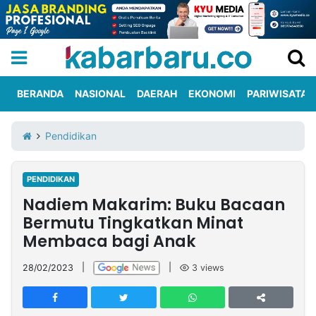
BERANDA
NASIONAL
DAERAH
EKONOMI
PARIWISATA
Informasi
KabarbaruTV
Kirim
Tentang
Pendidikan
Iklan
Berita
Kami
PENDIDIKAN
Berita
Nadiem Makarim: Buku Bacaan
Nasional
International
Olahraga
Entertainment
Daerah
Pariwisata
Kuliner
Kolom
Bermutu Tingkatkan Minat
Membaca bagi Anak
Network
28/02/2023
|
|
3
views
PT
TREETAN