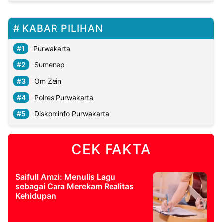
KABAR PILIHAN
Purwakarta
Sumenep
Om Zein
Polres Purwakarta
Diskominfo Purwakarta
CEK FAKTA
Saifull Amzi: Menulis Lagu
sebagai Cara Merekam Realitas
Kehidupan