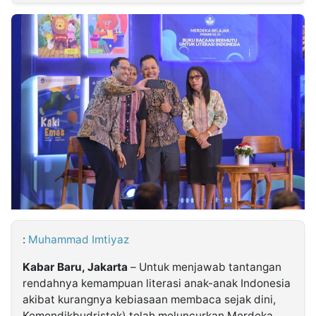
MULTIMEDIA
INDONESIA
Partner
Insight
Suara
Lens
Daily
Jalan
Idealita
Kita
Dinamikapost.com
Radar
Seedbacklink
NTB
Time
IDN
Jogja
Rakyat
News
Notice
Baru
Follow
Kabarbaru
:
Muhammad Imtiyaz
Kabar Baru, Jakarta
– Untuk menjawab tantangan
rendahnya kemampuan literasi anak-anak Indonesia
akibat kurangnya kebiasaan membaca sejak dini,
Kemendikbudristek) telah meluncurkan Merdeka