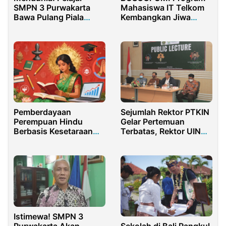
SMPN 3 Purwakarta
Mahasiswa IT Telkom
Bawa Pulang Piala
Kembangkan Jiwa
Internasional di
Wirausaha Anak Panti
Malaysia
Asuhan
Pemberdayaan
Sejumlah Rektor PTKIN
Perempuan Hindu
Gelar Pertemuan
Berbasis Kesetaraan
Terbatas, Rektor UIN
Gender Melalui
KHAS Jember Prakarsai
Pendidikan dan
Forum Langit
Pelatihan
Istimewa! SMPN 3