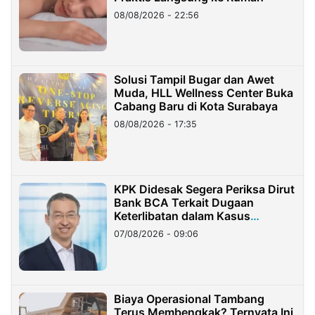
08/08/2026 - 22:56
Solusi Tampil Bugar dan Awet
Muda, HLL Wellness Center Buka
Cabang Baru di Kota Surabaya
08/08/2026 - 17:35
KPK Didesak Segera Periksa Dirut
Bank BCA Terkait Dugaan
Keterlibatan dalam Kasus
Hilangnya Dana Nasabah Rp2,58
07/08/2026 - 09:06
Miliar
Biaya Operasional Tambang
Terus Membengkak? Ternyata Ini