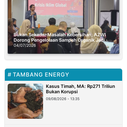
Bukan Sekadar Masalah Kebersihan, AZWI
Dorong Pengelolaan Sampah Organik Jadi
Solusi Krisis Iklim
04/07/2026
TAMBANG ENERGY
Kasus Timah, MA: Rp271 Triliun
Bukan Korupsi
09/08/2026 - 13:35