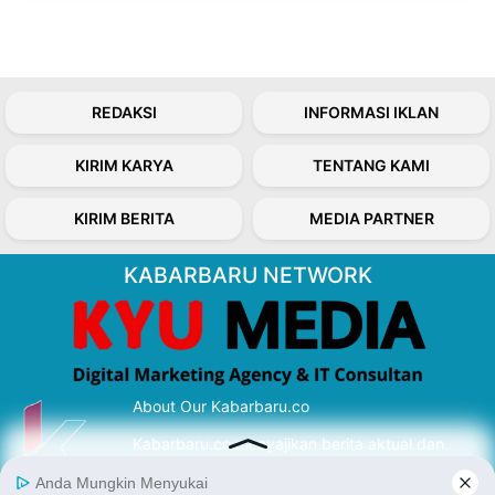
REDAKSI
INFORMASI IKLAN
KIRIM KARYA
TENTANG KAMI
KIRIM BERITA
MEDIA PARTNER
KABARBARU NETWORK
About Our Kabarbaru.co
Kabarbaru.co menyajikan berita aktual dan
inspiratif dari sudut pandang berbaik sangka
serta terverifikasi dari sumber yang tepat.