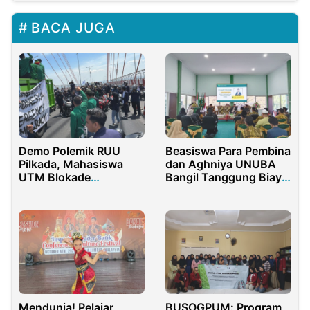
BACA JUGA
Demo Polemik RUU
Beasiswa Para Pembina
Pilkada, Mahasiswa
dan Aghniya UNUBA
UTM Blokade
Bangil Tanggung Biaya
Jembatan Suramadu
Kuliah 100 Mahasiswa
Baru
Mendunia! Pelajar
BUSOGPUM: Program