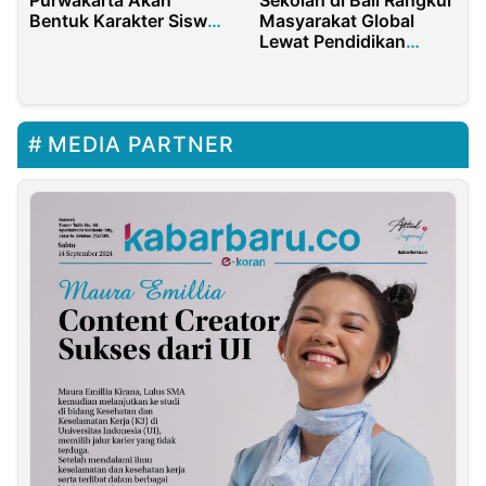
Sekolah di Bali Rangkul
Purwakarta Akan
Masyarakat Global
Bentuk Karakter Siswa
Lewat Pendidikan
Lewat Kegiatan
Karakter
“Ngosrek” Tiap Akhir
Pekan
MEDIA PARTNER