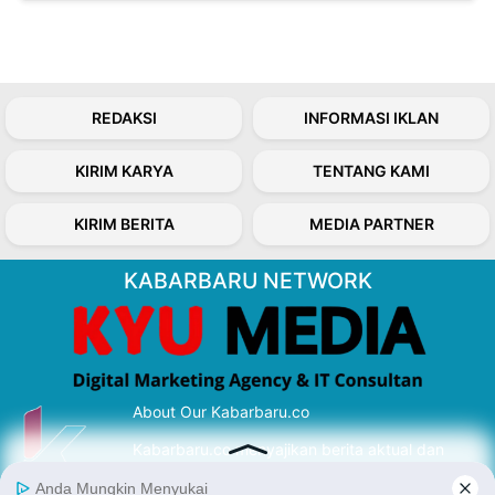
REDAKSI
INFORMASI IKLAN
KIRIM KARYA
TENTANG KAMI
KIRIM BERITA
MEDIA PARTNER
KABARBARU NETWORK
About Our Kabarbaru.co
Kabarbaru.co menyajikan berita aktual dan
inspiratif dari sudut pandang berbaik sangka
serta terverifikasi dari sumber yang tepat.