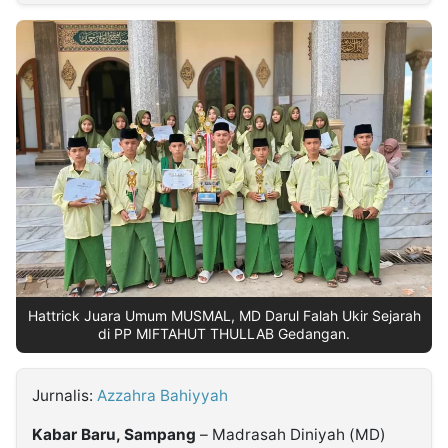
MULTIMEDIA
INDONESIA
Partner
Insight
Suara
Lens
Daily
Jalan
Idealita
Kita
Dinamikapost.com
Radar
Seedbacklink
NTB
Time
IDN
Jogja
Rakyat
News
Notice
Baru
Follow
Kabarbaru
Hattrick Juara Umum MUSMAL, MD Darul Falah Ukir Sejarah
di PP MIFTAHUT THULLAB Gedangan.
Jurnalis:
Azzahra Bahiyyah
Kabar Baru, Sampang
– Madrasah Diniyah (MD)