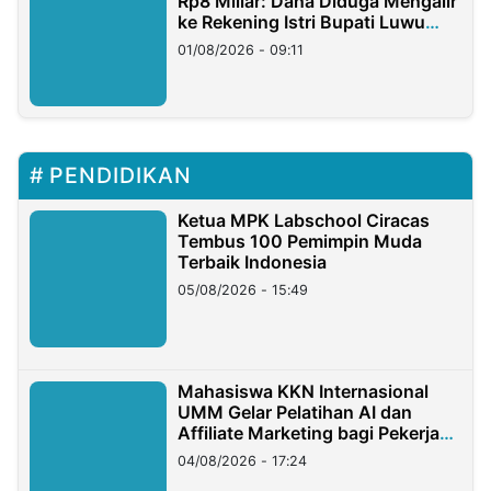
Rp8 Miliar: Dana Diduga Mengalir
ke Rekening Istri Bupati Luwu
Timur
01/08/2026 - 09:11
PENDIDIKAN
Ketua MPK Labschool Ciracas
Tembus 100 Pemimpin Muda
Terbaik Indonesia
05/08/2026 - 15:49
Mahasiswa KKN Internasional
UMM Gelar Pelatihan AI dan
Affiliate Marketing bagi Pekerja
Migran Indonesia di Taiwan
04/08/2026 - 17:24