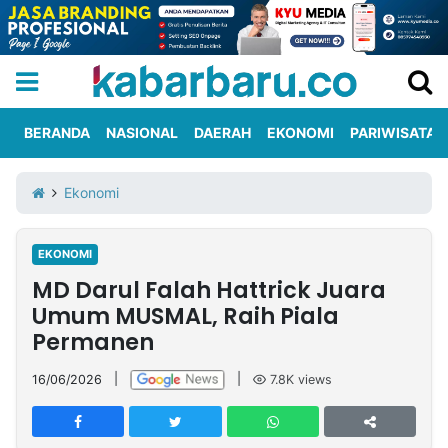
BERANDA
NASIONAL
DAERAH
EKONOMI
PARIWISATA
Informasi
KabarbaruTV
Kirim
Tentang
Ekonomi
Iklan
Berita
Kami
EKONOMI
Berita
MD Darul Falah Hattrick Juara
Nasional
International
Olahraga
Entertainment
Daerah
Pariwisata
Kuliner
Kolom
Umum MUSMAL, Raih Piala
Permanen
Network
16/06/2026
|
|
7.8K
views
PT
TREETAN