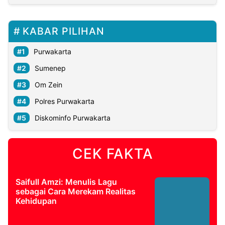
KABAR PILIHAN
Purwakarta
Sumenep
Om Zein
Polres Purwakarta
Diskominfo Purwakarta
CEK FAKTA
Saifull Amzi: Menulis Lagu
sebagai Cara Merekam Realitas
Kehidupan