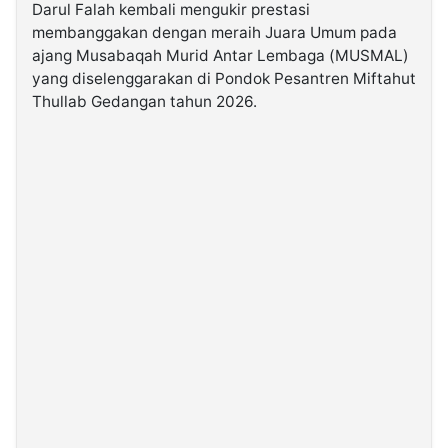
Darul Falah kembali mengukir prestasi
membanggakan dengan meraih Juara Umum pada
©
ajang Musabaqah Murid Antar Lembaga (MUSMAL)
Kabarbaru.co
-
yang diselenggarakan di Pondok Pesantren Miftahut
2026
Thullab Gedangan tahun 2026.
PT.
Kabarbaru
Media
Holding