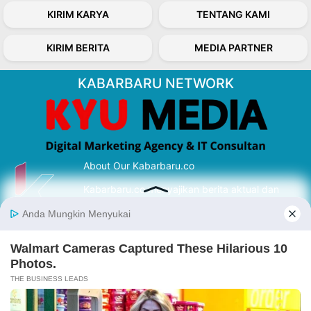
KIRIM KARYA
TENTANG KAMI
KIRIM BERITA
MEDIA PARTNER
KABARBARU NETWORK
About Our Kabarbaru.co
Kabarbaru.co menyajikan berita aktual dan
inspiratif dari sudut pandang berbaik sangka
serta terverifikasi dari sumber yang tepat.
Follow Kabarbaru