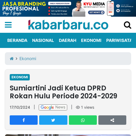
BERANDA
NASIONAL
DAERAH
EKONOMI
PARIWISATA
Informasi
KabarbaruTV
Kirim
Tentang
Ekonomi
Iklan
Berita
Kami
EKONOMI
Berita
Sumiartini Jadi Ketua DPRD
Nasional
International
Olahraga
Entertainment
Daerah
Pariwisata
Kuliner
Kolom
Rokan Hulu Periode 2024-2029
17/10/2024
|
|
1
views
Network
PT
TREETAN