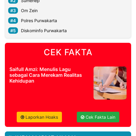
Sumenep
Om Zein
Polres Purwakarta
Diskominfo Purwakarta
CEK FAKTA
Saifull Amzi: Menulis Lagu
sebagai Cara Merekam Realitas
Kehidupan
Laporkan Hoaks
Cek Fakta Lain