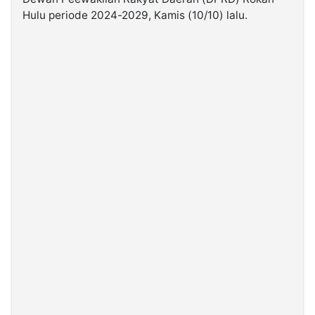
Hulu periode 2024-2029, Kamis (10/10) lalu.
©
Kabarbaru.co
-
2026
PT.
Kabarbaru
Media
Holding