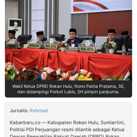
MULTIMEDIA
INDONESIA
Partner
Insight
Suara
Lens
Daily
Jalan
Idealita
Kita
Dinamikapost.com
Radar
Seedbacklink
NTB
Time
IDN
Jogja
Rakyat
News
Notice
Baru
Follow
Kabarbaru
Wakil Ketua DPRD Rokan Hulu, Nono Patria Pratama, SE,
dan didampingi Porkot Lubis, SH pimpin paripurna.
Jurnalis:
Rahmad
Kabarbaru.co — Kabupaten Rokan Hulu, Sumiartini,
Politisi PDI Perjuangan resmi dilantik sebagai Ketua
Dewan Peewakilan Rakyat Daerah (DPRD) Rokan