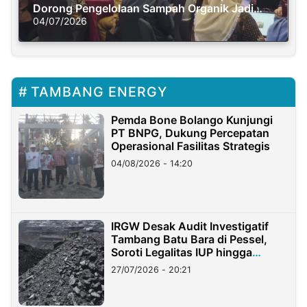
Dorong Pengelolaan Sampah Organik Jadi
Solusi Krisis Iklim
04/07/2026
TAMBANG ENERGY
Pemda Bone Bolango Kunjungi
PT BNPG, Dukung Percepatan
Operasional Fasilitas Strategis
04/08/2026 - 14:20
IRGW Desak Audit Investigatif
Tambang Batu Bara di Pessel,
Soroti Legalitas IUP hingga
Stockpile
27/07/2026 - 20:21