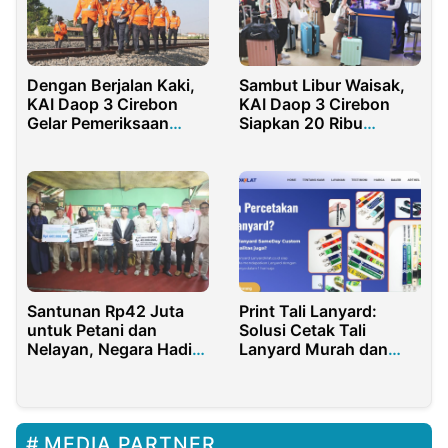
Dengan Berjalan Kaki,
Sambut Libur Waisak,
KAI Daop 3 Cirebon
KAI Daop 3 Cirebon
Gelar Pemeriksaan
Siapkan 20 Ribu
Rutin Lintas Guna
Tempat Duduk
Keselamatan Perjalanan
Kereta Api
Santunan Rp42 Juta
Print Tali Lanyard:
untuk Petani dan
Solusi Cetak Tali
Nelayan, Negara Hadir
Lanyard Murah dan
di Saat Duka
Berkualitas
MEDIA PARTNER