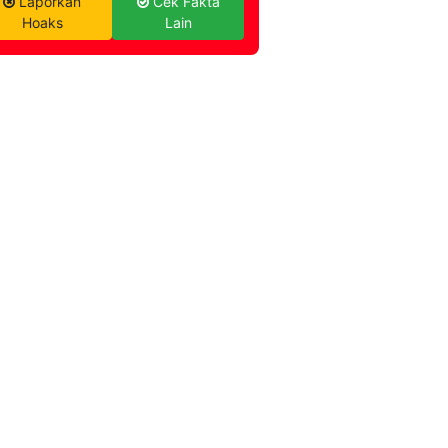
Laporkan
Cek Fakta
Hoaks
Lain