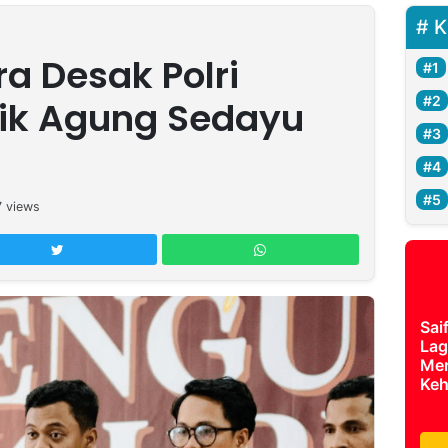
K
a Desak Polri
lik Agung Sedayu
7
views
Sai
Lag
Mer
Keh