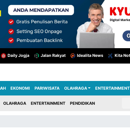
Daily Jogja
Jalan Rakyat
Idealita News
Kita No
RAH
EKONOMI
PARIWISATA
OLAHRAGA
ENTERTAINMENT
OLAHRAGA
ENTERTAINMENT
PENDIDIKAN