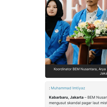
©
Kabarbaru.co
-
2026
PT.
Kabarbaru
Media
Holding
Koordinator BEM Nusantara, Arya
Jaka
:
Muhammad Imtiyaz
Kabarbaru, Jakarta
– BEM Nusan
mengusut skandal pagar laut mist