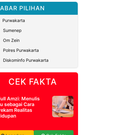
ABAR PILIHAN
Purwakarta
Sumenep
Om Zein
Polres Purwakarta
Diskominfo Purwakarta
CEK FAKTA
full Amzi: Menulis
u sebagai Cara
ekam Realitas
idupan