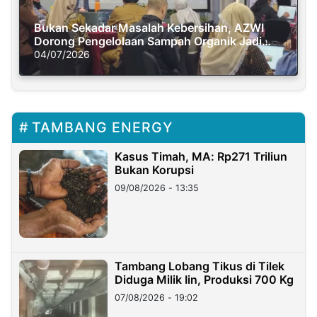
Bukan Sekadar Masalah Kebersihan, AZWI
Dorong Pengelolaan Sampah Organik Jadi
Solusi Krisis Iklim
04/07/2026
TAMBANG ENERGY
Kasus Timah, MA: Rp271 Triliun
Bukan Korupsi
09/08/2026 - 13:35
Tambang Lobang Tikus di Tilek
Diduga Milik Iin, Produksi 700 Kg
07/08/2026 - 19:02