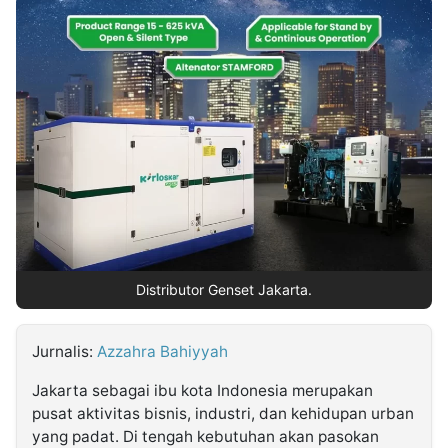
MULTIMEDIA
INDONESIA
Partner
Insight
Suara
Lens
Daily
Jalan
Idealita
Kita
Dinamikapost.com
Radar
Seedbacklink
NTB
Time
IDN
Jogja
Rakyat
News
Notice
Baru
Follow
Kabarbaru
Distributor Genset Jakarta.
Jurnalis:
Azzahra Bahiyyah
Jakarta sebagai ibu kota Indonesia merupakan
pusat aktivitas bisnis, industri, dan kehidupan urban
yang padat. Di tengah kebutuhan akan pasokan