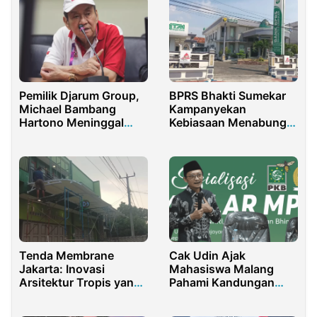
Pemilik Djarum Group,
BPRS Bhakti Sumekar
Michael Bambang
Kampanyekan
Hartono Meninggal
Kebiasaan Menabung
Dunia di Singapura
Rp20 Ribu Per Hari
Tenda Membrane
Cak Udin Ajak
Jakarta: Inovasi
Mahasiswa Malang
Arsitektur Tropis yang
Pahami Kandungan
Estetik & Fungsional
Nilai 4 Pilar MPR RI