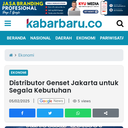
BERANDA
NASIONAL
DAERAH
EKONOMI
PARIWISATA
Informasi
KabarbaruTV
Kirim
Tentang
Ekonomi
Iklan
Berita
Kami
EKONOMI
Berita
Distributor Genset Jakarta untuk
Nasional
International
Olahraga
Entertainment
Daerah
Pariwisata
Kuliner
Kolom
Segala Kebutuhan
05/02/2025
|
|
5
views
Network
PT
TREETAN