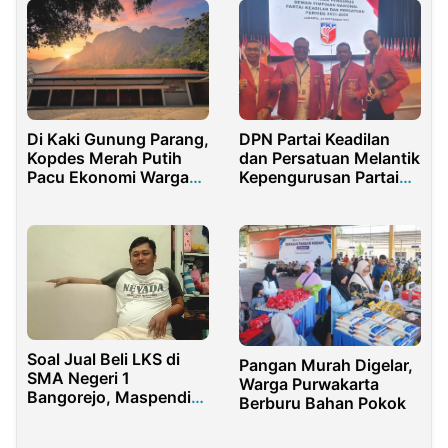
Di Kaki Gunung Parang,
DPN Partai Keadilan
Kopdes Merah Putih
dan Persatuan Melantik
Pacu Ekonomi Warga
Kepengurusan Partai
dan Wisata
Periode 2021-2026
Soal Jual Beli LKS di
Pangan Murah Digelar,
SMA Negeri 1
Warga Purwakarta
Bangorejo, Maspendik
Berburu Bahan Pokok
Banyuwangi Akan
Kirim Surat Hearing ke