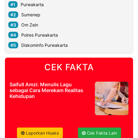
Purwakarta
Sumenep
Om Zein
Polres Purwakarta
Diskominfo Purwakarta
CEK FAKTA
Saifull Amzi: Menulis Lagu
sebagai Cara Merekam Realitas
Kehidupan
Laporkan Hoaks
Cek Fakta Lain