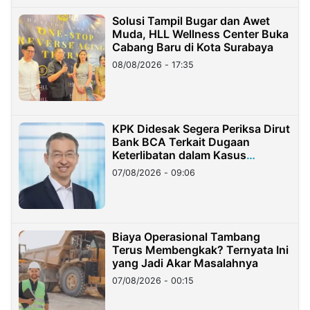
Solusi Tampil Bugar dan Awet
Muda, HLL Wellness Center Buka
Cabang Baru di Kota Surabaya
08/08/2026 - 17:35
KPK Didesak Segera Periksa Dirut
Bank BCA Terkait Dugaan
Keterlibatan dalam Kasus
Hilangnya Dana Nasabah Rp2,58
07/08/2026 - 09:06
Miliar
Biaya Operasional Tambang
Terus Membengkak? Ternyata Ini
yang Jadi Akar Masalahnya
07/08/2026 - 00:15