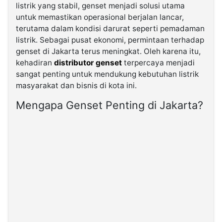
listrik yang stabil, genset menjadi solusi utama
untuk memastikan operasional berjalan lancar,
©
terutama dalam kondisi darurat seperti pemadaman
Kabarbaru.co
-
listrik. Sebagai pusat ekonomi, permintaan terhadap
2026
genset di Jakarta terus meningkat. Oleh karena itu,
kehadiran
distributor genset
terpercaya menjadi
PT.
sangat penting untuk mendukung kebutuhan listrik
Kabarbaru
Media
masyarakat dan bisnis di kota ini.
Holding
Mengapa Genset Penting di Jakarta?