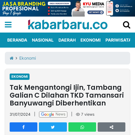
BERANDA
NASIONAL
DAERAH
EKONOMI
PARIWISATA
Informasi
KabarbaruTV
Kirim
Tentang
Ekonomi
Iklan
Berita
Kami
EKONOMI
Berita
Tak Mengantongi Ijin, Tambang
Nasional
International
Olahraga
Entertainment
Daerah
Pariwisata
Kuliner
Kolom
Galian C Dilahan TKD Tamansari
Banyuwangi Diberhentikan
Network
31/07/2024
|
|
7
views
PT
TREETAN