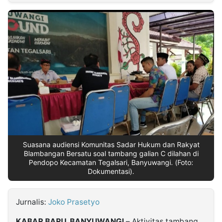
MULTIMEDIA
INDONESIA
Partner
Insight
Suara
Lens
Daily
Jalan
Idealita
Kita
Radar
Seedbacklink
NTB
Time
IDN
Jogja
Rakyat
News
Notice
Baru
Follow
Kabarbaru
Suasana audiensi Komunitas Sadar Hukum dan Rakyat
Blambangan Bersatu soal tambang galian C dilahan di
Pendopo Kecamatan Tegalsari, Banyuwangi. (Foto:
Dokumentasi).
Jurnalis:
Joko Prasetyo
KABAR BARU, BANYUWANGI
– Aktivitas tambang