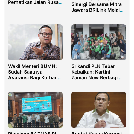
Perhatikan Jalan Rusak
Sinergi Bersama Mitra
Menuju Wisata Umbul
Jawara BRILink Melalui
Bening dan Umbul Pule
Gathering
Wakil Menteri BUMN:
Srikandi PLN Tebar
Sudah Saatnya
Kebaikan: Kartini
Asuransi Bagi Korban
Zaman Now Berbagi
Kecelakaan Lalu Lintas
untuk Sesama
Diperluas
Pimpinan BAZNAS RI
Buntut Kasus Korupsi