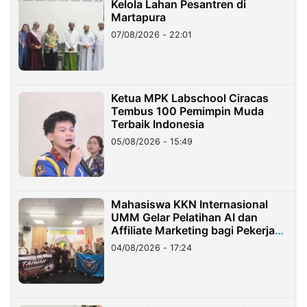
Kelola Lahan Pesantren di
Martapura
07/08/2026 - 22:01
Ketua MPK Labschool Ciracas
Tembus 100 Pemimpin Muda
Terbaik Indonesia
05/08/2026 - 15:49
Mahasiswa KKN Internasional
UMM Gelar Pelatihan AI dan
Affiliate Marketing bagi Pekerja
Migran Indonesia di Taiwan
04/08/2026 - 17:24