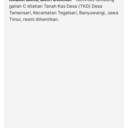
galian C dilahan Tanah Kas Desa (TKD) Desa
Tamansari, Kecamatan Tegalsari, Banyuwangi, Jawa
©
Kabarbaru.co
Timur, resmi dihentikan.
-
2026
PT.
Kabarbaru
Media
Holding