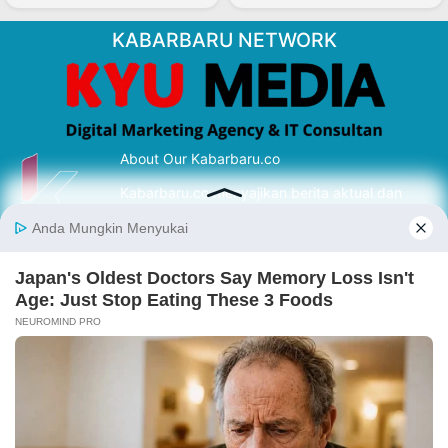
KABARBARU NETWORK
About Our Kabarbaru.co
Kabarbaru.co menyajikan berita aktual dan
inspiratif dari sudut pandang berbaik sangka
serta terverifikasi dari sumber yang tepat.
Follow Kabarbaru
Kabarbaru.co