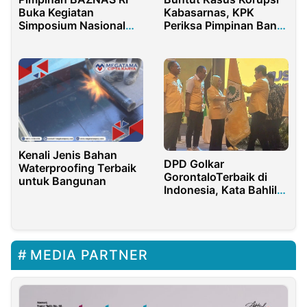
Buka Kegiatan
Kabasarnas, KPK
Simposium Nasional
Periksa Pimpinan Bank
Fornas Mazawa
BNI
Kenali Jenis Bahan
DPD Golkar
Waterproofing Terbaik
GorontaloTerbaik di
untuk Bangunan
Indonesia, Kata Bahlil
Lahadalia
MEDIA PARTNER