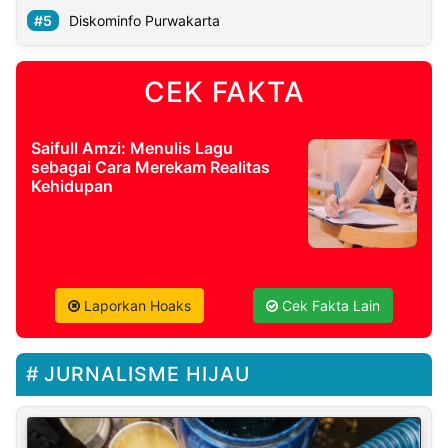
Diskominfo Purwakarta
CEK FAKTA
Saifull Amzi: Menulis Lagu
sebagai Cara Merekam Realitas
Kehidupan
Laporkan Hoaks
Cek Fakta Lain
JURNALISME HIJAU