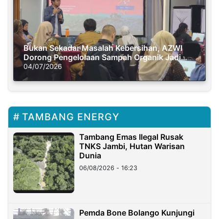
Bukan Sekadar Masalah Kebersihan, AZWI
Dorong Pengelolaan Sampah Organik Jadi
Solusi Krisis Iklim
04/07/2026
TAMBANG ENERGY
Tambang Emas Ilegal Rusak
TNKS Jambi, Hutan Warisan
Dunia
06/08/2026 - 16:23
Pemda Bone Bolango Kunjungi