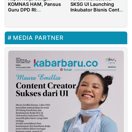
KOMNAS HAM, Pansus
SKSG UI Launching
Guru DPD RI:
Inkubator Bisnis Center
Pengabaian Hak Guru
SKSG UI dan Diskusi
Honorer Harus
Publik
Dihentikan
MEDIA PARTNER