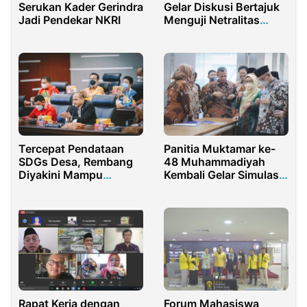
Serukan Kader Gerindra
Gelar Diskusi Bertajuk
Jadi Pendekar NKRI
Menguji Netralitas
Jokowi
Tercepat Pendataan
Panitia Muktamar ke-
SDGs Desa, Rembang
48 Muhammadiyah
Diyakini Mampu
Kembali Gelar Simulasi
Tangani Kemiskinan
Pemilihan
Ekstrem dengan Cepat
Rapat Kerja dengan
Forum Mahasiswa