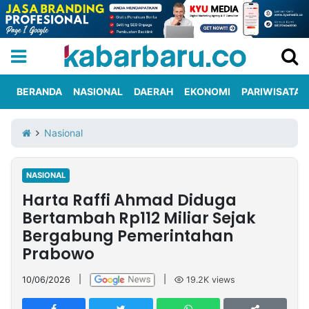
BERANDA
NASIONAL
DAERAH
EKONOMI
PARIWISATA
Informasi
KabarbaruTV
Kirim
Tentang
Nasional
Iklan
Berita
Kami
NASIONAL
Berita
Harta Raffi Ahmad Diduga
Nasional
International
Olahraga
Entertainment
Daerah
Pariwisata
Kuliner
Kolom
Bertambah Rp112 Miliar Sejak
Bergabung Pemerintahan
Prabowo
Network
10/06/2026
|
|
19.2K
views
PT
TREETAN