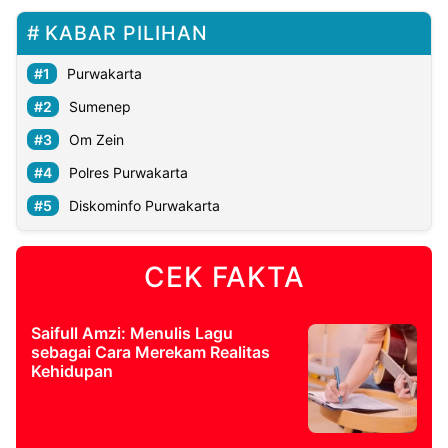
KABAR PILIHAN
Purwakarta
Sumenep
Om Zein
Polres Purwakarta
Diskominfo Purwakarta
CEK FAKTA
Saifull Amzi: Menulis Lagu
sebagai Cara Merekam Realitas
Kehidupan