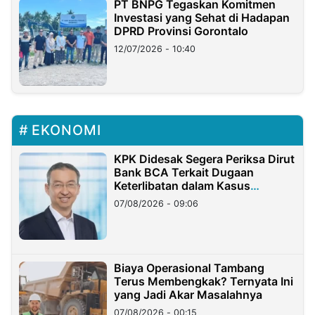
PT BNPG Tegaskan Komitmen
Investasi yang Sehat di Hadapan
DPRD Provinsi Gorontalo
12/07/2026 - 10:40
EKONOMI
KPK Didesak Segera Periksa Dirut
Bank BCA Terkait Dugaan
Keterlibatan dalam Kasus
Hilangnya Dana Nasabah Rp2,58
07/08/2026 - 09:06
Miliar
Biaya Operasional Tambang
Terus Membengkak? Ternyata Ini
yang Jadi Akar Masalahnya
07/08/2026 - 00:15