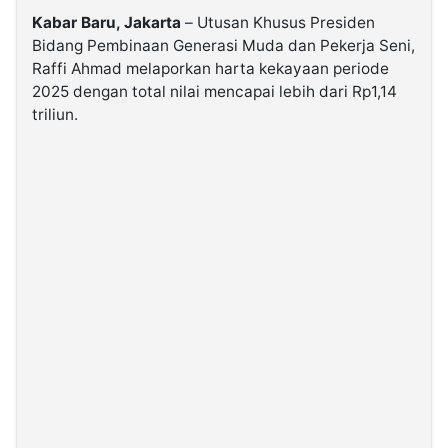
Kabar Baru, Jakarta
– Utusan Khusus Presiden
Bidang Pembinaan Generasi Muda dan Pekerja Seni,
©
Kabarbaru.co
Raffi Ahmad melaporkan harta kekayaan periode
-
2026
2025 dengan total nilai mencapai lebih dari Rp1,14
triliun.
PT.
Kabarbaru
Media
Holding