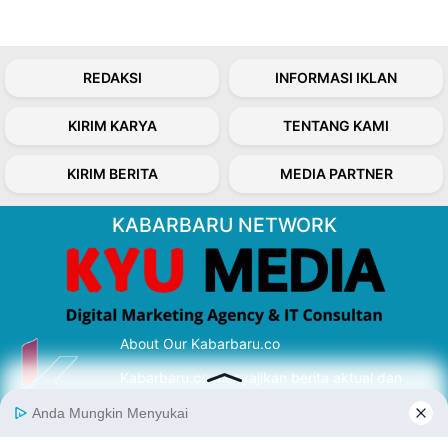
REDAKSI
INFORMASI IKLAN
KIRIM KARYA
TENTANG KAMI
KIRIM BERITA
MEDIA PARTNER
KABARBARU NETWORK
About Our Kabarbaru.co
Kabarbaru.co menyajikan berita aktual dan
inspiratif dari sudut pandang berbaik sangka
serta terverifikasi dari sumber yang tepat.