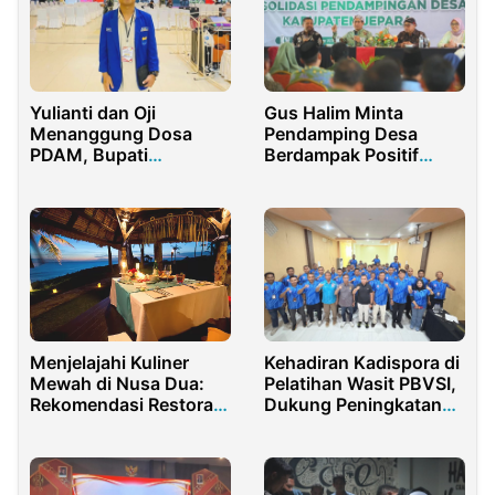
Yulianti dan Oji
Gus Halim Minta
Menanggung Dosa
Pendamping Desa
PDAM, Bupati
Berdampak Positif
Bungkam Aktivis PMII
Terhadap Masyarakat
Desak Pemda
Bertanggung Jawab
Menjelajahi Kuliner
Kehadiran Kadispora di
Mewah di Nusa Dua:
Pelatihan Wasit PBVSI,
Rekomendasi Restoran
Dukung Peningkatan
Terbaik yang Wajib
Kualitas Olahraga Voli
Dikunjungi
Gorontalo