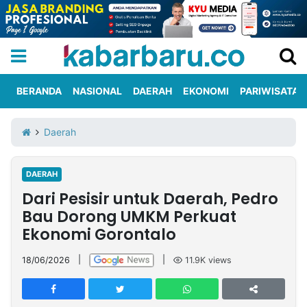
BERANDA
NASIONAL
DAERAH
EKONOMI
PARIWISATA
Informasi
KabarbaruTV
Kirim
Tentang
Daerah
Iklan
Berita
Kami
DAERAH
Berita
Dari Pesisir untuk Daerah, Pedro
Nasional
International
Olahraga
Entertainment
Daerah
Pariwisata
Kuliner
Kolom
Bau Dorong UMKM Perkuat
Ekonomi Gorontalo
Network
18/06/2026
|
|
11.9K
views
PT
TREETAN