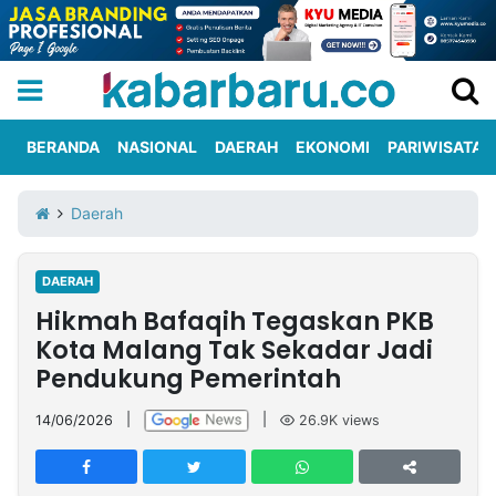
BERANDA
NASIONAL
DAERAH
EKONOMI
PARIWISATA
Informasi
KabarbaruTV
Kirim
Tentang
Daerah
Iklan
Berita
Kami
DAERAH
Berita
Hikmah Bafaqih Tegaskan PKB
Nasional
International
Olahraga
Entertainment
Daerah
Pariwisata
Kuliner
Kolom
Kota Malang Tak Sekadar Jadi
Pendukung Pemerintah
Network
14/06/2026
|
|
26.9K
views
PT
TREETAN