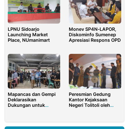
Tanggulangin
LPNU Sidoarjo
Monev SP4N-LAPOR,
Launching Market
Diskominfo Sumenep
Place, NUmanimart
Apresiasi Respons OPD
Mapancas dan Gempi
Peresmian Gedung
Deklarasikan
Kantor Kejaksaan
Dukungan untuk
Negeri Tolitoli oleh
ZeinJo, Fokus Bangun
Kajati Sulteng Agus
SDM dan Pekerjaan di
Salim
Purwakarta