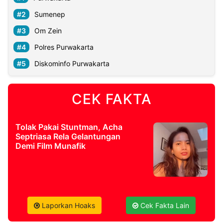
Sumenep
Om Zein
Polres Purwakarta
Diskominfo Purwakarta
CEK FAKTA
Tolak Pakai Stuntman, Acha
Septriasa Rela Gelantungan
Demi Film Munafik
Laporkan Hoaks
Cek Fakta Lain