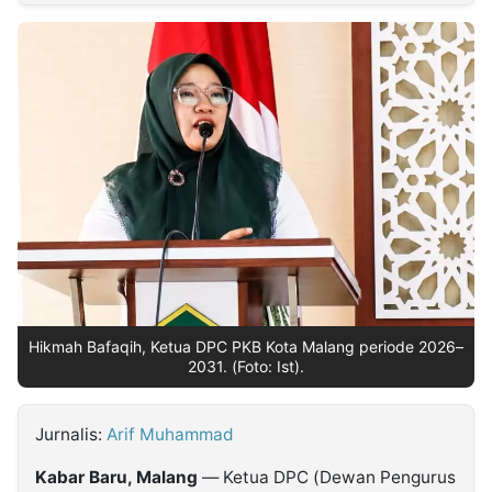
MULTIMEDIA
INDONESIA
Partner
Insight
Suara
Lens
Daily
Jalan
Idealita
Kita
Dinamikapost.com
Radar
Seedbacklink
NTB
Time
IDN
Jogja
Rakyat
News
Notice
Baru
Follow
Kabarbaru
Hikmah Bafaqih, Ketua DPC PKB Kota Malang periode 2026–
2031. (Foto: Ist).
Jurnalis:
Arif Muhammad
Kabar Baru, Malang
— Ketua DPC (Dewan Pengurus