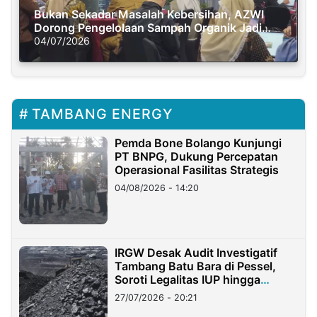
Bukan Sekadar Masalah Kebersihan, AZWI
Dorong Pengelolaan Sampah Organik Jadi
Solusi Krisis Iklim
04/07/2026
TAMBANG ENERGY
Pemda Bone Bolango Kunjungi
PT BNPG, Dukung Percepatan
Operasional Fasilitas Strategis
04/08/2026 - 14:20
IRGW Desak Audit Investigatif
Tambang Batu Bara di Pessel,
Soroti Legalitas IUP hingga
Stockpile
27/07/2026 - 20:21