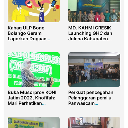
MD. KAHMI GRESIK
Kabag ULP Bone
Launching GHC dan
Bolango Geram
Juleha Kabupaten
Laporkan Dugaan
Gresik
Pencemaran Nama Baik
ke Polda Gorontalo
Buka Musorprov KONI
Perkuat pencegahan
Jatim 2022, Khofifah:
Pelanggaran pemilu,
Mari Perhatikan
Panwascam
Kelayakan Hidup Para
Tanggulangin Hadiri
Atlet
Cangkrukan
Kambtibmas
Forkopimka