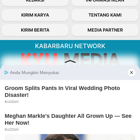
KIRIM KARYA
TENTANG KAMI
KIRIM BERITA
MEDIA PARTNER
KABARBARU NETWORK
About Our Kabarbaru.co
Kabarbaru.co menyajikan berita aktual dan
inspiratif dari sudut pandang berbaik sangka
serta terverifikasi dari sumber yang tepat.
Follow Kabarbaru