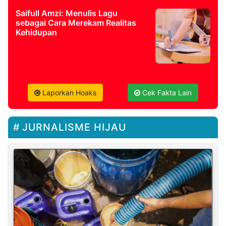
Saifull Amzi: Menulis Lagu
sebagai Cara Merekam Realitas
Kehidupan
Laporkan Hoaks
Cek Fakta Lain
JURNALISME HIJAU