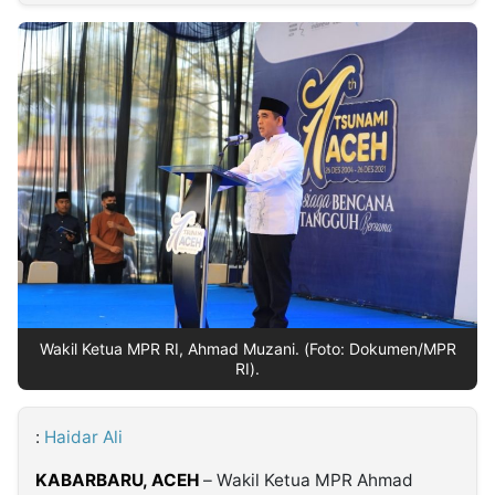
MULTIMEDIA
INDONESIA
Partner
Insight
Suara
Lens
Daily
Jalan
Idealita
Kita
Dinamikapost.com
Radar
Seedbacklink
NTB
Time
IDN
Jogja
Rakyat
News
Notice
Baru
Follow
Kabarbaru
Wakil Ketua MPR RI, Ahmad Muzani. (Foto: Dokumen/MPR
RI).
:
Haidar Ali
KABARBARU,
ACEH
– Wakil Ketua MPR Ahmad