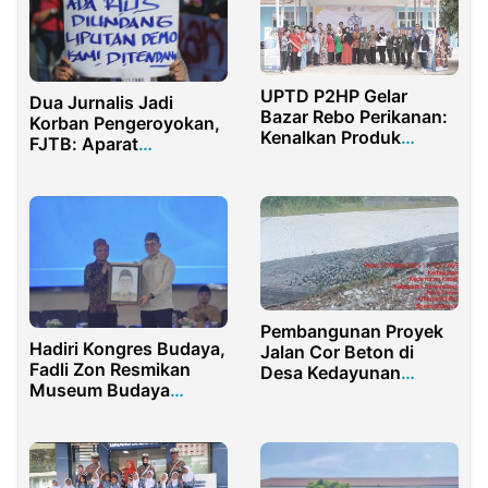
UPTD P2HP Gelar
Dua Jurnalis Jadi
Bazar Rebo Perikanan:
Korban Pengeroyokan,
Kenalkan Produk
FJTB: Aparat
Olahan dan Layanan
Keamanan Harus Hadir
Kesehatan Hewan
Pembangunan Proyek
Hadiri Kongres Budaya,
Jalan Cor Beton di
Fadli Zon Resmikan
Desa Kedayunan
Museum Budaya
Banyuwangi Terkesan
Madura di UTM
Amburadul