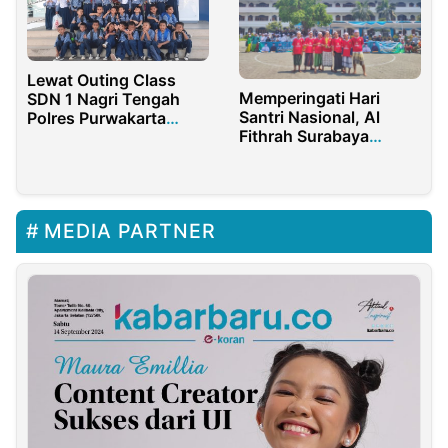
Lewat Outing Class
Memperingati Hari
SDN 1 Nagri Tengah
Santri Nasional, Al
Polres Purwakarta
Fithrah Surabaya
Kenalkan Tupoksi Polri
selenggarakan Fun
Football bersama
Suporter Santri
MEDIA PARTNER