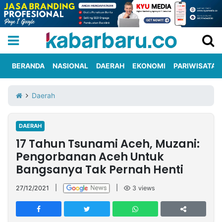
BERANDA
NASIONAL
DAERAH
EKONOMI
PARIWISATA
Informasi
KabarbaruTV
Kirim
Tentang
Daerah
Iklan
Berita
Kami
DAERAH
Berita
17 Tahun Tsunami Aceh, Muzani:
Nasional
International
Olahraga
Entertainment
Daerah
Pariwisata
Kuliner
Kolom
Pengorbanan Aceh Untuk
Bangsanya Tak Pernah Henti
Network
27/12/2021
|
|
3
views
PT
TREETAN