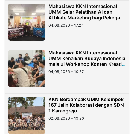
Mahasiswa KKN Internasional
UMM Gelar Pelatihan AI dan
Affiliate Marketing bagi Pekerja
Migran Indonesia di Taiwan
04/08/2026 - 17:24
Mahasiswa KKN Internasional
UMM Kenalkan Budaya Indonesia
melalui Workshop Konten Kreatif
di Taiwan
04/08/2026 - 10:27
KKN Berdampak UMM Kelompok
167 Jalin Kolaborasi dengan SDN
1 Karangrejo
02/08/2026 - 19:20