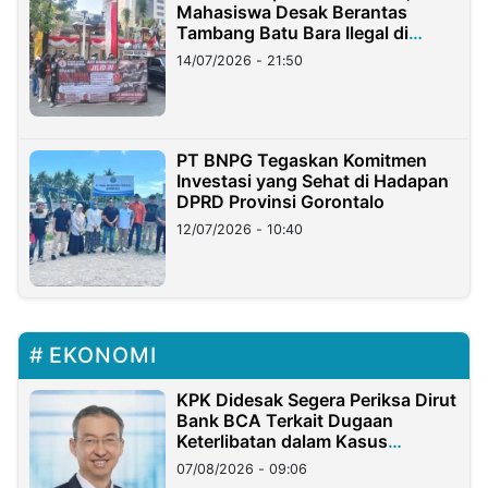
Mahasiswa Desak Berantas
Tambang Batu Bara Ilegal di
Lampung
14/07/2026 - 21:50
PT BNPG Tegaskan Komitmen
Investasi yang Sehat di Hadapan
DPRD Provinsi Gorontalo
12/07/2026 - 10:40
EKONOMI
KPK Didesak Segera Periksa Dirut
Bank BCA Terkait Dugaan
Keterlibatan dalam Kasus
Hilangnya Dana Nasabah Rp2,58
07/08/2026 - 09:06
Miliar