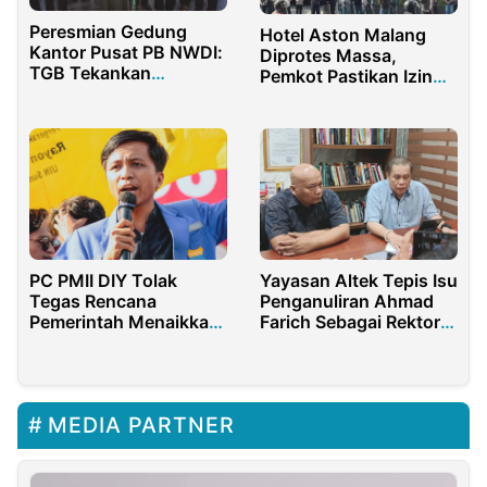
Peresmian Gedung
Hotel Aston Malang
Kantor Pusat PB NWDI:
Diprotes Massa,
TGB Tekankan
Pemkot Pastikan Izin
kKepahaman untuk
Masih Belum Beres
Kemaslahatan Umat
PC PMII DIY Tolak
Yayasan Altek Tepis Isu
Tegas Rencana
Penganuliran Ahmad
Pemerintah Menaikkan
Farich Sebagai Rektor
Harga BBM
Unversitas Malahayati
MEDIA PARTNER