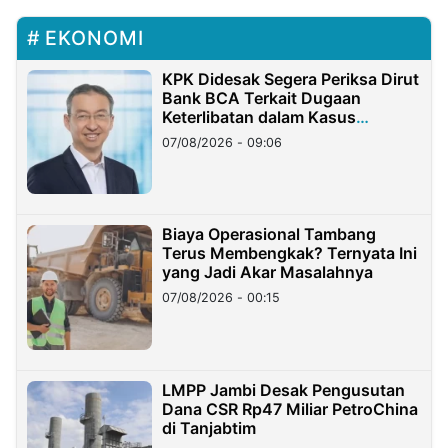
EKONOMI
KPK Didesak Segera Periksa Dirut
Bank BCA Terkait Dugaan
Keterlibatan dalam Kasus
Hilangnya Dana Nasabah Rp2,58
07/08/2026 - 09:06
Miliar
Biaya Operasional Tambang
Terus Membengkak? Ternyata Ini
yang Jadi Akar Masalahnya
07/08/2026 - 00:15
LMPP Jambi Desak Pengusutan
Dana CSR Rp47 Miliar PetroChina
di Tanjabtim