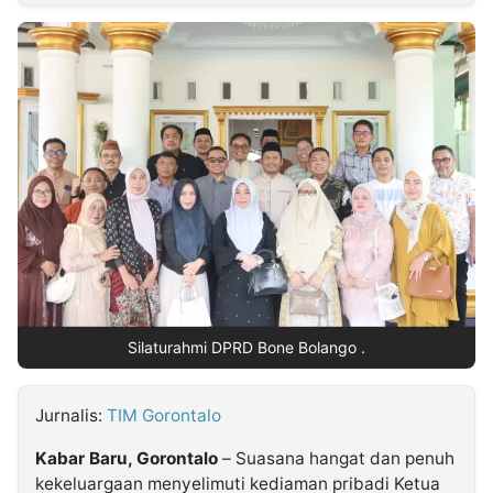
MULTIMEDIA
INDONESIA
Partner
Insight
Suara
Lens
Daily
Jalan
Idealita
Kita
Dinamikapost.com
Radar
Seedbacklink
NTB
Time
IDN
Jogja
Rakyat
News
Notice
Baru
Follow
Kabarbaru
Silaturahmi DPRD Bone Bolango .
Jurnalis:
TIM Gorontalo
Kabar Baru, Gorontalo
– Suasana hangat dan penuh
kekeluargaan menyelimuti kediaman pribadi Ketua