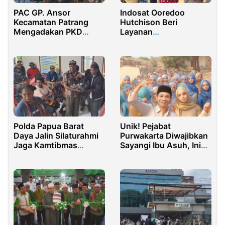
PAC GP. Ansor
Indosat Ooredoo
Kecamatan Patrang
Hutchison Beri
Mengadakan PKD
Layanan
Angkatan 1
Telekomunikasi Gratis
dan Bantuan Lengkap
bagi Korban Erupsi
Lewotobi
Polda Papua Barat
Unik! Pejabat
Daya Jalin Silaturahmi
Purwakarta Diwajibkan
Jaga Kamtibmas
Sayangi Ibu Asuh, Ini
Maybrat
Penjelasan Bupati