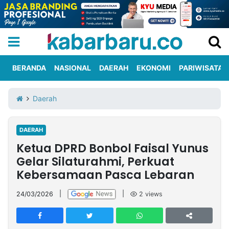
BERANDA
NASIONAL
DAERAH
EKONOMI
PARIWISATA
Informasi
KabarbaruTV
Kirim
Tentang
Daerah
Iklan
Berita
Kami
DAERAH
Berita
Ketua DPRD Bonbol Faisal Yunus
Nasional
International
Olahraga
Entertainment
Daerah
Pariwisata
Kuliner
Kolom
Gelar Silaturahmi, Perkuat
Kebersamaan Pasca Lebaran
Network
24/03/2026
|
|
2
views
PT
TREETAN