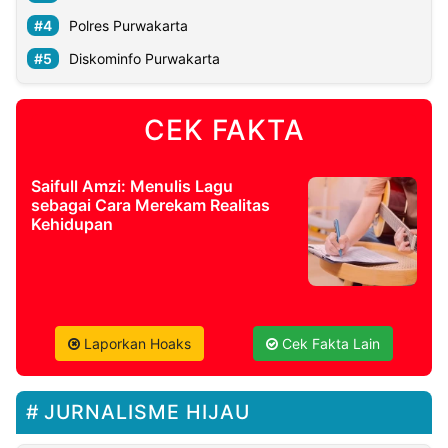
Polres Purwakarta
Diskominfo Purwakarta
CEK FAKTA
Saifull Amzi: Menulis Lagu
sebagai Cara Merekam Realitas
Kehidupan
Laporkan Hoaks
Cek Fakta Lain
JURNALISME HIJAU