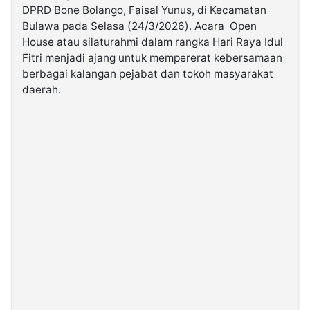
DPRD Bone Bolango, Faisal Yunus, di Kecamatan
Bulawa pada Selasa (24/3/2026). Acara Open
©
House atau silaturahmi dalam rangka Hari Raya Idul
Kabarbaru.co
-
Fitri menjadi ajang untuk mempererat kebersamaan
2026
berbagai kalangan pejabat dan tokoh masyarakat
daerah.
PT.
Kabarbaru
Media
Holding