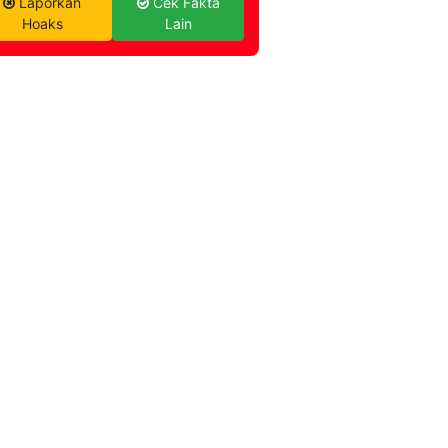
Laporkan
Cek Fakta
Hoaks
Lain