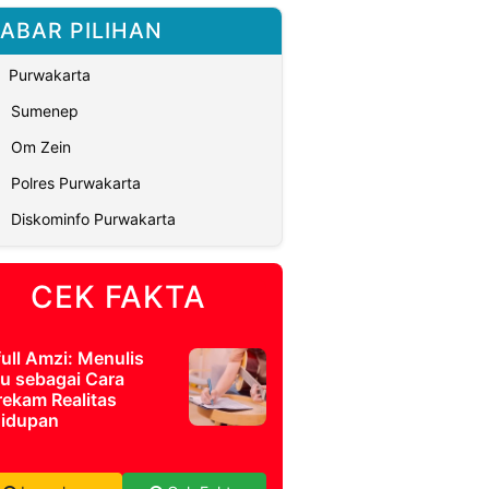
ABAR PILIHAN
Purwakarta
Sumenep
Om Zein
Polres Purwakarta
Diskominfo Purwakarta
CEK FAKTA
full Amzi: Menulis
u sebagai Cara
ekam Realitas
idupan