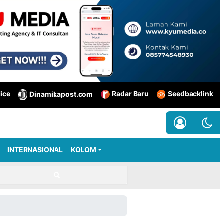
tice
Radar Baru
Seedbacklink
Dinamikapost.com
INTERNASIONAL
KOLOM