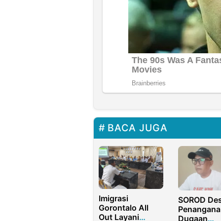
BACA JUGA
Imigrasi
SOROD De
Gorontalo All
Penangana
Out Layani
Dugaan