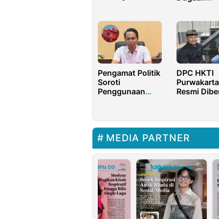
Jamaah Haji
Penyalahg
2025
Dana Desa
Kedungring
Transpara
Pengamat Politik
DPC HKTI
Soroti
Purwakarta
Penggunaan
Resmi Dibe
Dana Banpol
Fasilitasi 
PDIP Sumenep
Hukum Grat
Tak Maksimal
untuk Gap
MEDIA PARTNER