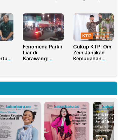
Mengabdi
Perkuat Spirit
unaan
Melalui Program
Keilmuan dan
KKN
Keteladanan
in
Akhlak
n
Fenomena Parkir
Cukup KTP: Om
Liar di
Zein Janjikan
Karawang:
Kemudahan
ntuk,
Nafkah di
Layanan untuk
Badan
Tengah Geliat
Warga
is
Industri
Purwakarta
oktan