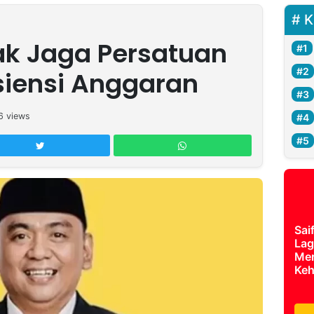
K
ak Jaga Persatuan
isiensi Anggaran
6
views
Sai
Lag
Mer
Keh