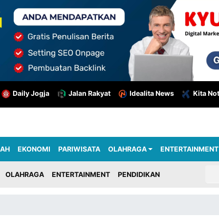
Daily Jogja
Jalan Rakyat
Idealita News
Kita No
RAH
EKONOMI
PARIWISATA
OLAHRAGA
ENTERTAINMENT
OLAHRAGA
ENTERTAINMENT
PENDIDIKAN