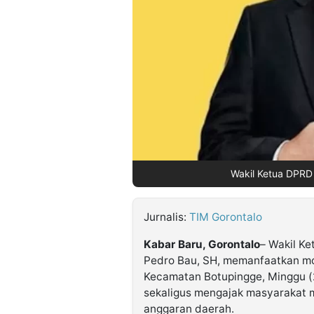
©
Kabarbaru.co
-
2026
PT.
Kabarbaru
Media
Holding
Wakil Ketua DPRD 
Jurnalis:
TIM Gorontalo
Kabar Baru, Gorontalo
– Wakil K
Pedro Bau, SH, memanfaatkan mom
Kecamatan Botupingge, Minggu (2
sekaligus mengajak masyarakat m
anggaran daerah.