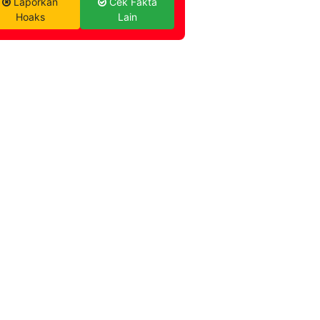
Laporkan
Cek Fakta
Hoaks
Lain