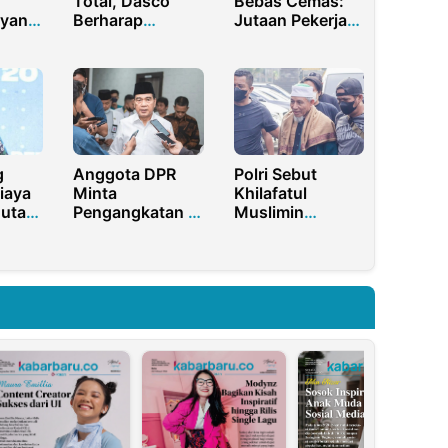
Total, Dasco
Bebas Cemas:
 yang
Berharap
Jutaan Pekerja
adi
Layanan Gizi di
MBG Dilindungi
isis
Daerah 3T
BPJS
Segera
Ketenagakerjaan
Terealisasi
g
Anggota DPR
Polri Sebut
iaya
Minta
Khilafatul
uta
Pengangkatan Pj
Muslimin
an
Bupati/Walikota
Berpotensi
Harus Terbuka
Lakukan Makar
dan Transparan