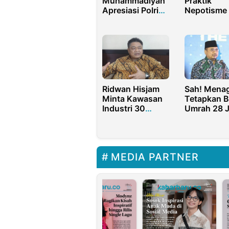
Praktik
Muhammadiyah
Nepotisme
Apresiasi Polri
Akut Bisa J
Kendalikan Aksi
Penyulut Kr
Demonstrasi,
Politik
Sebut
Kerusuhan
Disusupi
Agenda Politik
Ridwan Hisjam
Sah! Mena
Minta Kawasan
Tetapkan B
Industri 30
Umrah 28 J
Persen
Non PCR d
Lahannya untuk
Karantina
Industri Halal
MEDIA PARTNER