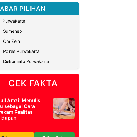
ABAR PILIHAN
Purwakarta
Sumenep
Om Zein
Polres Purwakarta
Diskominfo Purwakarta
CEK FAKTA
full Amzi: Menulis
u sebagai Cara
ekam Realitas
idupan