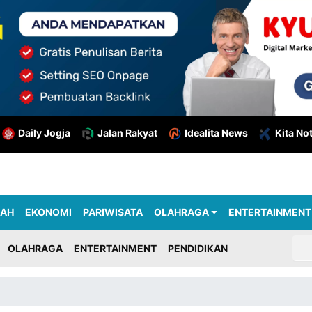
Daily Jogja
Jalan Rakyat
Idealita News
Kita No
RAH
EKONOMI
PARIWISATA
OLAHRAGA
ENTERTAINMENT
OLAHRAGA
ENTERTAINMENT
PENDIDIKAN