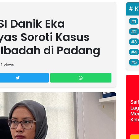
K
SI Danik Eka
as Soroti Kasus
Ibadah di Padang
11
views
Sai
Lag
Mer
Keh