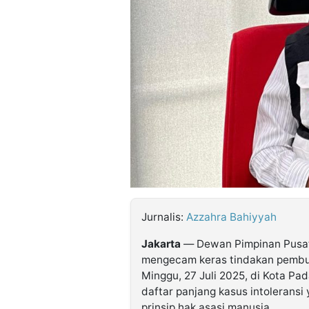
©
Kabarbaru.co
-
2026
PT.
Kabarbaru
Media
Holding
Jurnalis:
Azzahra Bahiyyah
Jakarta
— Dewan Pimpinan Pusat 
mengecam keras tindakan pembub
Minggu, 27 Juli 2025, di Kota Pa
daftar panjang kasus intoleran
prinsip hak asasi manusia.