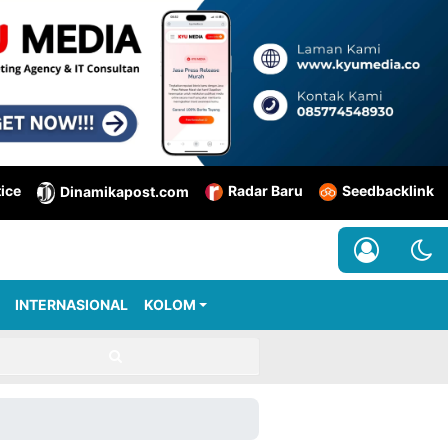
tice
Radar Baru
Seedbacklink
Dinamikapost.com
INTERNASIONAL
KOLOM