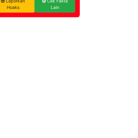
Laporkan
Cek Fakta
Hoaks
Lain