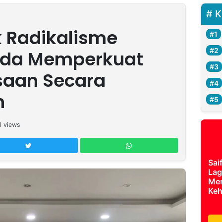
K
k Radikalisme
uda Memperkuat
saan Secara
n
1
views
Sai
Lag
Mer
Keh