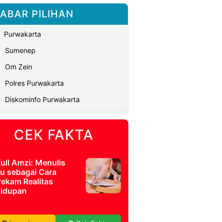
ABAR PILIHAN
Purwakarta
Sumenep
Om Zein
Polres Purwakarta
Diskominfo Purwakarta
CEK FAKTA
full Amzi: Menulis
u sebagai Cara
ekam Realitas
idupan