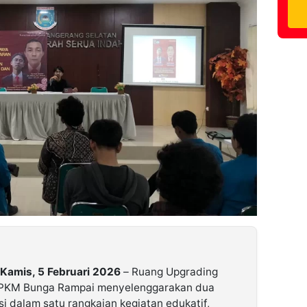
 Kamis, 5 Februari 2026
– Ruang Upgrading
n PKM Bunga Rampai menyelenggarakan dua
si dalam satu rangkaian kegiatan edukatif,