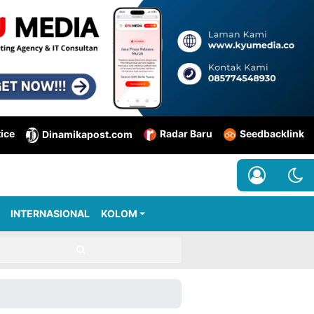
tice
Radar Baru
Seedbacklink
Dinamikapost.com
INTERNASIONAL
KOLOM