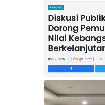
MULTIMEDIA
INDONESIA
NASIONAL
Diskusi Publi
Partner
Dorong Pem
Insight
Suara
Lens
Daily
Jalan
Idealita
Kita
Dinamikapost.com
Radar
Seedbacklink
Nilai Kebang
NTB
Time
IDN
Jogja
Rakyat
News
Notice
Baru
Berkelanjuta
Follow
Kabarbaru
05/02/2026
|
|