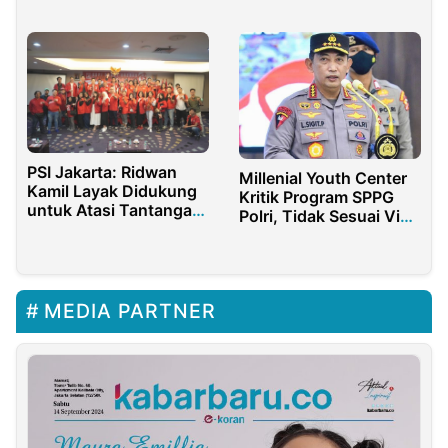
BNPP Gelar Bimtek
Fungsional dan
Estetika Korporat
PSI Jakarta: Ridwan
Millenial Youth Center
Kamil Layak Didukung
Kritik Program SPPG
untuk Atasi Tantangan
Polri, Tidak Sesuai Visi-
Jaksel
Misi Kepolisian
MEDIA PARTNER