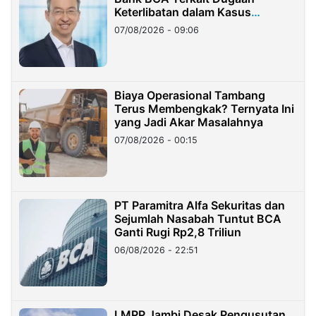
Keterlibatan dalam Kasus
Hilangnya Dana Nasabah Rp2,58
07/08/2026 - 09:06
Miliar
Biaya Operasional Tambang
Terus Membengkak? Ternyata Ini
yang Jadi Akar Masalahnya
07/08/2026 - 00:15
PT Paramitra Alfa Sekuritas dan
Sejumlah Nasabah Tuntut BCA
Ganti Rugi Rp2,8 Triliun
06/08/2026 - 22:51
LMPP Jambi Desak Pengusutan