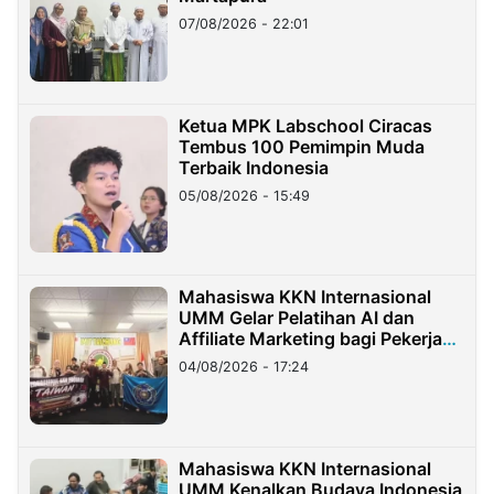
07/08/2026 - 22:01
Ketua MPK Labschool Ciracas
Tembus 100 Pemimpin Muda
Terbaik Indonesia
05/08/2026 - 15:49
Mahasiswa KKN Internasional
UMM Gelar Pelatihan AI dan
Affiliate Marketing bagi Pekerja
Migran Indonesia di Taiwan
04/08/2026 - 17:24
Mahasiswa KKN Internasional
UMM Kenalkan Budaya Indonesia