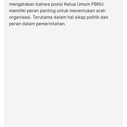
mengatakan bahwa posisi Ketua Umum PBNU
memiliki peran penting untuk menentukan arah
©
organisasi. Terutama dalam hal sikap politik dan
Kabarbaru.co
-
peran dalam pemerintahan.
2026
PT.
Kabarbaru
Media
Holding