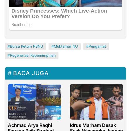
Bursa Ketum PBNU
Muktamar NU
Pengamat
Regenerasi Kepemimpinan
BACA JUGA
Achmad Arya Raqhi
Idrus Marham Desak
Fauzan Raih Student
Syak Wasangka Jangan