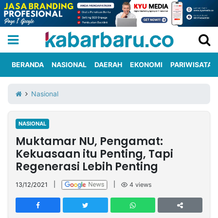
BERANDA
NASIONAL
DAERAH
EKONOMI
PARIWISATA
Informasi
KabarbaruTV
Kirim
Tentang
Nasional
Iklan
Berita
Kami
NASIONAL
Berita
Muktamar NU, Pengamat:
Nasional
International
Olahraga
Entertainment
Daerah
Pariwisata
Kuliner
Kolom
Kekuasaan itu Penting, Tapi
Regenerasi Lebih Penting
Network
13/12/2021
|
|
4
views
PT
TREETAN