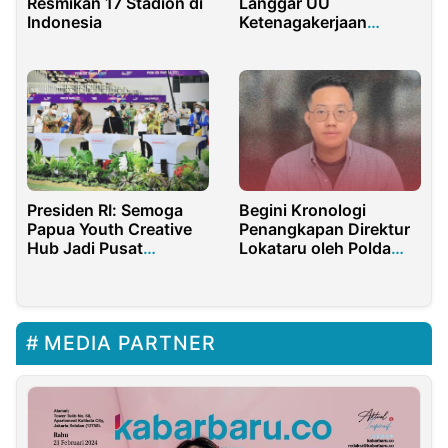
Resmikan 17 Stadion di
Langgar UU
Indonesia
Ketenagakerjaan
Buntut PHK Sepihak 60
Nakes
Presiden RI: Semoga
Begini Kronologi
Papua Youth Creative
Penangkapan Direktur
Hub Jadi Pusat
Lokataru oleh Polda
Pengembangan Talenta
Metro Jaya
Papua
MEDIA PARTNER