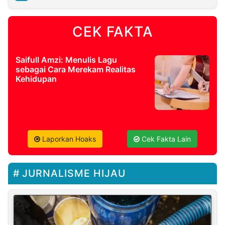
CEK FAKTA
Saifull Amzi: Menulis Lagu
sebagai Cara Merekam Realitas
Kehidupan
Laporkan Hoaks
Cek Fakta Lain
JURNALISME HIJAU