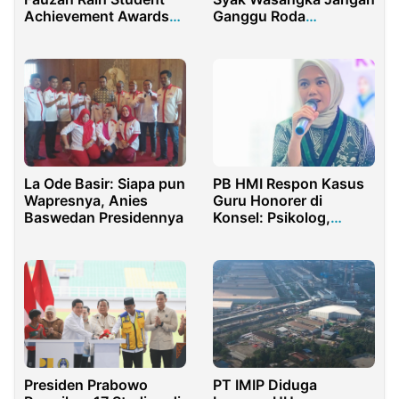
Achievement Awards
Ganggu Roda
UIN Jakarta 2025
Pemerintahan
La Ode Basir: Siapa pun
PB HMI Respon Kasus
Wapresnya, Anies
Guru Honorer di
Baswedan Presidennya
Konsel: Psikolog,
Advokat dan Penegak
Hukum Bukan Pendidik
Presiden Prabowo
PT IMIP Diduga