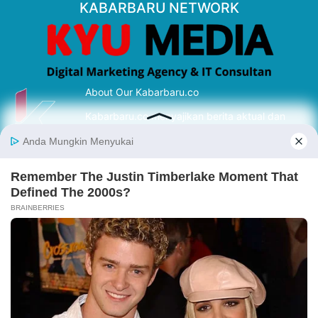
KABARBARU NETWORK
About Our Kabarbaru.co
Kabarbaru.co menyajikan berita aktual dan
inspiratif dari sudut pandang berbaik sangka
serta terverifikasi dari sumber yang tepat.
Follow Kabarbaru
Kabarbaru.co
Copyright © 2026. All rights reserved