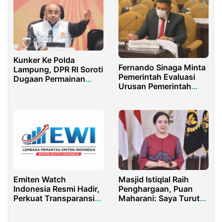
Kunker Ke Polda
Fernando Sinaga Minta
Lampung, DPR RI Soroti
Pemerintah Evaluasi
Dugaan Permainan
Urusan Pemerintah
Barbuk Narkoba
Pusat dan Daerah
Emiten Watch
Masjid Istiqlal Raih
Indonesia Resmi Hadir,
Penghargaan, Puan
Perkuat Transparansi
Maharani: Saya Turut
dan Perlindungan
Bangga
Investor Pasar Modal