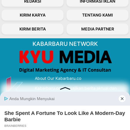
REDAKSI
INFORMASI IKLAN
KIRIM KARYA
TENTANG KAMI
KIRIM BERITA
MEDIA PARTNER
KABARBARU NETWORK
About Our Kabarbaru.co
Kabarbaru.co menyajikan berita aktual dan
inspiratif dari sudut pandang berbaik sangka
serta terverifikasi dari sumber yang tepat.
Follow Kabarbaru