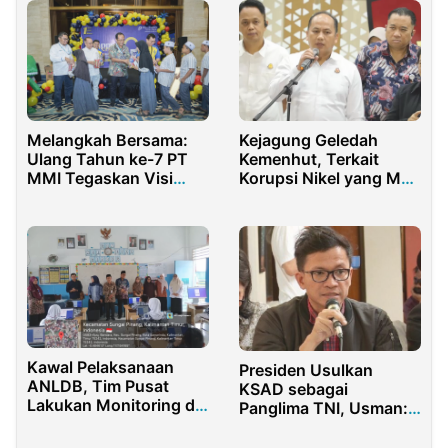
Kejagung Geledah
Melangkah Bersama:
Kemenhut, Terkait
Ulang Tahun ke-7 PT
Korupsi Nikel yang Mati
MMI Tegaskan Visi
Suri di KPK
Properti Ramah
Lingkungan
Kawal Pelaksanaan
Presiden Usulkan
ANLDB, Tim Pusat
KSAD sebagai
Lakukan Monitoring di
Panglima TNI, Usman:
SDN 001 Sungai Pinang
Berbau Aroma Politis
Samarinda