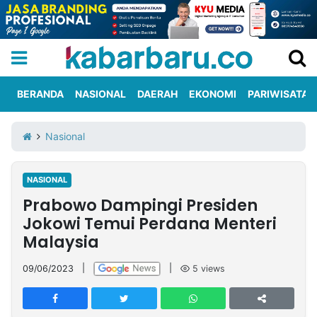
BERANDA
NASIONAL
DAERAH
EKONOMI
PARIWISATA
Informasi
KabarbaruTV
Kirim
Tentang
Nasional
Iklan
Berita
Kami
NASIONAL
Berita
Prabowo Dampingi Presiden
Nasional
International
Olahraga
Entertainment
Daerah
Pariwisata
Kuliner
Kolom
Jokowi Temui Perdana Menteri
Malaysia
Network
09/06/2023
|
|
5
views
PT
TREETAN