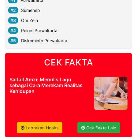
Purwakarta
Sumenep
Om Zein
Polres Purwakarta
Diskominfo Purwakarta
CEK FAKTA
Saifull Amzi: Menulis Lagu
sebagai Cara Merekam Realitas
Kehidupan
Laporkan Hoaks
Cek Fakta Lain