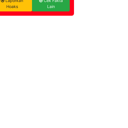
Laporkan
Cek Fakta
Hoaks
Lain