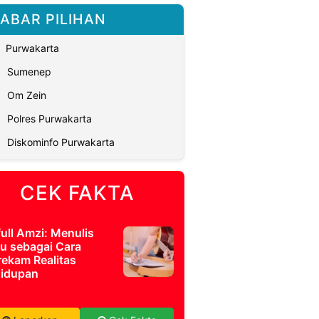
ABAR PILIHAN
Purwakarta
Sumenep
Om Zein
Polres Purwakarta
Diskominfo Purwakarta
CEK FAKTA
full Amzi: Menulis
u sebagai Cara
ekam Realitas
idupan