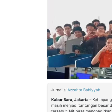
©
Kabarbaru.co
-
2026
PT.
Kabarbaru
Media
Holding
Jurnalis:
Azzahra Bahiyyah
Kabar Baru, Jakarta
– Ketimpanga
masih menjadi tantangan besar di
tersebut, Nitibasa menghadirkan