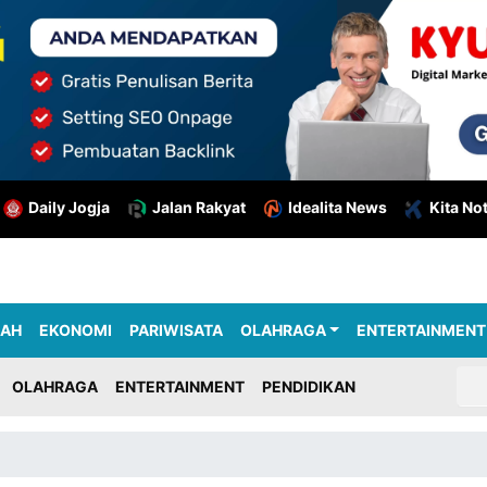
Daily Jogja
Jalan Rakyat
Idealita News
Kita No
RAH
EKONOMI
PARIWISATA
OLAHRAGA
ENTERTAINMENT
OLAHRAGA
ENTERTAINMENT
PENDIDIKAN