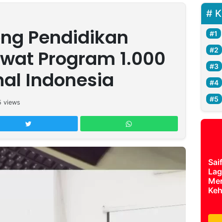
K
ong Pendidikan
wat Program 1.000
nal Indonesia
5
views
Sai
Lag
Mer
Keh