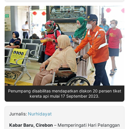
MULTIMEDIA
INDONESIA
Partner
Insight
Suara
Lens
Daily
Jalan
Idealita
Kita
Dinamikapost.com
Radar
Seedbacklink
NTB
Time
IDN
Jogja
Rakyat
News
Notice
Baru
Follow
Kabarbaru
Penumpang disabilitas mendapatkan diskon 20 persen tiket
kereta api mulai 17 September 2023.
Jurnalis:
Nurhidayat
Kabar Baru, Cirebon
– Memperingati Hari Pelanggan