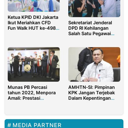
Ketua KPID DKI Jakarta
Ikut Meriahkan CFD
Sekretariat Jenderal
Fun Walk HUT ke-498
DPD RI Kehilangan
Kota Jakarta
Salah Satu Pegawai
yang Berdedikasi
AMHTN-SI: Pimpinan
Munas PB Percasi
KPK Jangan Terjebak
tahun 2022, Menpora
Dalam Kepentingan
Amali: Prestasi
Praktis
Olahraga Catur Terus
Meningkat
MEDIA PARTNER