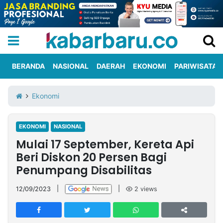
BERANDA
NASIONAL
DAERAH
EKONOMI
PARIWISATA
Informasi
KabarbaruTV
Kirim
Tentang
Ekonomi
Iklan
Berita
Kami
EKONOMI
NASIONAL
Berita
Mulai 17 September, Kereta Api
Nasional
International
Olahraga
Entertainment
Daerah
Pariwisata
Kuliner
Kolom
Beri Diskon 20 Persen Bagi
Penumpang Disabilitas
Network
12/09/2023
|
|
2
views
PT
TREETAN