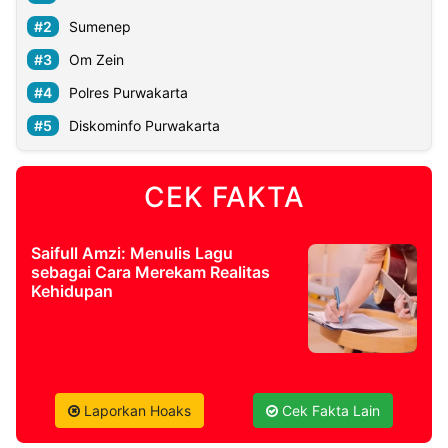
Sumenep
Om Zein
Polres Purwakarta
Diskominfo Purwakarta
CEK FAKTA
Saifull Amzi: Menulis Lagu
sebagai Cara Merekam Realitas
Kehidupan
Laporkan Hoaks
Cek Fakta Lain