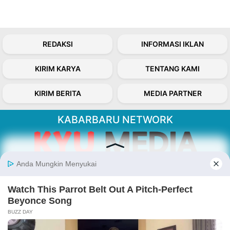
REDAKSI
INFORMASI IKLAN
KIRIM KARYA
TENTANG KAMI
KIRIM BERITA
MEDIA PARTNER
KABARBARU NETWORK
About Our Kabarbaru.co
Kabarbaru.co menyajikan berita aktual dan
inspiratif dari sudut pandang berbaik sangka
serta terverifikasi dari sumber yang tepat.