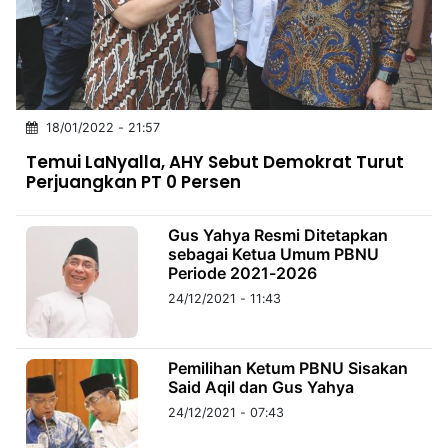
MULTIMEDIA
INDONESIA
Partner
18/01/2022 - 21:57
Insight
Suara
Lens
Daily
Jalan
Idealita
Kita
Dinamikapost.com
Radar
Seedbacklink
Temui LaNyalla, AHY Sebut Demokrat Turut
NTB
Time
IDN
Jogja
Rakyat
News
Notice
Baru
Perjuangkan PT 0 Persen
Follow
Kabarbaru
Gus Yahya Resmi Ditetapkan
sebagai Ketua Umum PBNU
Periode 2021-2026
24/12/2021 - 11:43
Pemilihan Ketum PBNU Sisakan
Said Aqil dan Gus Yahya
24/12/2021 - 07:43