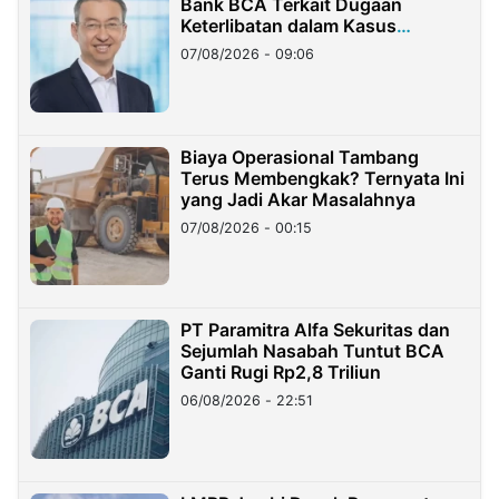
Bank BCA Terkait Dugaan
Keterlibatan dalam Kasus
Hilangnya Dana Nasabah Rp2,58
07/08/2026 - 09:06
Miliar
Biaya Operasional Tambang
Terus Membengkak? Ternyata Ini
yang Jadi Akar Masalahnya
07/08/2026 - 00:15
PT Paramitra Alfa Sekuritas dan
Sejumlah Nasabah Tuntut BCA
Ganti Rugi Rp2,8 Triliun
06/08/2026 - 22:51