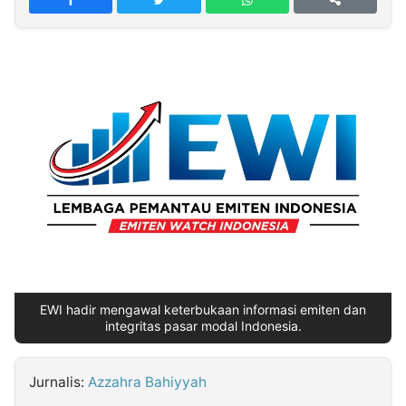
MULTIMEDIA
INDONESIA
Partner
Insight
Suara
Lens
Daily
Jalan
Idealita
Kita
Dinamikapost.com
Radar
Seedbacklink
NTB
Time
IDN
Jogja
Rakyat
News
Notice
Baru
Follow
Kabarbaru
EWI hadir mengawal keterbukaan informasi emiten dan
integritas pasar modal Indonesia.
Jurnalis:
Azzahra Bahiyyah