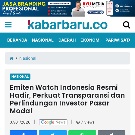
BERANDA
NASIONAL
DAERAH
EKONOMI
PARIWISATA
Informasi
KabarbaruTV
Kirim
Tentang
Nasional
Iklan
Berita
Kami
NASIONAL
Berita
Emiten Watch Indonesia Resmi
Nasional
International
Olahraga
Entertainment
Daerah
Pariwisata
Kuliner
Kolom
Hadir, Perkuat Transparansi dan
Perlindungan Investor Pasar
Modal
Network
07/01/2026
|
|
7
views
PT
TREETAN