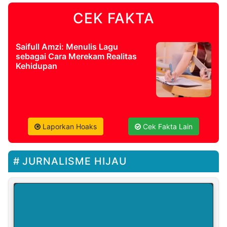
CEK FAKTA
Saifull Amzi: Menulis Lagu
sebagai Cara Merekam Realitas
Kehidupan
Laporkan Hoaks
Cek Fakta Lain
JURNALISME HIJAU