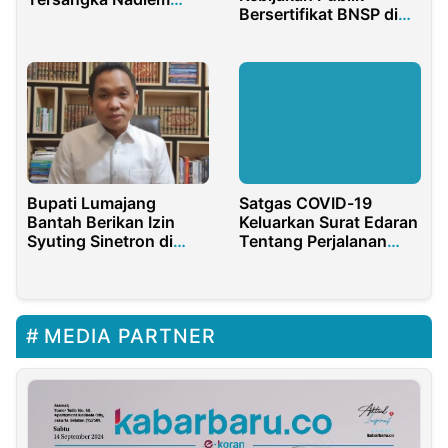
Bersertifikat BNSP di
Makarim Sah!
Duta Training
Bupati Lumajang
Satgas COVID-19
Bantah Berikan Izin
Keluarkan Surat Edaran
Syuting Sinetron di
Tentang Perjalanan
Semeru
Internasional Saat
Pandemi
MEDIA PARTNER