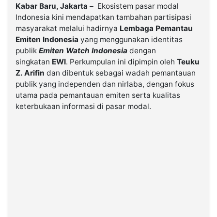
Kabar Baru, Jakarta –
Ekosistem pasar modal
Indonesia kini mendapatkan tambahan partisipasi
©
masyarakat melalui hadirnya
Lembaga Pemantau
Kabarbaru.co
-
Emiten Indonesia
yang menggunakan identitas
2026
publik
Emiten Watch Indonesia
dengan
singkatan
EWI
. Perkumpulan ini dipimpin oleh
Teuku
PT.
Z. Arifin
dan dibentuk sebagai wadah pemantauan
Kabarbaru
Media
publik yang independen dan nirlaba, dengan fokus
Holding
utama pada pemantauan emiten serta kualitas
keterbukaan informasi di pasar modal.