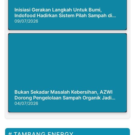
Inisiasi Gerakan Langkah Untuk Bumi,
Indofood Hadirkan Sistem Pilah Sampah di
Semasa Piknik
09/07/2026
Bukan Sekadar Masalah Kebersihan, AZWI
Dorong Pengelolaan Sampah Organik Jadi
Solusi Krisis Iklim
04/07/2026
TAMBANG ENERGY