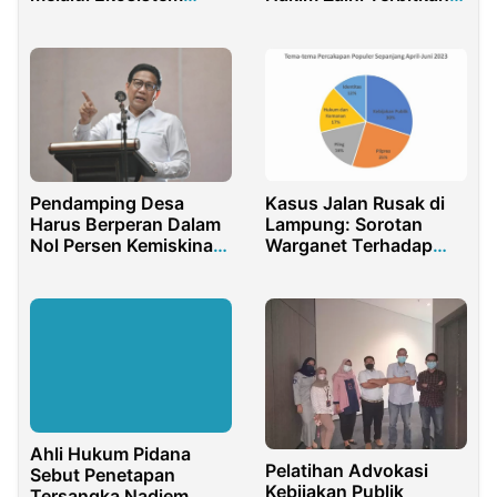
IndiBiz Sekolah di SDN
Buku
02 Cilincing
Pendamping Desa
Kasus Jalan Rusak di
Harus Berperan Dalam
Lampung: Sorotan
Nol Persen Kemiskinan
Warganet Terhadap
Ekstrem di 2024
Kebijakan Publik
Ahli Hukum Pidana
Pelatihan Advokasi
Sebut Penetapan
Kebijakan Publik
Tersangka Nadiem