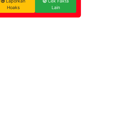
Laporkan
Cek Fakta
Hoaks
Lain