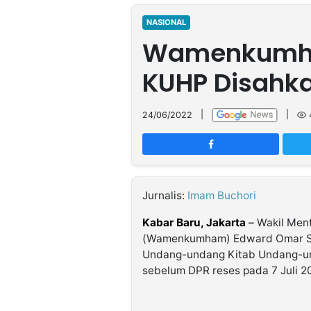
MULTIMEDIA
INDONESIA
NASIONAL
Wamenkumha
Partner
KUHP Disahka
Insight
Suara
Lens
Daily
Jalan
Idealita
Kita
Dinamikapost.com
Radar
Seedbacklink
NTB
Time
IDN
Jogja
Rakyat
News
Notice
Baru
24/06/2022
|
|
Follow
Kabarbaru
Jurnalis:
Imam Buchori
Kabar Baru, Jakarta
–
Wakil Ment
(Wamenkumham) Edward Omar Sha
Undang-undang Kitab Undang-un
sebelum DPR reses pada 7 Juli 2