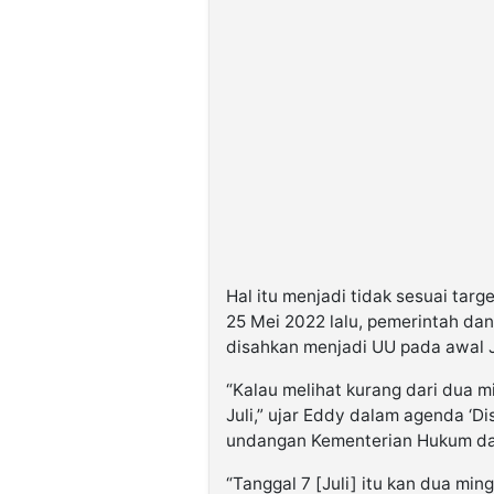
©
Kabarbaru.co
-
2026
PT.
Kabarbaru
Media
Holding
Hal itu menjadi tidak sesuai tar
25 Mei 2022 lalu, pemerintah d
disahkan menjadi UU pada awal J
“Kalau melihat kurang dari dua 
Juli,” ujar Eddy dalam agenda ‘
undangan Kementerian Hukum dan
“Tanggal 7 [Juli] itu kan dua min