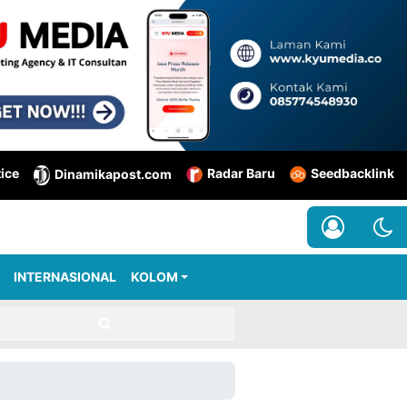
tice
Radar Baru
Seedbacklink
Dinamikapost.com
INTERNASIONAL
KOLOM