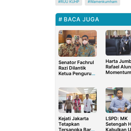
RUU KUHP
Wamenkumham
BACA JUGA
Harta Jum
Senator Fachrul
Rafael Alun
Razi Dilantik
Momentu
Ketua Pengurus
Bersih-Bers
MN KAHMI
Kementeria
Keuangan
Kejati Jakarta
LSPD: MK
Tetapkan
Setengah H
Tersangka Baru
Kabulkan U