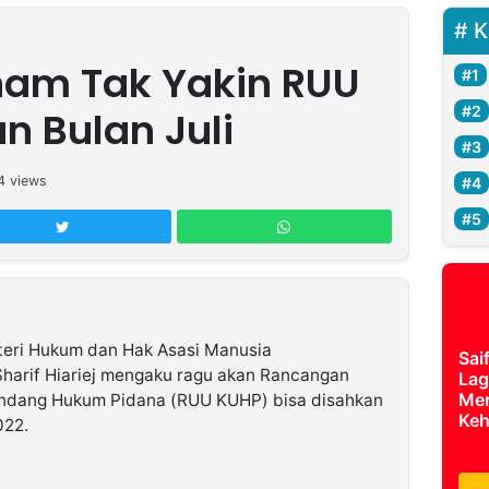
K
m Tak Yakin RUU
n Bulan Juli
4
views
eri Hukum dan Hak Asasi Manusia
Sai
rif Hiariej mengaku ragu akan Rancangan
Lag
Mer
dang Hukum Pidana (RUU KUHP) bisa disahkan
Keh
022.