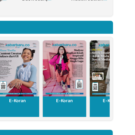
ipta
NasDem: Kami
Tetap Berdiri
Akan Terus
Kokoh
Bergerilya
E-Koran
E-Koran
E-Koran