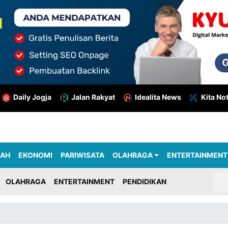
Daily Jogja
Jalan Rakyat
Idealita News
Kita No
RAH
EKONOMI
PARIWISATA
OLAHRAGA
ENTERTAINMENT
OLAHRAGA
ENTERTAINMENT
PENDIDIKAN