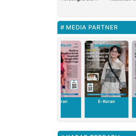
Perkara Proyek
Formil UU C
Fiktif di
Kerja
Kementerian PU,
Negara Rugi
MEDIA PARTNER
Rp16 Miliar
E-Koran
E-Koran
E-Koran