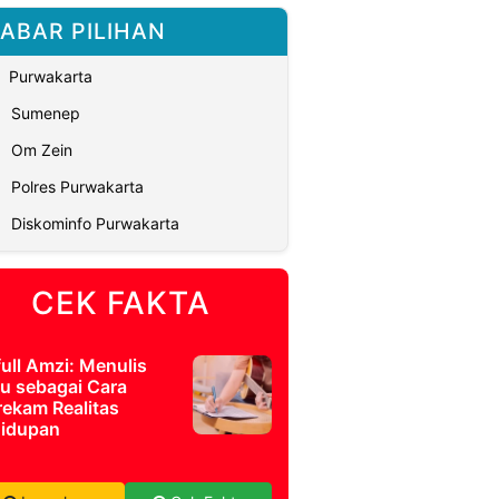
ABAR PILIHAN
Purwakarta
Sumenep
Om Zein
Polres Purwakarta
Diskominfo Purwakarta
CEK FAKTA
full Amzi: Menulis
u sebagai Cara
ekam Realitas
idupan