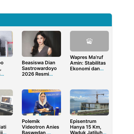
Wapres Ma’ruf
bo
Beasiswa Dian
Amin: Stabilitas
,
Sastrowardoyo
Ekonomi dan
m
2026 Resmi
Politik Kunci
ih di
Dibuka, Ini
Investasi
n
Syarat dan Cara
Berkelanjutan
Daftarnya
Polemik
Episentrum
ati
Videotron Anies
Hanya 15 Km,
ji
Baswedan,
Waduk Jatiluhur