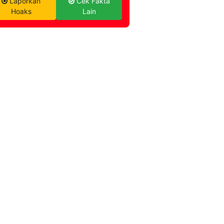
Laporkan
Cek Fakta
Hoaks
Lain