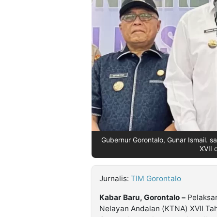
©
Kabarbaru.co
-
2026
PT.
Kabarbaru
Media
Holding
Gubernur Gorontalo, Gunar Ismail.
XVII 
Jurnalis:
TIM Gorontalo
Kabar Baru, Gorontalo –
Pelaksa
Nelayan Andalan (KTNA) XVII Ta