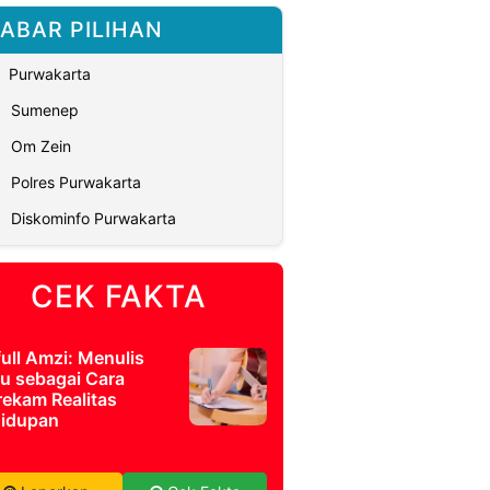
ABAR PILIHAN
Purwakarta
Sumenep
Om Zein
Polres Purwakarta
Diskominfo Purwakarta
CEK FAKTA
full Amzi: Menulis
u sebagai Cara
ekam Realitas
idupan