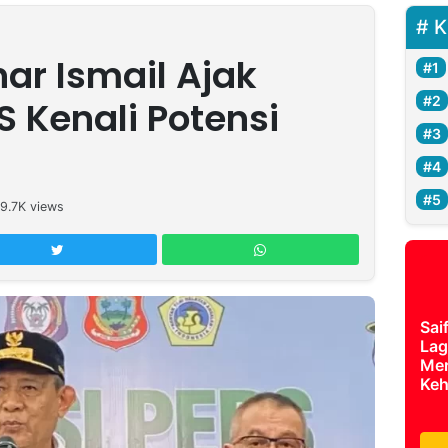
K
ar Ismail Ajak
 Kenali Potensi
19.7K
views
Sai
Lag
Mer
Keh