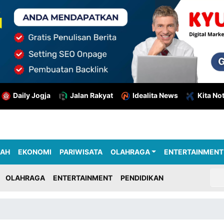
Daily Jogja
Jalan Rakyat
Idealita News
Kita No
RAH
EKONOMI
PARIWISATA
OLAHRAGA
ENTERTAINMENT
OLAHRAGA
ENTERTAINMENT
PENDIDIKAN