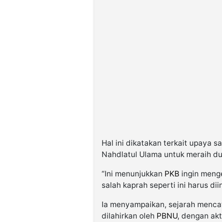
©
Kabarbaru.co
-
2026
PT.
Kabarbaru
Media
Holding
Hal ini dikatakan terkait upaya s
Nahdlatul Ulama untuk meraih d
“Ini menunjukkan
PKB
ingin meng
salah kaprah seperti ini harus di
Ia menyampaikan, sejarah menc
dilahirkan oleh
PBNU
, dengan ak