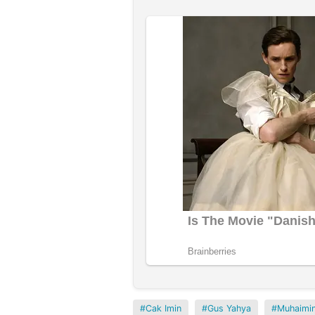
Cak Imin
Gus Yahya
Muhaimin