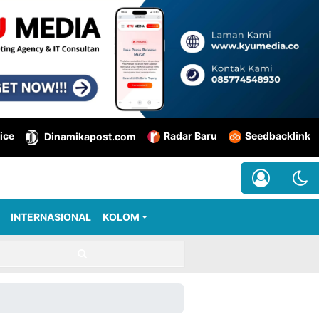
ice
Radar Baru
Seedbacklink
Dinamikapost.com
INTERNASIONAL
KOLOM