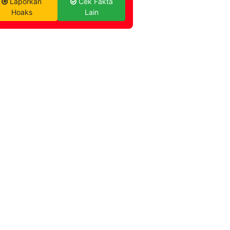
Laporkan
Cek Fakta
Hoaks
Lain