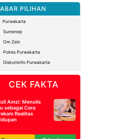
ABAR PILIHAN
Purwakarta
Sumenep
Om Zein
Polres Purwakarta
Diskominfo Purwakarta
CEK FAKTA
full Amzi: Menulis
u sebagai Cara
ekam Realitas
idupan