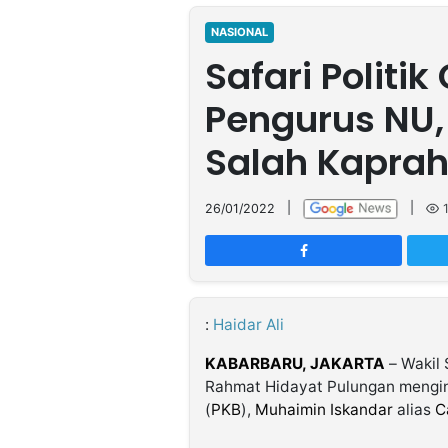
MULTIMEDIA
INDONESIA
NASIONAL
Safari Politi
Partner
Pengurus NU,
Insight
Suara
Lens
Daily
Jalan
Idealita
Kita
Dinamikapost.com
Radar
Seedbacklink
Salah Kaprah
NTB
Time
IDN
Jogja
Rakyat
News
Notice
Baru
26/01/2022
|
|
Follow
Kabarbaru
:
Haidar Ali
KABARBARU,
JAKARTA
– Wakil 
Rahmat Hidayat Pulungan mengi
(
PKB
),
Muhaimin Iskandar
alias
C