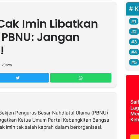
K
k Cak Imin Libatkan
 PBNU: Jangan
!
1
views
Sai
Lag
Sekjen Pengurus Besar Nahdlatul Ulama (
PBNU
)
Mer
Keh
ngatkan Ketua Umum Partai Kebangkitan Bangsa
ak Imin
tak salah kaprah dalam berorganisasi.