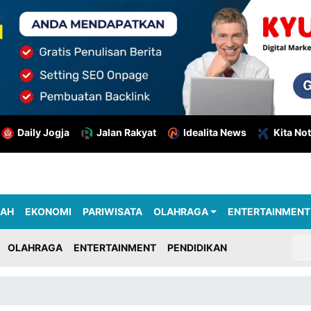
Daily Jogja
Jalan Rakyat
Idealita News
Kita Not
RAH
EKONOMI
PARIWISATA
OLAHRAGA
ENTERTAINMENT
OLAHRAGA
ENTERTAINMENT
PENDIDIKAN