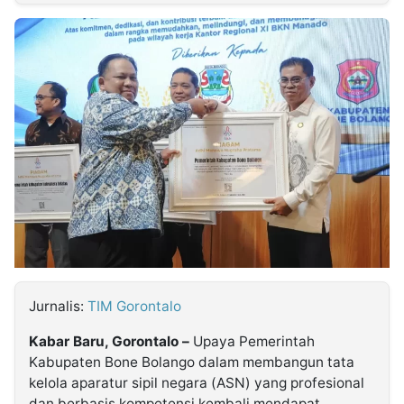
MULTIMEDIA
INDONESIA
Partner
Insight
Suara
Lens
Daily
Jalan
Idealita
Kita
Dinamikapost.com
Radar
Seedbacklink
NTB
Time
IDN
Jogja
Rakyat
News
Notice
Baru
Follow
Kabarbaru
Jurnalis:
TIM Gorontalo
Kabar Baru, Gorontalo –
Upaya Pemerintah
Kabupaten Bone Bolango dalam membangun tata
kelola aparatur sipil negara (ASN) yang profesional
dan berbasis kompetensi kembali mendapat