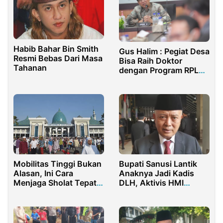
Habib Bahar Bin Smith
Gus Halim : Pegiat Desa
Resmi Bebas Dari Masa
Bisa Raih Doktor
Tahanan
dengan Program RPL
Desa
Bupati Sanusi Lantik
Mobilitas Tinggi Bukan
Anaknya Jadi Kadis
Alasan, Ini Cara
DLH, Aktivis HMI
Menjaga Sholat Tepat
Kecam Budaya
Waktu di Kota Besar
Nepotisme di Pemkab
Malang