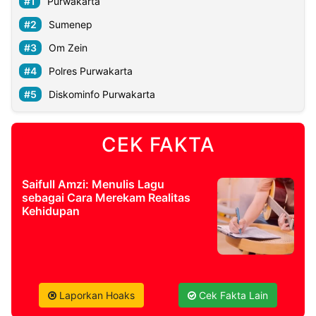
Purwakarta
Sumenep
Om Zein
Polres Purwakarta
Diskominfo Purwakarta
CEK FAKTA
Saifull Amzi: Menulis Lagu
sebagai Cara Merekam Realitas
Kehidupan
Laporkan Hoaks
Cek Fakta Lain