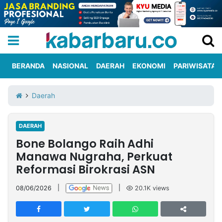
BERANDA
NASIONAL
DAERAH
EKONOMI
PARIWISATA
Informasi
KabarbaruTV
Kirim
Tentang
Daerah
Iklan
Berita
Kami
DAERAH
Berita
Bone Bolango Raih Adhi
Nasional
International
Olahraga
Entertainment
Daerah
Pariwisata
Kuliner
Kolom
Manawa Nugraha, Perkuat
Reformasi Birokrasi ASN
Network
08/06/2026
|
|
20.1K
views
PT
TREETAN