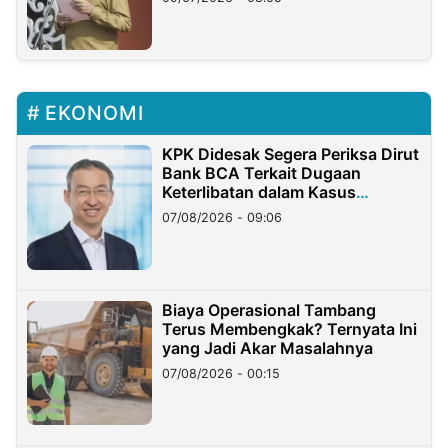
EKONOMI
KPK Didesak Segera Periksa Dirut
Bank BCA Terkait Dugaan
Keterlibatan dalam Kasus
Hilangnya Dana Nasabah Rp2,58
07/08/2026 - 09:06
Miliar
Biaya Operasional Tambang
Terus Membengkak? Ternyata Ini
yang Jadi Akar Masalahnya
07/08/2026 - 00:15