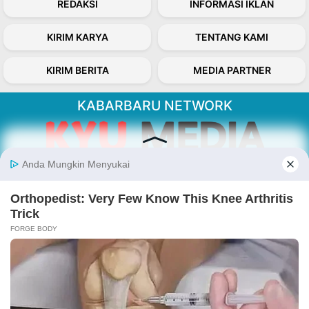
REDAKSI
INFORMASI IKLAN
KIRIM KARYA
TENTANG KAMI
KIRIM BERITA
MEDIA PARTNER
KABARBARU NETWORK
About Our Kabarbaru.co
Kabarbaru.co menyajikan berita aktual dan
inspiratif dari sudut pandang berbaik sangka
serta terverifikasi dari sumber yang tepat.
Follow Kabarbaru