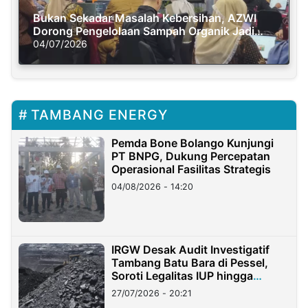
Bukan Sekadar Masalah Kebersihan, AZWI
Dorong Pengelolaan Sampah Organik Jadi
Solusi Krisis Iklim
04/07/2026
TAMBANG ENERGY
Pemda Bone Bolango Kunjungi
PT BNPG, Dukung Percepatan
Operasional Fasilitas Strategis
04/08/2026 - 14:20
IRGW Desak Audit Investigatif
Tambang Batu Bara di Pessel,
Soroti Legalitas IUP hingga
Stockpile
27/07/2026 - 20:21