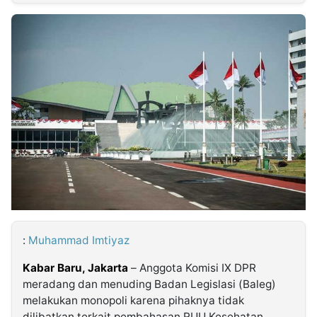
MULTIMEDIA
INDONESIA
Partner
Insight
Suara
Lens
Daily
Jalan
Idealita
Kita
Dinamikapost.com
Radar
Seedbacklink
NTB
Time
IDN
Jogja
Rakyat
News
Notice
Baru
Follow
Kabarbaru
:
Muhammad Imtiyaz
Kabar Baru, Jakarta
– Anggota Komisi IX DPR
meradang dan menuding Badan Legislasi (Baleg)
melakukan monopoli karena pihaknya tidak
dilibatkan terkait pembahasan RUU Kesehatan