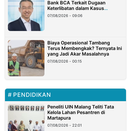
Bank BCA Terkait Dugaan
Keterlibatan dalam Kasus
Hilangnya Dana Nasabah Rp2,58
07/08/2026 - 09:06
Miliar
Biaya Operasional Tambang
Terus Membengkak? Ternyata Ini
yang Jadi Akar Masalahnya
07/08/2026 - 00:15
PENDIDIKAN
Peneliti UIN Malang Teliti Tata
Kelola Lahan Pesantren di
Martapura
07/08/2026 - 22:01