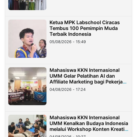
Ketua MPK Labschool Ciracas
Tembus 100 Pemimpin Muda
Terbaik Indonesia
05/08/2026 - 15:49
Mahasiswa KKN Internasional
UMM Gelar Pelatihan AI dan
Affiliate Marketing bagi Pekerja
Migran Indonesia di Taiwan
04/08/2026 - 17:24
Mahasiswa KKN Internasional
UMM Kenalkan Budaya Indonesia
melalui Workshop Konten Kreatif
di Taiwan
04/08/2026 - 10:27