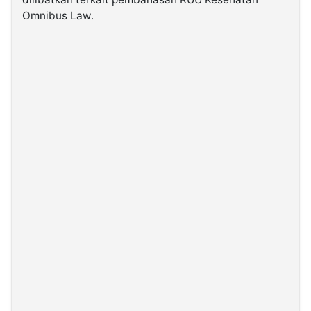
Omnibus Law.
©
Kabarbaru.co
-
2026
PT.
Kabarbaru
Media
Holding