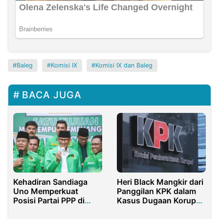
Baleg
Komisi IX
Komisi IX dan Baleg
BACA JUGA
Kehadiran Sandiaga
Heri Black Mangkir dari
Uno Memperkuat
Panggilan KPK dalam
Posisi Partai PPP di
Kasus Dugaan Korupsi
Pilpres 2024
Bea Cukai