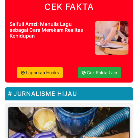
CEK FAKTA
Saifull Amzi: Menulis Lagu
sebagai Cara Merekam Realitas
Kehidupan
Laporkan Hoaks
Cek Fakta Lain
JURNALISME HIJAU