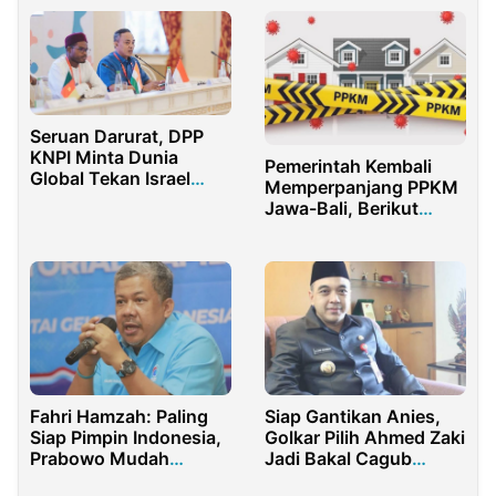
Seruan Darurat, DPP
KNPI Minta Dunia
Pemerintah Kembali
Global Tekan Israel
Memperpanjang PPKM
Bebaskan Relawan
Jawa-Bali, Berikut
Madleen
Aturan Terbaru
Fahri Hamzah: Paling
Siap Gantikan Anies,
Siap Pimpin Indonesia,
Golkar Pilih Ahmed Zaki
Prabowo Mudah
Jadi Bakal Cagub
Menangi Pilpres 2024
Jakarta