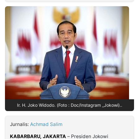
MULTIMEDIA
INDONESIA
Partner
Insight
Suara
Lens
Daily
Jalan
Idealita
Kita
Dinamikapost.com
Radar
Seedbacklink
NTB
Time
IDN
Jogja
Rakyat
News
Notice
Baru
Follow
Kabarbaru
Ir. H. Joko Widodo. (Foto : Doc/Instagram _Jokowi)..
Jurnalis:
Achmad Salim
KABARBARU,
JAKARTA
– Presiden Jokowi