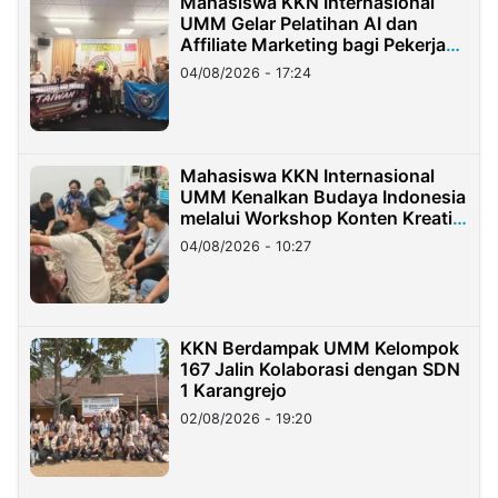
Mahasiswa KKN Internasional
UMM Gelar Pelatihan AI dan
Affiliate Marketing bagi Pekerja
Migran Indonesia di Taiwan
04/08/2026 - 17:24
Mahasiswa KKN Internasional
UMM Kenalkan Budaya Indonesia
melalui Workshop Konten Kreatif
di Taiwan
04/08/2026 - 10:27
KKN Berdampak UMM Kelompok
167 Jalin Kolaborasi dengan SDN
1 Karangrejo
02/08/2026 - 19:20