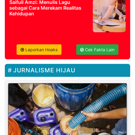
Saifull Amzi: Menulis Lagu
sebagai Cara Merekam Realitas
Kehidupan
Laporkan Hoaks
Cek Fakta Lain
JURNALISME HIJAU