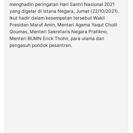
menghadiri peringatan Hari Santri Nasional 2021
yang digelar di Istana Negara, Jumat (22/10/2021).
©
Ikut hadir dalam kesempatan tersebut Wakil
Kabarbaru.co
-
Presiden Maruf Amin, Menteri Agama Yaqut Cholil
2026
Qoumas, Menteri Sekretaris Negara Pratikno,
Menteri BUMN Erick Thohir, para ulama dan
PT.
pengasuh pondok pesantren.
Kabarbaru
Media
Holding