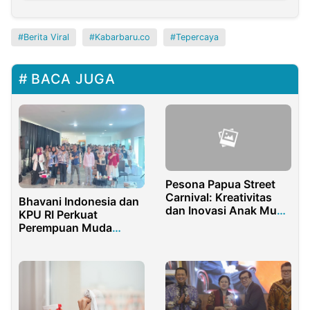
Berita Viral
Kabarbaru.co
Tepercaya
BACA JUGA
Pesona Papua Street
Carnival: Kreativitas
Bhavani Indonesia dan
dan Inovasi Anak Muda
KPU RI Perkuat
Papua yang
Perempuan Muda
Menginspirasi
Penjaga Demokrasi
Berintegritas