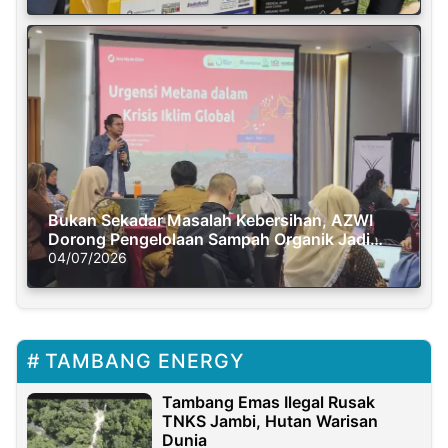
Bukan Sekadar Masalah Kebersihan, AZWI
Dorong Pengelolaan Sampah Organik Jadi
Solusi Krisis Iklim
04/07/2026
TAMBANG ENERGY
Tambang Emas Ilegal Rusak
TNKS Jambi, Hutan Warisan
Dunia