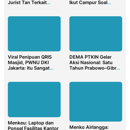
Jurist Tan Terkait
Ikut Campur Soal
Korupsi Chromebook
Nasdem
Rp1,98 Triliun
Viral Penipuan QRIS
DEMA PTKIN Gelar
Masjid, PWNU DKI
Aksi Nasional: Satu
Jakarta: Itu Sangat
Tahun Prabowo–Gibran
Merugikan Warga
Dinilai Gagal Wujudkan
Janji Rakyat
Menkeu: Laptop dan
Menko Airlangga:
Ponsel Fasilitas Kantor