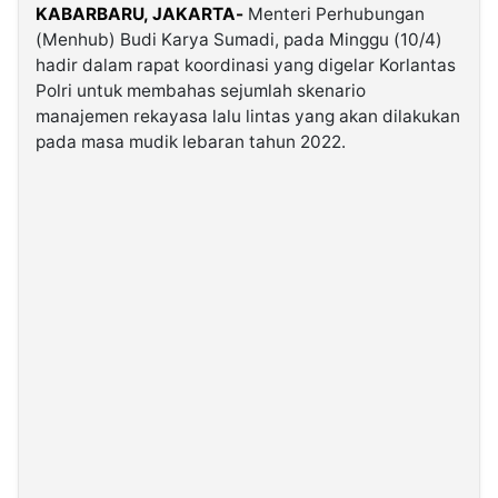
KABARBARU, JAKARTA-
Menteri Perhubungan
(Menhub) Budi Karya Sumadi, pada Minggu (10/4)
©
hadir dalam rapat koordinasi yang digelar Korlantas
Kabarbaru.co
-
Polri untuk membahas sejumlah skenario
2026
manajemen rekayasa lalu lintas yang akan dilakukan
pada masa mudik lebaran tahun 2022.
PT.
Kabarbaru
Media
Holding