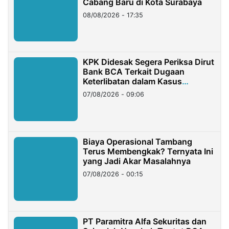
Cabang Baru di Kota Surabaya
08/08/2026 - 17:35
KPK Didesak Segera Periksa Dirut
Bank BCA Terkait Dugaan
Keterlibatan dalam Kasus
Hilangnya Dana Nasabah Rp2,58
07/08/2026 - 09:06
Miliar
Biaya Operasional Tambang
Terus Membengkak? Ternyata Ini
yang Jadi Akar Masalahnya
07/08/2026 - 00:15
PT Paramitra Alfa Sekuritas dan