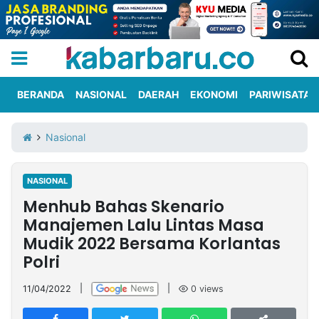
BERANDA
NASIONAL
DAERAH
EKONOMI
PARIWISATA
Informasi
KabarbaruTV
Kirim
Tentang
Nasional
Iklan
Berita
Kami
NASIONAL
Berita
Menhub Bahas Skenario
Nasional
International
Olahraga
Entertainment
Daerah
Pariwisata
Kuliner
Kolom
Manajemen Lalu Lintas Masa
Mudik 2022 Bersama Korlantas
Polri
Network
11/04/2022
|
|
0
views
PT
TREETAN