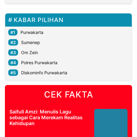
KABAR PILIHAN
Purwakarta
Sumenep
Om Zein
Polres Purwakarta
Diskominfo Purwakarta
CEK FAKTA
Saifull Amzi: Menulis Lagu
sebagai Cara Merekam Realitas
Kehidupan