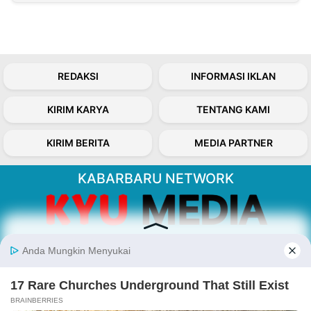
REDAKSI
INFORMASI IKLAN
KIRIM KARYA
TENTANG KAMI
KIRIM BERITA
MEDIA PARTNER
KABARBARU NETWORK
About Our Kabarbaru.co
Kabarbaru.co menyajikan berita aktual dan
inspiratif dari sudut pandang berbaik sangka
serta terverifikasi dari sumber yang tepat.