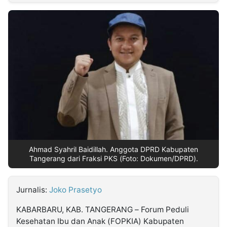
MULTIMEDIA
INDONESIA
Partner
Insight
Suara
Lens
Daily
Jalan
Idealita
Kita
Dinamikapost.com
Radar
Seedbacklink
NTB
Time
IDN
Jogja
Rakyat
News
Notice
Baru
Follow
Kabarbaru
Ahmad Syahril Baidillah. Anggota DPRD Kabupaten
Tangerang dari Fraksi PKS (Foto: Dokumen/DPRD).
Jurnalis:
Joko Prasetyo
KABARBARU, KAB. TANGERANG – Forum Peduli
Kesehatan Ibu dan Anak (FOPKIA) Kabupaten