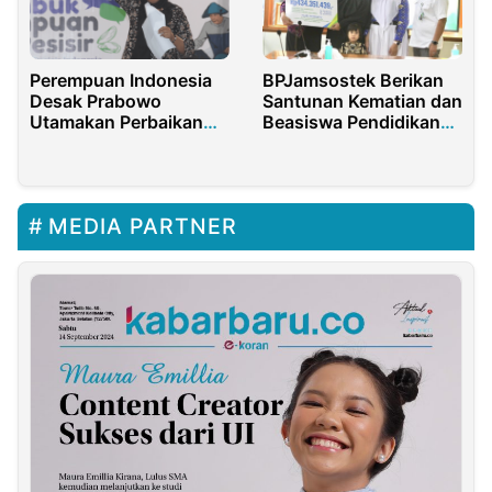
BPJamsostek Berikan
Perempuan Indonesia
Santunan Kematian dan
Desak Prabowo
Beasiswa Pendidikan
Utamakan Perbaikan
Kepada Ahli Waris
Akses Air Bersih dan
PPNPN
Sanitasi di Kawasan
Pesisir
MEDIA PARTNER