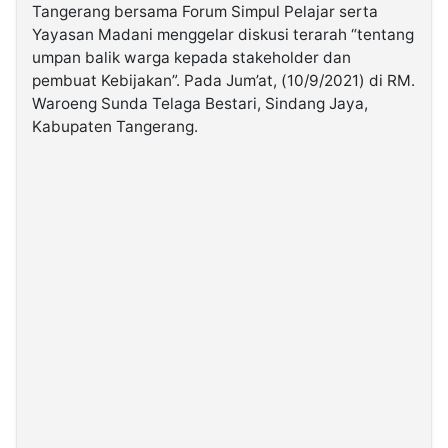
Tangerang bersama Forum Simpul Pelajar serta
Yayasan Madani menggelar diskusi terarah “tentang
©
umpan balik warga kepada stakeholder dan
Kabarbaru.co
-
pembuat Kebijakan”. Pada Jum’at, (10/9/2021) di RM.
2026
Waroeng Sunda Telaga Bestari, Sindang Jaya,
Kabupaten Tangerang.
PT.
Kabarbaru
Media
Holding