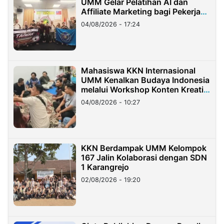
UMM Gelar Pelatihan AI dan
Affiliate Marketing bagi Pekerja
Migran Indonesia di Taiwan
04/08/2026 - 17:24
Mahasiswa KKN Internasional
UMM Kenalkan Budaya Indonesia
melalui Workshop Konten Kreatif
di Taiwan
04/08/2026 - 10:27
KKN Berdampak UMM Kelompok
167 Jalin Kolaborasi dengan SDN
1 Karangrejo
02/08/2026 - 19:20