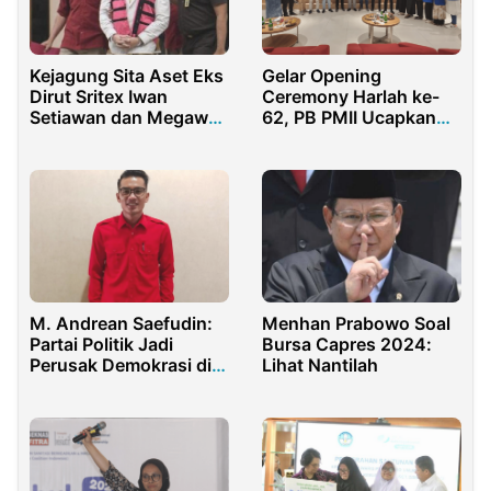
Kejagung Sita Aset Eks
Gelar Opening
Dirut Sritex Iwan
Ceremony Harlah ke-
Setiawan dan Megawati
62, PB PMII Ucapkan
Rp510 Miliar
Terimakasih Kepada
Dubes Rusia
M. Andrean Saefudin:
Menhan Prabowo Soal
Partai Politik Jadi
Bursa Capres 2024:
Perusak Demokrasi di
Lihat Nantilah
Indonesia