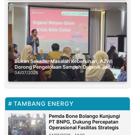
Bukan Sekadar Masalah Kebersihan, AZWI
Dorong Pengelolaan Sampah Organik Jadi
Solusi Krisis Iklim
04/07/2026
TAMBANG ENERGY
Pemda Bone Bolango Kunjungi
PT BNPG, Dukung Percepatan
Operasional Fasilitas Strategis