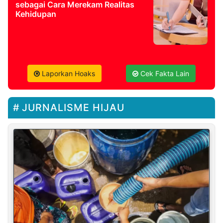
sebagai Cara Merekam Realitas
Kehidupan
Laporkan Hoaks
Cek Fakta Lain
JURNALISME HIJAU