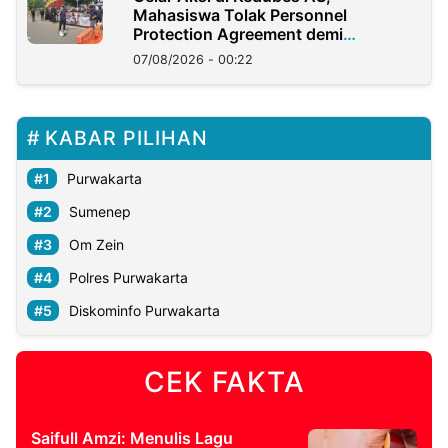
Mahasiswa Tolak Personnel
Protection Agreement demi
Kedaulatan Negara
07/08/2026 - 00:22
KABAR PILIHAN
Purwakarta
Sumenep
Om Zein
Polres Purwakarta
Diskominfo Purwakarta
CEK FAKTA
Saifull Amzi: Menulis Lagu