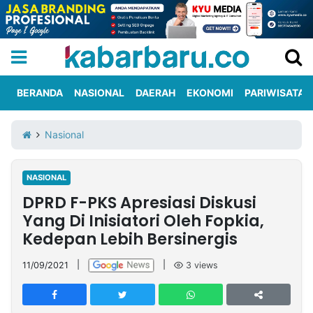
BERANDA
NASIONAL
DAERAH
EKONOMI
PARIWISATA
Informasi
KabarbaruTV
Kirim
Tentang
Nasional
Iklan
Berita
Kami
NASIONAL
Berita
DPRD F-PKS Apresiasi Diskusi
Nasional
International
Olahraga
Entertainment
Daerah
Pariwisata
Kuliner
Kolom
Yang Di Inisiatori Oleh Fopkia,
Kedepan Lebih Bersinergis
Network
11/09/2021
|
|
3
views
PT
TREETAN