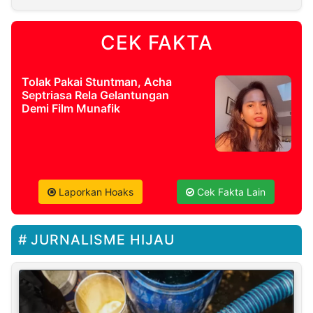
CEK FAKTA
Tolak Pakai Stuntman, Acha
Septriasa Rela Gelantungan
Demi Film Munafik
Laporkan Hoaks
Cek Fakta Lain
JURNALISME HIJAU