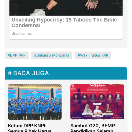
DPP PPP
Suharso Monoarfa
Wakil Ketua KPK
BACA JUGA
Ketum DPP KNPI:
Sambut G20, BEMP
Semua Pihak Harus
Pendidikan Sejarah