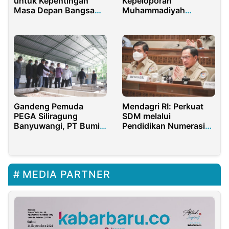
untuk Kepentingan
Kepeloporan
Masa Depan Bangsa
Muhammadiyah
Indonesia
Membangun Kesehatan
Bangsa
Gandeng Pemuda
Mendagri RI: Perkuat
PEGA Siliragung
SDM melalui
Banyuwangi, PT Bumi
Pendidikan Numerasi
Suksesindo
Sekolah Dasar
Kembangkan Budidaya
Maggot
MEDIA PARTNER