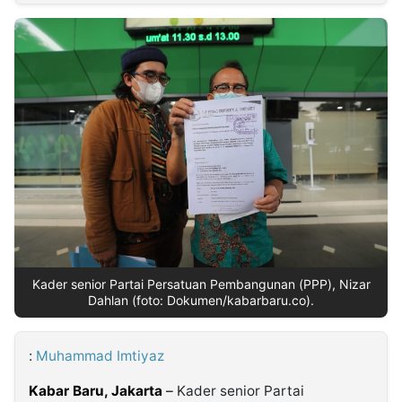
MULTIMEDIA
INDONESIA
Partner
Insight
Suara
Lens
Daily
Jalan
Idealita
Kita
Dinamikapost.com
Radar
Seedbacklink
NTB
Time
IDN
Jogja
Rakyat
News
Notice
Baru
Follow
Kabarbaru
Kader senior Partai Persatuan Pembangunan (PPP), Nizar
Dahlan (foto: Dokumen/kabarbaru.co).
:
Muhammad Imtiyaz
Kabar Baru, Jakarta
–
Kader senior Partai