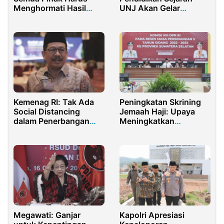
Menghormati Hasil
UNJ Akan Gelar
Pemilu 2024
Talkshow Sejarah dan
Budaya Bangsa
Kemenag RI: Tak Ada
Peningkatan Skrining
Social Distancing
Jemaah Haji: Upaya
dalam Penerbangan
Meningkatkan
Jemaah Haji
Kesehatan dan
Keselamatan Selama
Ibadah Haji
Megawati: Ganjar
Kapolri Apresiasi