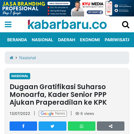
BERANDA
NASIONAL
DAERAH
EKONOMI
PARIWISATA
Informasi
KabarbaruTV
Kirim
Tentang
Nasional
Iklan
Berita
Kami
NASIONAL
Berita
Dugaan Gratifikasi Suharso
Nasional
International
Olahraga
Entertainment
Daerah
Pariwisata
Kuliner
Kolom
Monoarfa, Kader Senior PPP
Ajukan Praperadilan ke KPK
Network
13/07/2022
|
|
6
views
PT
TREETAN