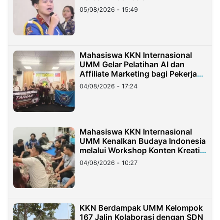
05/08/2026 - 15:49
Mahasiswa KKN Internasional
UMM Gelar Pelatihan AI dan
Affiliate Marketing bagi Pekerja
Migran Indonesia di Taiwan
04/08/2026 - 17:24
Mahasiswa KKN Internasional
UMM Kenalkan Budaya Indonesia
melalui Workshop Konten Kreatif
di Taiwan
04/08/2026 - 10:27
KKN Berdampak UMM Kelompok
167 Jalin Kolaborasi dengan SDN