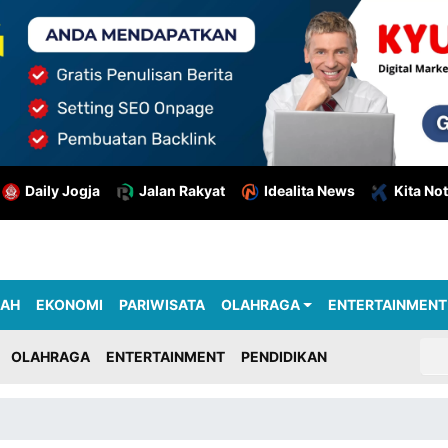
Daily Jogja
Jalan Rakyat
Idealita News
Kita Not
RAH
EKONOMI
PARIWISATA
OLAHRAGA
ENTERTAINMENT
OLAHRAGA
ENTERTAINMENT
PENDIDIKAN