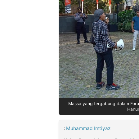
©
Kabarbaru.co
-
2026
PT.
Kabarbaru
Media
Holding
Massa yang tergabung dalam Foru
Hanum
:
Muhammad Imtiyaz