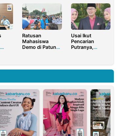
I
Dosis ke-4, DPR:
Jokowi Sebagai
elalui
Kenapa Tidak 1
Cawapres
Dosis Sekalian
Ganjar
s
Ratusan
Usai Ikut
Mahasiswa
Pencarian
Demo di Patung
Putranya,
Kuda Jakarta,
Ridwan Kamil
Serukan Pemilu
Akan Tiba di
ights
Damai!
Indonesia Besok