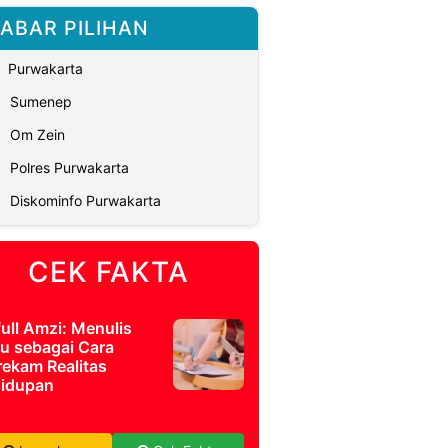
ABAR PILIHAN
Purwakarta
Sumenep
Om Zein
Polres Purwakarta
Diskominfo Purwakarta
CEK FAKTA
full Amzi: Menulis
u sebagai Cara
ekam Realitas
idupan