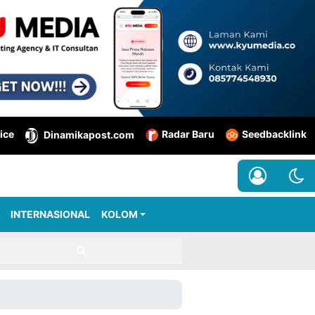
ice
Radar Baru
Seedbacklink
Dinamikapost.com
INTERNASIONAL
KOLOM