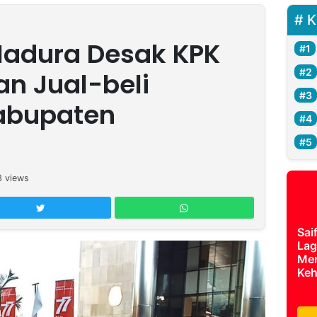
K
adura Desak KPK
an Jual-beli
Kabupaten
3
views
Sai
Lag
Mer
Keh