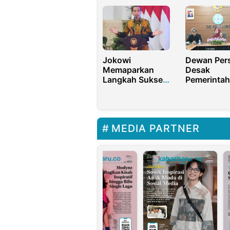
Pilek di Musim
Yayasan BS
Dingin
Maslahat M
OCA
Jokowi
Dewan Per
Memaparkan
Desak
Langkah Sukses
Pemerintah
Pemerintah
Tegas
Indonesia
Berlakukan
Tangani
Publisher R
Pandemi
di RI
MEDIA PARTNER