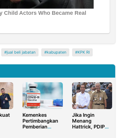
jual beli jabatan
kabupaten
KPK RI
kuat
Kemenkes
Jika Ingin
Pertimbangkan
Menang
Pemberian
Hattrick, PDIP
i
Vaksin Covid-19
Harus Tunjuk