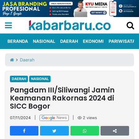
BERANDA
NASIONAL
DAERAH
EKONOMI
PARIWISATA
Informasi
KabarbaruTV
Kirim
Tentang
Daerah
Iklan
Berita
Kami
DAERAH
NASIONAL
Berita
Pangdam III/Siliwangi Jamin
Nasional
International
Olahraga
Entertainment
Daerah
Pariwisata
Kuliner
Kolom
Keamanan Rakornas 2024 di
SICC Bogor
Network
07/11/2024
|
|
2
views
PT
TREETAN