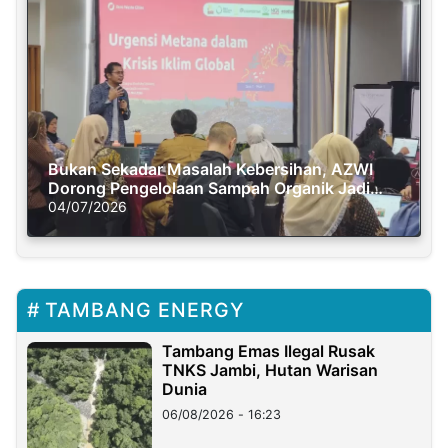
Bukan Sekadar Masalah Kebersihan, AZWI
Dorong Pengelolaan Sampah Organik Jadi
Solusi Krisis Iklim
04/07/2026
TAMBANG ENERGY
Tambang Emas Ilegal Rusak
TNKS Jambi, Hutan Warisan
Dunia
06/08/2026 - 16:23