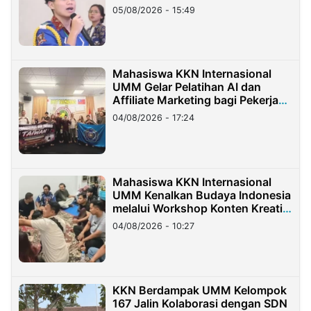
05/08/2026 - 15:49
Mahasiswa KKN Internasional
UMM Gelar Pelatihan AI dan
Affiliate Marketing bagi Pekerja
Migran Indonesia di Taiwan
04/08/2026 - 17:24
Mahasiswa KKN Internasional
UMM Kenalkan Budaya Indonesia
melalui Workshop Konten Kreatif
di Taiwan
04/08/2026 - 10:27
KKN Berdampak UMM Kelompok
167 Jalin Kolaborasi dengan SDN