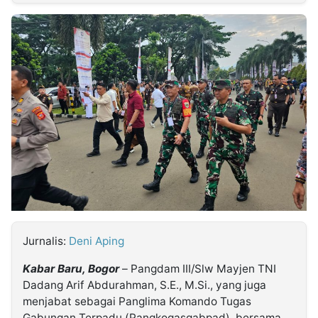
MULTIMEDIA
INDONESIA
Partner
Insight
Suara
Lens
Daily
Jalan
Idealita
Kita
Radar
Seedbacklink
NTB
Time
IDN
Jogja
Rakyat
News
Notice
Baru
Follow
Kabarbaru
Jurnalis:
Deni Aping
Kabar Baru, Bogor
– Pangdam III/Slw Mayjen TNI
Dadang Arif Abdurahman, S.E., M.Si., yang juga
menjabat sebagai Panglima Komando Tugas
Gabungan Terpadu (Pangkogasgabpad), bersama