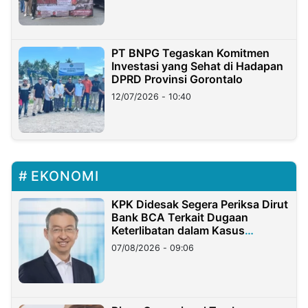
PT BNPG Tegaskan Komitmen
Investasi yang Sehat di Hadapan
DPRD Provinsi Gorontalo
12/07/2026 - 10:40
EKONOMI
KPK Didesak Segera Periksa Dirut
Bank BCA Terkait Dugaan
Keterlibatan dalam Kasus
Hilangnya Dana Nasabah Rp2,58
07/08/2026 - 09:06
Miliar