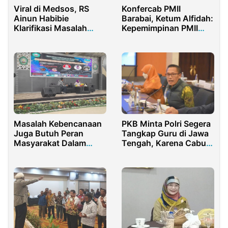
Konfercab PMII
Viral di Medsos, RS
Barabai, Ketum Alfidah:
Ainun Habibie
Kepemimpinan PMII
Klarifikasi Masalah
saat ini Membutuhkan
Kamar Rawat Inap
Pemimpin yang
Tangguh dan visioner
Masalah Kebencanaan
PKB Minta Polri Segera
Juga Butuh Peran
Tangkap Guru di Jawa
Masyarakat Dalam
Tengah, Karena Cabuli
Menjaga Lingkungan
Muridnya