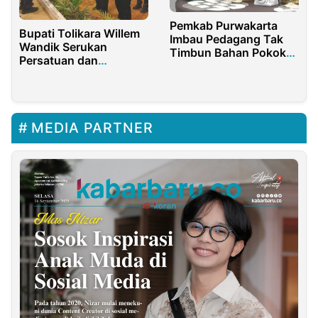
Pemkab Purwakarta
Bupati Tolikara Willem
Imbau Pedagang Tak
Wandik Serukan
Timbun Bahan Pokok
Persatuan dan
dan Jaga Stabilitas
Komitmen
Harga Jelang
Kepemimpinan untuk
Ramadhan
Papua Pegunungan
MEDIA PARTNER