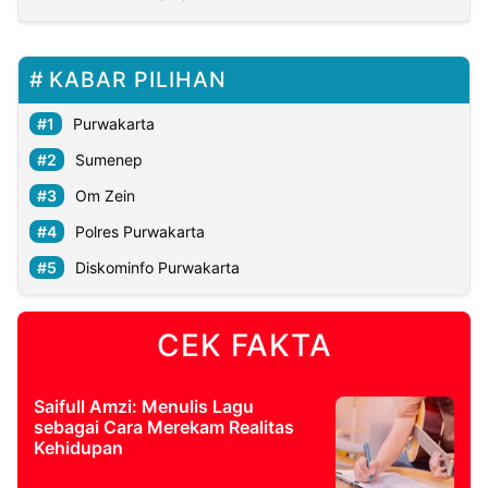
KABAR PILIHAN
Purwakarta
Sumenep
Om Zein
Polres Purwakarta
Diskominfo Purwakarta
CEK FAKTA
Saifull Amzi: Menulis Lagu
sebagai Cara Merekam Realitas
Kehidupan