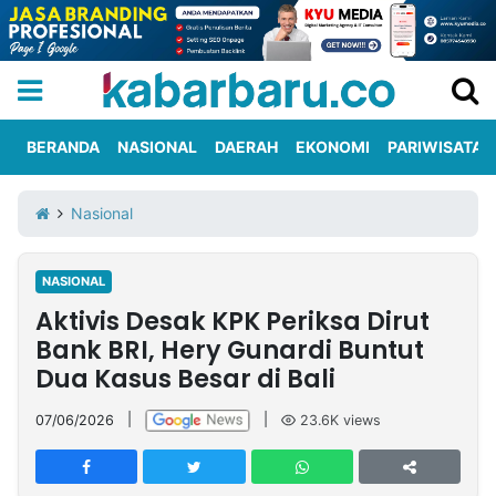
BERANDA
NASIONAL
DAERAH
EKONOMI
PARIWISATA
Informasi
KabarbaruTV
Kirim
Tentang
Nasional
Iklan
Berita
Kami
NASIONAL
Berita
Aktivis Desak KPK Periksa Dirut
Nasional
International
Olahraga
Entertainment
Daerah
Pariwisata
Kuliner
Kolom
Bank BRI, Hery Gunardi Buntut
Dua Kasus Besar di Bali
Network
07/06/2026
|
|
23.6K
views
PT
TREETAN