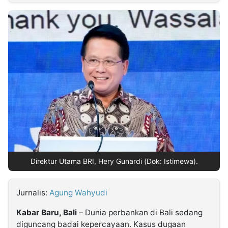
MULTIMEDIA
INDONESIA
Partner
Insight
Suara
Lens
Daily
Jalan
Idealita
Kita
Radar
Seedbacklink
NTB
Time
IDN
Jogja
Rakyat
News
Notice
Baru
Follow
Kabarbaru
Direktur Utama BRI, Hery Gunardi (Dok: Istimewa).
Jurnalis:
Agung Wahyudi
Kabar Baru, Bali
– Dunia perbankan di Bali sedang
diguncang badai kepercayaan. Kasus dugaan