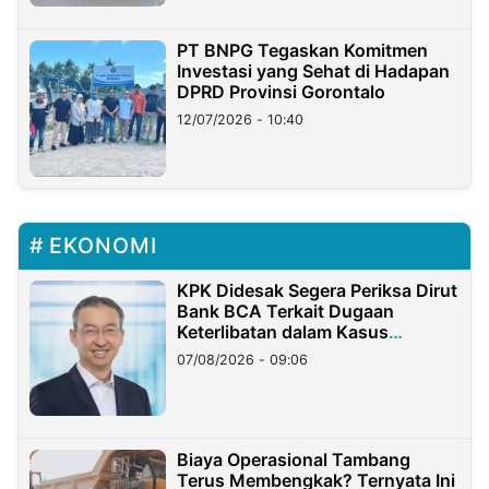
PT BNPG Tegaskan Komitmen
Investasi yang Sehat di Hadapan
DPRD Provinsi Gorontalo
12/07/2026 - 10:40
EKONOMI
KPK Didesak Segera Periksa Dirut
Bank BCA Terkait Dugaan
Keterlibatan dalam Kasus
Hilangnya Dana Nasabah Rp2,58
07/08/2026 - 09:06
Miliar
Biaya Operasional Tambang
Terus Membengkak? Ternyata Ini