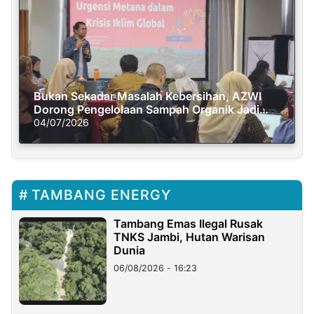
Bukan Sekadar Masalah Kebersihan, AZWI
Dorong Pengelolaan Sampah Organik Jadi
Solusi Krisis Iklim
04/07/2026
TAMBANG ENERGY
Tambang Emas Ilegal Rusak
TNKS Jambi, Hutan Warisan
Dunia
06/08/2026 - 16:23