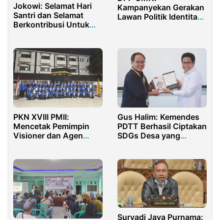
Jokowi: Selamat Hari
Kampanyekan Gerakan
Santri dan Selamat
Lawan Politik Identitas
Berkontribusi Untuk
di Indonesia
Negeri
PKN XVIII PMII:
Gus Halim: Kemendes
Mencetak Pemimpin
PDTT Berhasil Ciptakan
Visioner dan Agen
SDGs Desa yang
Perubahan
Menyajikan Data Riil di
Desa
Suryadi Jaya Purnama: