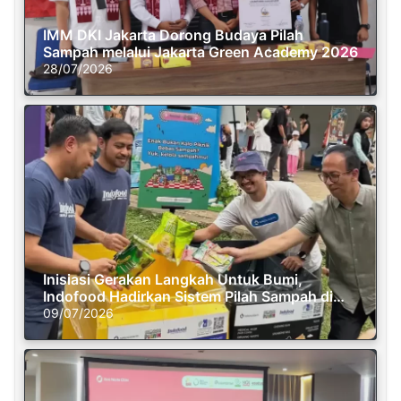
IMM DKI Jakarta Dorong Budaya Pilah
Sampah melalui Jakarta Green Academy 2026
28/07/2026
Inisiasi Gerakan Langkah Untuk Bumi,
Indofood Hadirkan Sistem Pilah Sampah di
Semasa Piknik
09/07/2026