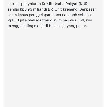
korupsi penyaluran Kredit Usaha Rakyat (KUR)
senilai Rp8,93 miliar di BRI Unit Kreneng, Denpasar,
©
serta kasus penggelapan dana nasabah sebesar
Kabarbaru.co
-
Rp863 juta oleh mantan oknum pegawai BRI, kini
2026
menggelinding menjadi bola salju yang panas.
PT.
Kabarbaru
Media
Holding