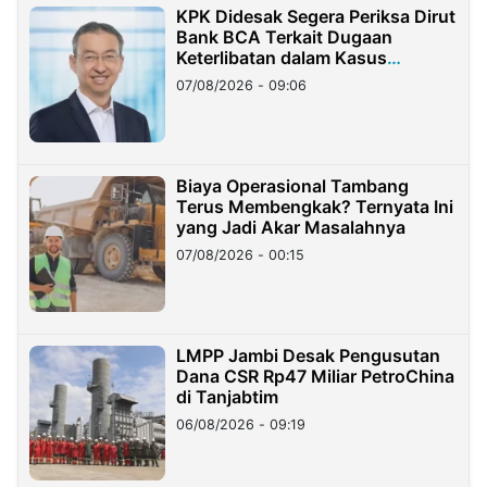
KPK Didesak Segera Periksa Dirut
Bank BCA Terkait Dugaan
Keterlibatan dalam Kasus
Hilangnya Dana Nasabah Rp2,58
07/08/2026 - 09:06
Miliar
Biaya Operasional Tambang
Terus Membengkak? Ternyata Ini
yang Jadi Akar Masalahnya
07/08/2026 - 00:15
LMPP Jambi Desak Pengusutan
Dana CSR Rp47 Miliar PetroChina
di Tanjabtim
06/08/2026 - 09:19