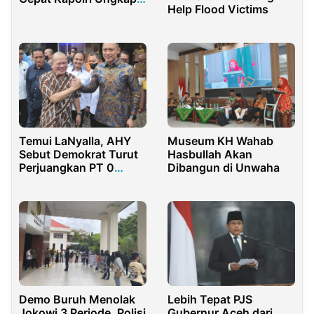
Help Flood Victims
Kasus Penculikan
Malika
Temui LaNyalla, AHY
Museum KH Wahab
Sebut Demokrat Turut
Hasbullah Akan
Perjuangkan PT 0
Dibangun di Unwaha
Persen
Demo Buruh Menolak
Lebih Tepat PJS
Jokowi 3 Periode, Polisi
Gubernur Aceh dari