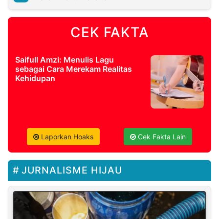
CEK FAKTA
Saifull Amzi: Menulis Lagu
sebagai Cara Merekam Realitas
Kehidupan
Laporkan Hoaks
Cek Fakta Lain
JURNALISME HIJAU