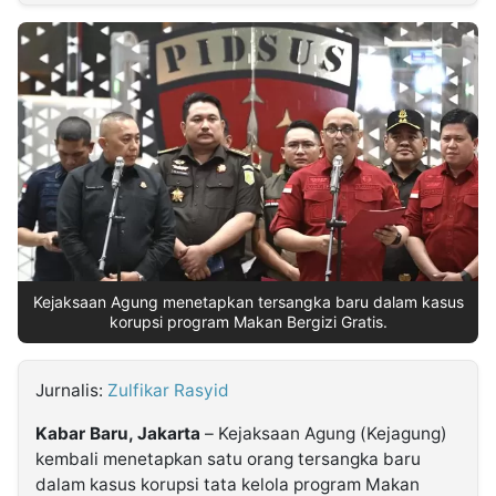
MULTIMEDIA
INDONESIA
Partner
Insight
Suara
Lens
Daily
Jalan
Idealita
Kita
Dinamikapost.com
Radar
Seedbacklink
NTB
Time
IDN
Jogja
Rakyat
News
Notice
Baru
Follow
Kabarbaru
Kejaksaan Agung menetapkan tersangka baru dalam kasus
korupsi program Makan Bergizi Gratis.
Jurnalis:
Zulfikar Rasyid
Kabar Baru, Jakarta
– Kejaksaan Agung (Kejagung)
kembali menetapkan satu orang tersangka baru
dalam kasus korupsi tata kelola program Makan