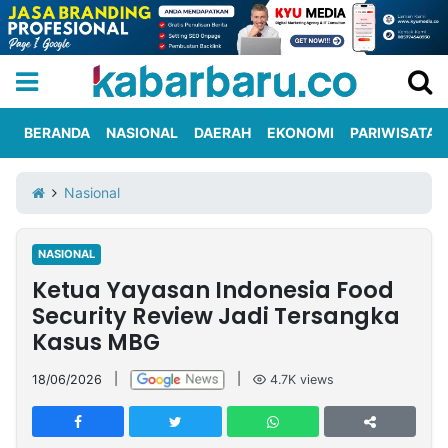
BERANDA
NASIONAL
DAERAH
EKONOMI
PARIWISATA
Informasi
KabarbaruTV
Kirim
Tentang
Nasional
Iklan
Berita
Kami
NASIONAL
Berita
Ketua Yayasan Indonesia Food
Nasional
International
Olahraga
Entertainment
Daerah
Pariwisata
Kuliner
Kolom
Security Review Jadi Tersangka
Kasus MBG
Network
18/06/2026
|
|
4.7K
views
PT
TREETAN