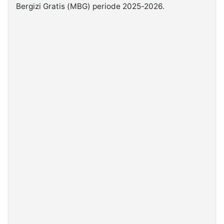
Bergizi Gratis (MBG) periode 2025-2026.
©
Kabarbaru.co
-
2026
PT.
Kabarbaru
Media
Holding