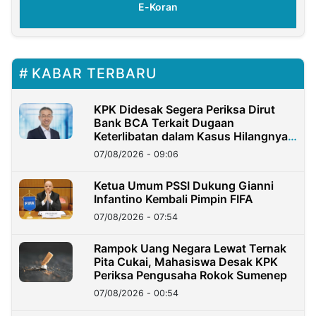
E-Koran
KABAR TERBARU
KPK Didesak Segera Periksa Dirut
Bank BCA Terkait Dugaan
Keterlibatan dalam Kasus Hilangnya
Dana Nasabah Rp2,58 Miliar
07/08/2026 - 09:06
Ketua Umum PSSI Dukung Gianni
Infantino Kembali Pimpin FIFA
07/08/2026 - 07:54
Rampok Uang Negara Lewat Ternak
Pita Cukai, Mahasiswa Desak KPK
Periksa Pengusaha Rokok Sumenep
07/08/2026 - 00:54