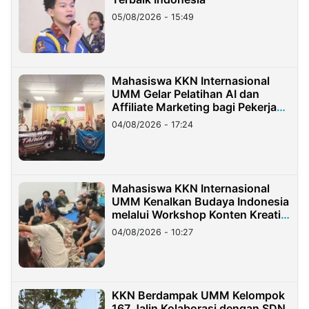
05/08/2026 - 15:49
Mahasiswa KKN Internasional
UMM Gelar Pelatihan AI dan
Affiliate Marketing bagi Pekerja
Migran Indonesia di Taiwan
04/08/2026 - 17:24
Mahasiswa KKN Internasional
UMM Kenalkan Budaya Indonesia
melalui Workshop Konten Kreatif
di Taiwan
04/08/2026 - 10:27
KKN Berdampak UMM Kelompok
167 Jalin Kolaborasi dengan SDN