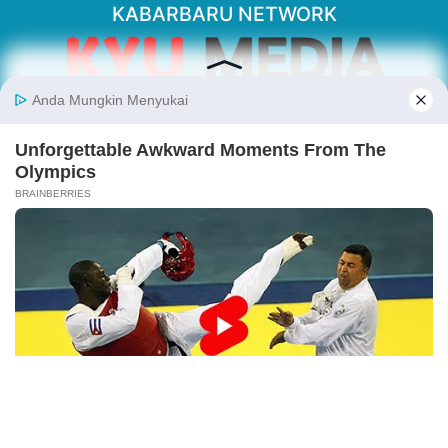
KABARBARU NETWORK
About Our Kabarbaru.co
Kabarbaru.co menyajikan berita aktual dan
inspiratif dari sudut pandang berbaik sangka
serta terverifikasi dari sumber yang tepat.
Follow Kabarbaru
Kabarbaru.co
Copyright © 2026. All rights reserved