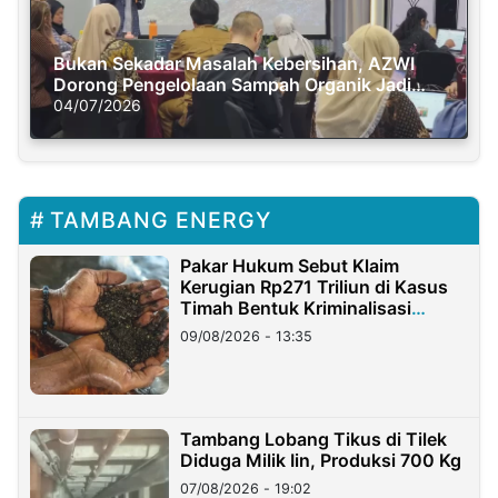
Bukan Sekadar Masalah Kebersihan, AZWI
Dorong Pengelolaan Sampah Organik Jadi
Solusi Krisis Iklim
04/07/2026
TAMBANG ENERGY
Pakar Hukum Sebut Klaim
Kerugian Rp271 Triliun di Kasus
Timah Bentuk Kriminalisasi
Terhadap Usaha
09/08/2026 - 13:35
Tambang Lobang Tikus di Tilek
Diduga Milik Iin, Produksi 700 Kg
07/08/2026 - 19:02