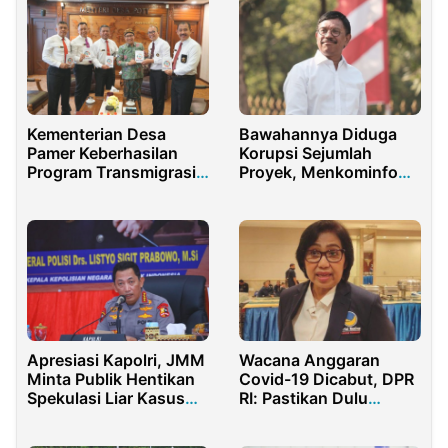
Bawahannya Diduga
Kementerian Desa
Korupsi Sejumlah
Pamer Keberhasilan
Proyek, Menkominfo
Program Transmigrasi
Akan Diperiksa
ke Lemhannas
Kejagung RI
Apresiasi Kapolri, JMM
Wacana Anggaran
Minta Publik Hentikan
Covid-19 Dicabut, DPR
Spekulasi Liar Kasus
RI: Pastikan Dulu
Brigadir J
Regulasinya!