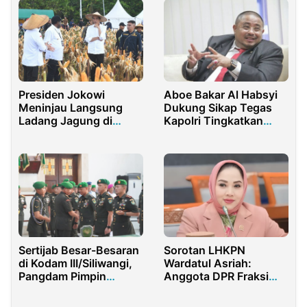
Aboe Bakar Al Habsyi
Presiden Jokowi
Dukung Sikap Tegas
Meninjau Langsung
Kapolri Tingkatkan
Ladang Jagung di
Kedisiplinan di
kawasan Food Estate di
Jajarannya
Desa Wambes
Sorotan LHKPN
Sertijab Besar-Besaran
Wardatul Asriah:
di Kodam III/Siliwangi,
Anggota DPR Fraksi
Pangdam Pimpin
Gerindra dan Istri
Langsung!
Mendiang