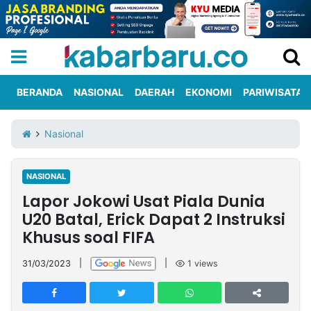
BERANDA
NASIONAL
DAERAH
EKONOMI
PARIWISATA
Informasi
KabarbaruTV
Kirim
Tentang
Nasional
Iklan
Berita
Kami
NASIONAL
Berita
Lapor Jokowi Usat Piala Dunia
Nasional
International
Olahraga
Entertainment
Daerah
Pariwisata
Kuliner
Kolom
U20 Batal, Erick Dapat 2 Instruksi
Khusus soal FIFA
Network
31/03/2023
|
|
1
views
PT
TREETAN