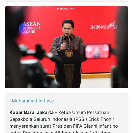
MULTIMEDIA
INDONESIA
Partner
Insight
Suara
Lens
Daily
Jalan
Idealita
Kita
Dinamikapost.com
Radar
Seedbacklink
NTB
Time
IDN
Jogja
Rakyat
News
Notice
Baru
Follow
Kabarbaru
:
Muhammad Imtiyaz
Kabar Baru, Jakarta
– Ketua Umum Persatuan
Sepakbola Seluruh Indonesia (PSSI) Erick Thohir
menyerahkan surat Presiden FIFA Gianni Infantino
untuk Presiden Joko Widodo (Jokowi) di Istana