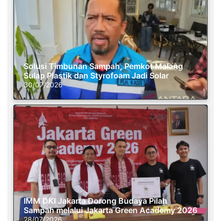
Solusi Timbunan Sampah, Pemkot Malang
Sulap Plastik dan Styrofoam Jadi Solar
30/07/2026
IMM DKI Jakarta Dorong Budaya Pilah
Sampah melalui Jakarta Green Academy 2026
28/07/2026