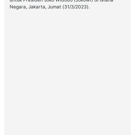
Negara, Jakarta, Jumat (31/3/2023).
©
Kabarbaru.co
-
2026
PT.
Kabarbaru
Media
Holding