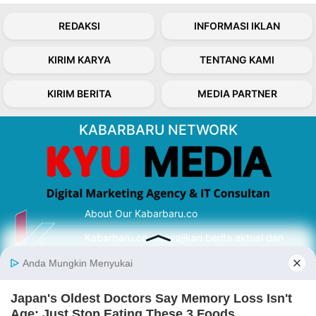
REDAKSI
INFORMASI IKLAN
KIRIM KARYA
TENTANG KAMI
KIRIM BERITA
MEDIA PARTNER
KABARBARU NETWORK
About Our Kabarbaru.co
Kabarbaru.co menyajikan berita aktual dan
inspiratif dari sudut pandang berbaik sangka
serta terverifikasi dari sumber yang tepat.
Follow Kabarbaru