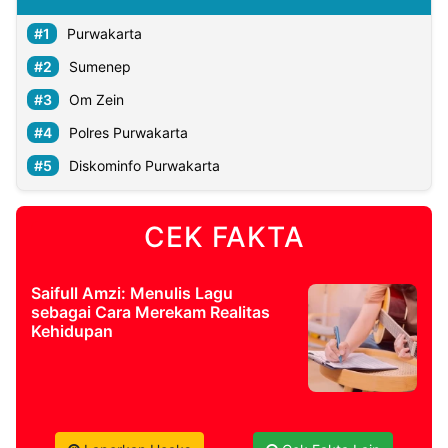
Purwakarta
Sumenep
Om Zein
Polres Purwakarta
Diskominfo Purwakarta
CEK FAKTA
Saifull Amzi: Menulis Lagu
sebagai Cara Merekam Realitas
Kehidupan