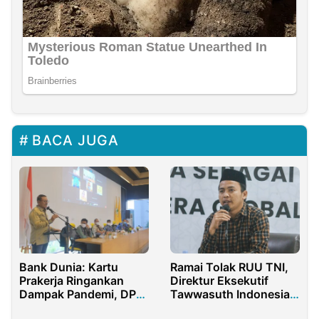
BACA JUGA
Ramai Tolak RUU TNI,
Bank Dunia: Kartu
Direktur Eksekutif
Prakerja Ringankan
Tawwasuth Indonesia
Dampak Pandemi, DPR
Wahyu Al Fajri : Terlalu
Beri Apresiasi