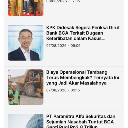
08/08/2026 - 17:35
KPK Didesak Segera Periksa Dirut
Bank BCA Terkait Dugaan
Keterlibatan dalam Kasus
Hilangnya Dana Nasabah Rp2,58
07/08/2026 - 09:06
Miliar
Biaya Operasional Tambang
Terus Membengkak? Ternyata Ini
yang Jadi Akar Masalahnya
07/08/2026 - 00:15
PT Paramitra Alfa Sekuritas dan
Sejumlah Nasabah Tuntut BCA
Ganti Rugi Rp2,8 Triliun