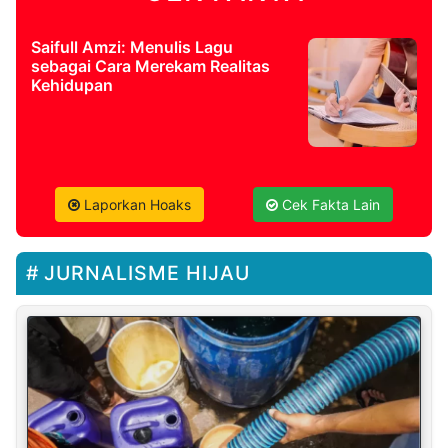
Saifull Amzi: Menulis Lagu
sebagai Cara Merekam Realitas
Kehidupan
Laporkan Hoaks
Cek Fakta Lain
JURNALISME HIJAU