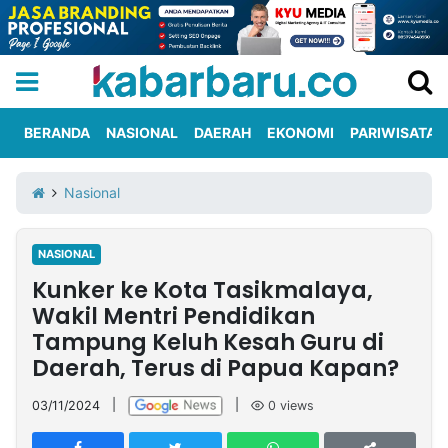
BERANDA
NASIONAL
DAERAH
EKONOMI
PARIWISATA
Informasi
KabarbaruTV
Kirim
Tentang
Nasional
Iklan
Berita
Kami
NASIONAL
Berita
Kunker ke Kota Tasikmalaya,
Nasional
International
Olahraga
Entertainment
Daerah
Pariwisata
Kuliner
Kolom
Wakil Mentri Pendidikan
Tampung Keluh Kesah Guru di
Daerah, Terus di Papua Kapan?
Network
03/11/2024
|
|
0
views
PT
TREETAN