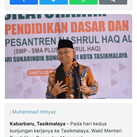
MULTIMEDIA
INDONESIA
Partner
Insight
Suara
Lens
Daily
Jalan
Idealita
Kita
Dinamikapost.com
Radar
Seedbacklink
NTB
Time
IDN
Jogja
Rakyat
News
Notice
Baru
Follow
Kabarbaru
:
Muhammad Imtiyaz
Kabarbaru, Tasikmalaya
– Pada hari kedua
kunjungan kerjanya ke Tasikmalaya, Wakil Menteri