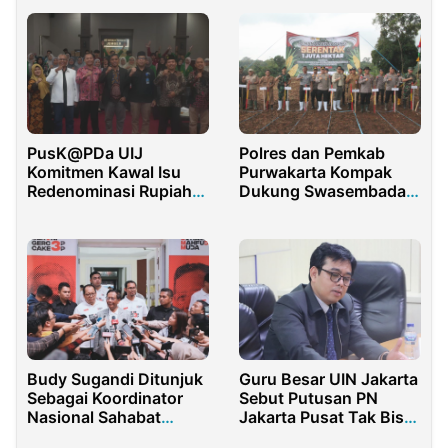
berlebihan
PusK@PDa UIJ
Polres dan Pemkab
Komitmen Kawal Isu
Purwakarta Kompak
Redenominasi Rupiah
Dukung Swasembada
melalui Edukasi
Jagung Nasional
Masyarakat
Budy Sugandi Ditunjuk
Guru Besar UIN Jakarta
Sebagai Koordinator
Sebut Putusan PN
Nasional Sahabat
Jakarta Pusat Tak Bisa
Mahfud Muda
Dieksekusi