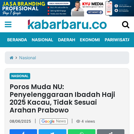
BERANDA
NASIONAL
DAERAH
EKONOMI
PARIWISATA
Informasi
KabarbaruTV
Kirim
Tentang
Nasional
Iklan
Berita
Kami
NASIONAL
Berita
Poros Muda NU:
Nasional
International
Olahraga
Entertainment
Daerah
Pariwisata
Kuliner
Kolom
Penyelenggaraan Ibadah Haji
2025 Kacau, Tidak Sesuai
Arahan Prabowo
Network
08/06/2025
|
|
4
views
PT
TREETAN