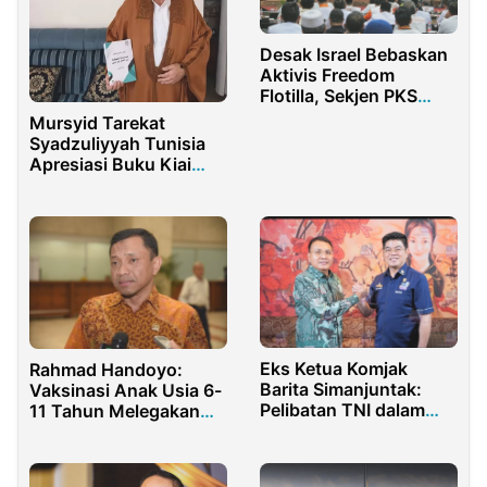
Desak Israel Bebaskan
Aktivis Freedom
Flotilla, Sekjen PKS
Sentil Dunia
Mursyid Tarekat
Internasional
Syadzuliyyah Tunisia
Apresiasi Buku Kiai
Pesantren Indonesia
Eks Ketua Komjak
Rahmad Handoyo:
Barita Simanjuntak:
Vaksinasi Anak Usia 6-
Pelibatan TNI dalam
11 Tahun Melegakan
Pengamanan Jaksa
Hati
Miliki Dasar
Konstitusional