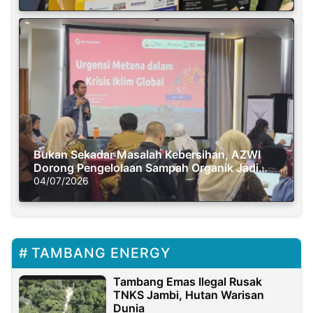
Bukan Sekadar Masalah Kebersihan, AZWI
Dorong Pengelolaan Sampah Organik Jadi
Solusi Krisis Iklim
04/07/2026
TAMBANG ENERGY
Tambang Emas Ilegal Rusak
TNKS Jambi, Hutan Warisan
Dunia