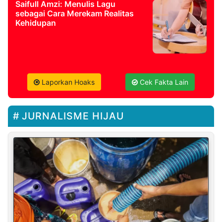
Saifull Amzi: Menulis Lagu
sebagai Cara Merekam Realitas
Kehidupan
Laporkan Hoaks
Cek Fakta Lain
JURNALISME HIJAU