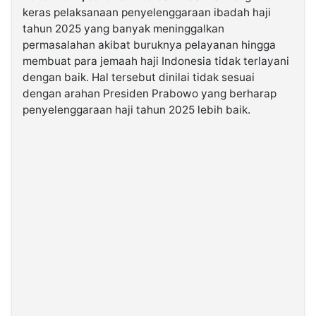
keras pelaksanaan penyelenggaraan ibadah haji
tahun 2025 yang banyak meninggalkan
©
permasalahan akibat buruknya pelayanan hingga
Kabarbaru.co
-
membuat para jemaah haji Indonesia tidak terlayani
2026
dengan baik. Hal tersebut dinilai tidak sesuai
dengan arahan Presiden Prabowo yang berharap
PT.
penyelenggaraan haji tahun 2025 lebih baik.
Kabarbaru
Media
Holding