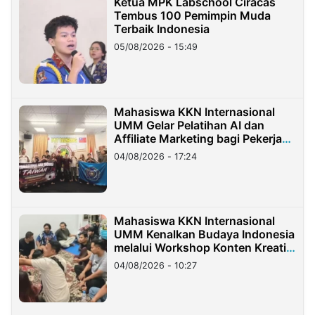
Ketua MPK Labschool Ciracas
Tembus 100 Pemimpin Muda
Terbaik Indonesia
05/08/2026 - 15:49
Mahasiswa KKN Internasional
UMM Gelar Pelatihan AI dan
Affiliate Marketing bagi Pekerja
Migran Indonesia di Taiwan
04/08/2026 - 17:24
Mahasiswa KKN Internasional
UMM Kenalkan Budaya Indonesia
melalui Workshop Konten Kreatif
di Taiwan
04/08/2026 - 10:27