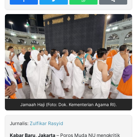
MULTIMEDIA
INDONESIA
Partner
Insight
Suara
Lens
Daily
Jalan
Idealita
Kita
Radar
Seedbacklink
NTB
Time
IDN
Jogja
Rakyat
News
Notice
Baru
Follow
Kabarbaru
Jamaah Haji (Foto: Dok. Kementerian Agama RI).
Jurnalis:
Zulfikar Rasyid
Kabar Baru, Jakarta
– Poros Muda NU mengkritik