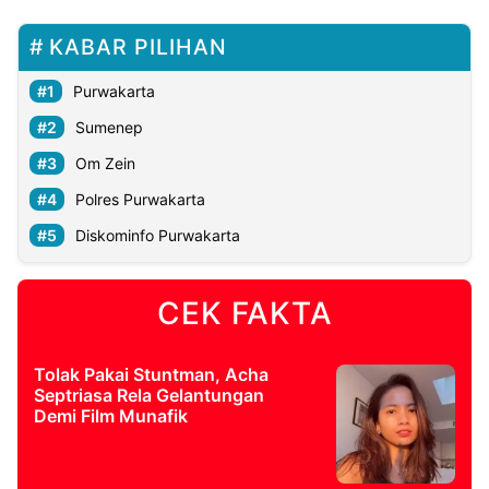
KABAR PILIHAN
Purwakarta
Sumenep
Om Zein
Polres Purwakarta
Diskominfo Purwakarta
CEK FAKTA
Tolak Pakai Stuntman, Acha
Septriasa Rela Gelantungan
Demi Film Munafik