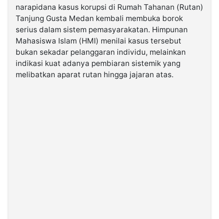
narapidana kasus korupsi di Rumah Tahanan (Rutan)
Tanjung Gusta Medan kembali membuka borok
©
serius dalam sistem pemasyarakatan. Himpunan
Kabarbaru.co
-
Mahasiswa Islam (HMI) menilai kasus tersebut
2026
bukan sekadar pelanggaran individu, melainkan
indikasi kuat adanya pembiaran sistemik yang
PT.
melibatkan aparat rutan hingga jajaran atas.
Kabarbaru
Media
Holding