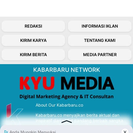
REDAKSI
INFORMASI IKLAN
KIRIM KARYA
TENTANG KAMI
KIRIM BERITA
MEDIA PARTNER
KABARBARU NETWORK
About Our Kabarbaru.co
Kabarbaru.co menyajikan berita aktual dan
inspiratif dari sudut pandang berbaik sangka
serta terverifikasi dari sumber yang tepat.