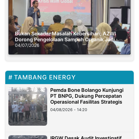
Bukan Sekadar Masalah Kebersihan, AZWI
Dorong Pengelolaan Sampah Organik Jadi
Solusi Krisis Iklim
04/07/2026
TAMBANG ENERGY
Pemda Bone Bolango Kunjungi
PT BNPG, Dukung Percepatan
Operasional Fasilitas Strategis
04/08/2026 - 14:20
IRGW Desak Audit Investigatif