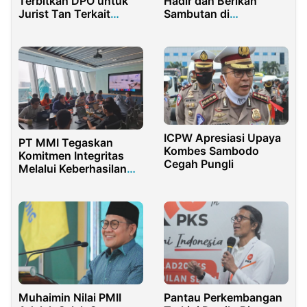
Terbitkan DPO untuk
Hadir dan Berikan
Jurist Tan Terkait
Sambutan di
Korupsi Chromebook
Konferensi Pemuda
Rp1,98 Triliun
Asia-Afrika
ICPW Apresiasi Upaya
PT MMI Tegaskan
Kombes Sambodo
Komitmen Integritas
Cegah Pungli
Melalui Keberhasilan
Re-sertifikasi SMAP ISO
37001
Muhaimin Nilai PMII
Pantau Perkembangan