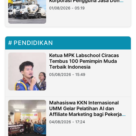
Korporasi Pengguna Jasa Don
Ritto
01/08/2026 - 05:19
PENDIDIKAN
Ketua MPK Labschool Ciracas
Tembus 100 Pemimpin Muda
Terbaik Indonesia
05/08/2026 - 15:49
Mahasiswa KKN Internasional
UMM Gelar Pelatihan AI dan
Affiliate Marketing bagi Pekerja
Migran Indonesia di Taiwan
04/08/2026 - 17:24