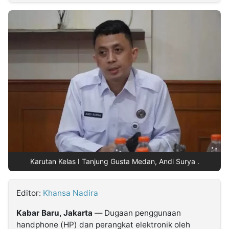
MULTIMEDIA
INDONESIA
Partner
Insight
Suara
Lens
Daily
Jalan
Idealita
Kita
Dinamikapost.com
Radar
Seedbacklink
NTB
Time
IDN
Jogja
Rakyat
News
Notice
Baru
Follow
Kabarbaru
Karutan Kelas I Tanjung Gusta Medan, Andi Surya .
Editor:
Khansa Nadira
Kabar Baru, Jakarta
— Dugaan penggunaan
handphone (HP) dan perangkat elektronik oleh