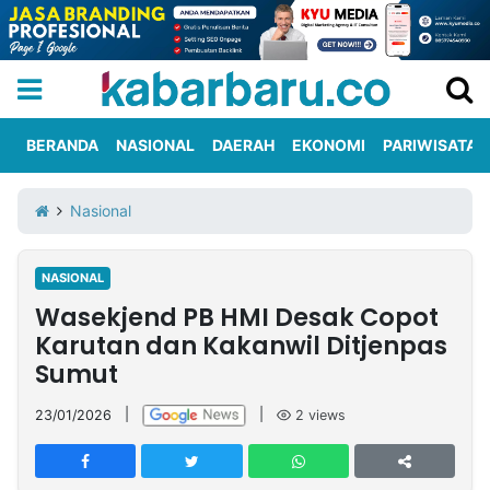
BERANDA
NASIONAL
DAERAH
EKONOMI
PARIWISATA
Informasi
KabarbaruTV
Kirim
Tentang
Nasional
Iklan
Berita
Kami
NASIONAL
Berita
Wasekjend PB HMI Desak Copot
Nasional
International
Olahraga
Entertainment
Daerah
Pariwisata
Kuliner
Kolom
Karutan dan Kakanwil Ditjenpas
Sumut
Network
23/01/2026
|
|
2
views
PT
TREETAN