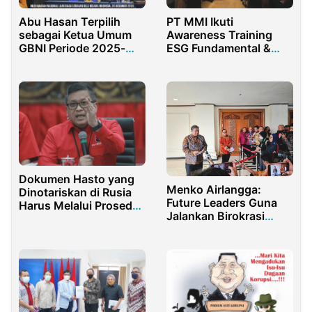
Abu Hasan Terpilih
PT MMI Ikuti
sebagai Ketua Umum
Awareness Training
GBNI Periode 2025-
ESG Fundamental &
2028
Implementation,
Langkah Implementasi
Bisnis Berkelanjutan
Dokumen Hasto yang
Menko Airlangga:
Dinotariskan di Rusia
Future Leaders Guna
Harus Melalui Prosedur
Jalankan Birokrasi
Diplomatik
Kelas Dunia