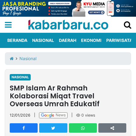
BERANDA
NASIONAL
DAERAH
EKONOMI
PARIWISATA
Informasi
KabarbaruTV
Kirim
Tentang
Nasional
Iklan
Berita
Kami
NASIONAL
Berita
SMP Islam Ar Rahmah
Nasional
International
Olahraga
Entertainment
Daerah
Pariwisata
Kuliner
Kolom
Kolaborasi Miqat Travel
Overseas Umrah Edukatif
Network
12/01/2026
|
|
0
views
PT
TREETAN