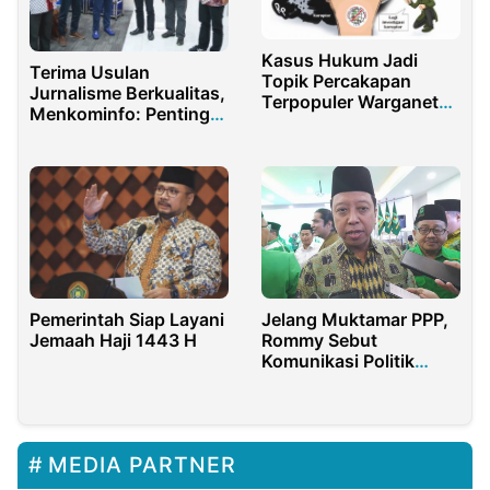
Kasus Hukum Jadi
Terima Usulan
Topik Percakapan
Jurnalisme Berkualitas,
Terpopuler Warganet
Menkominfo: Penting
Sepanjang 2022
Jaga Koeksistensi
Media
Pemerintah Siap Layani
Jelang Muktamar PPP,
Jemaah Haji 1443 H
Rommy Sebut
Komunikasi Politik
Calon Ketum Sudah
Bergerak
MEDIA PARTNER