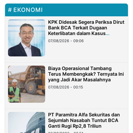
EKONOMI
KPK Didesak Segera Periksa Dirut
Bank BCA Terkait Dugaan
Keterlibatan dalam Kasus
Hilangnya Dana Nasabah Rp2,58
07/08/2026 - 09:06
Miliar
Biaya Operasional Tambang
Terus Membengkak? Ternyata Ini
yang Jadi Akar Masalahnya
07/08/2026 - 00:15
PT Paramitra Alfa Sekuritas dan
Sejumlah Nasabah Tuntut BCA
Ganti Rugi Rp2,8 Triliun