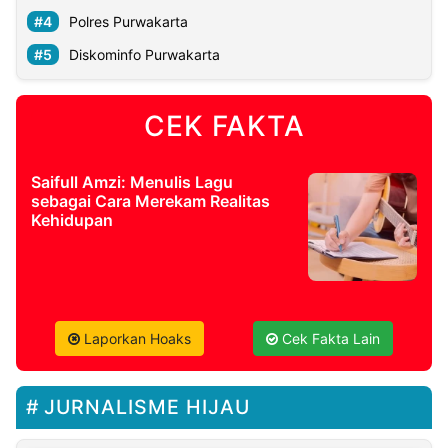
Polres Purwakarta
Diskominfo Purwakarta
CEK FAKTA
Saifull Amzi: Menulis Lagu
sebagai Cara Merekam Realitas
Kehidupan
Laporkan Hoaks
Cek Fakta Lain
JURNALISME HIJAU