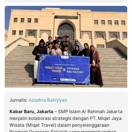
MULTIMEDIA
INDONESIA
Partner
Insight
Suara
Lens
Daily
Jalan
Idealita
Kita
Radar
Seedbacklink
NTB
Time
IDN
Jogja
Rakyat
News
Notice
Baru
Follow
Kabarbaru
Jurnalis:
Azzahra Bahiyyah
Kabar Baru, Jakarta
– SMP Islam Ar Rahmah Jakarta
menjalin kolaborasi strategis dengan PT. Miqat Jaya
Wisata (Miqat Travel) dalam penyelenggaraan
Program Overseas Sekolah yang menggabungkan