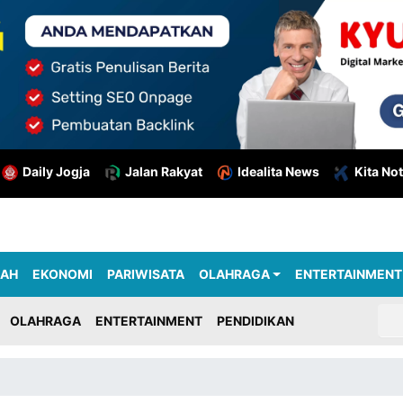
Daily Jogja
Jalan Rakyat
Idealita News
Kita Not
RAH
EKONOMI
PARIWISATA
OLAHRAGA
ENTERTAINMENT
OLAHRAGA
ENTERTAINMENT
PENDIDIKAN