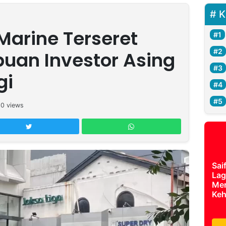
K
Marine Terseret
uan Investor Asing
gi
50
views
Sai
Lag
Mer
Keh