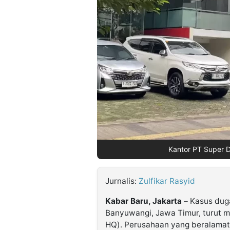
©
Kabarbaru.co
-
2026
PT.
Kabarbaru
Media
Holding
Kantor PT Super D
Jurnalis:
Zulfikar Rasyid
Kabar Baru, Jakarta
– Kasus duga
Banyuwangi, Jawa Timur, turut 
HQ). Perusahaan yang beralamat d