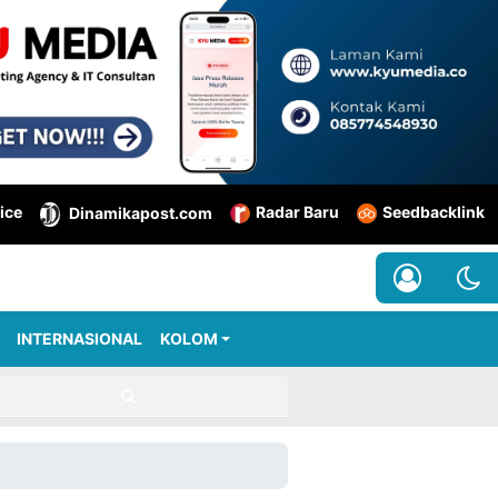
ice
Radar Baru
Seedbacklink
Dinamikapost.com
INTERNASIONAL
KOLOM