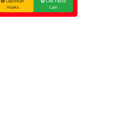
Laporkan
Cek Fakta
Hoaks
Lain