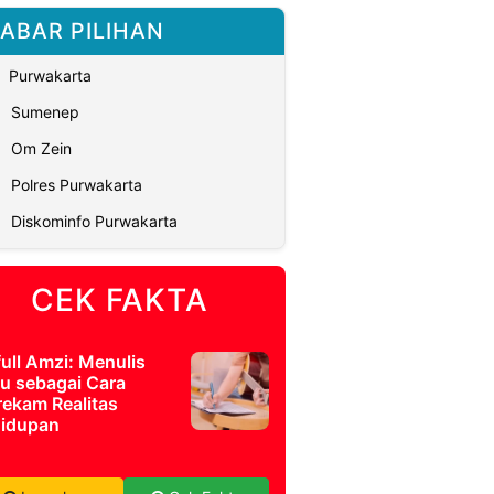
ABAR PILIHAN
Purwakarta
Sumenep
Om Zein
Polres Purwakarta
Diskominfo Purwakarta
CEK FAKTA
full Amzi: Menulis
u sebagai Cara
ekam Realitas
idupan