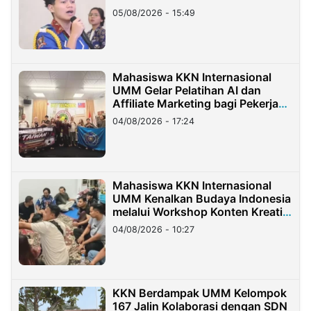
05/08/2026 - 15:49
Mahasiswa KKN Internasional
UMM Gelar Pelatihan AI dan
Affiliate Marketing bagi Pekerja
Migran Indonesia di Taiwan
04/08/2026 - 17:24
Mahasiswa KKN Internasional
UMM Kenalkan Budaya Indonesia
melalui Workshop Konten Kreatif
di Taiwan
04/08/2026 - 10:27
KKN Berdampak UMM Kelompok
167 Jalin Kolaborasi dengan SDN