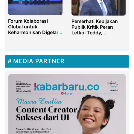
Forum Kolaborasi
Pemerhati Kebijakan
Global untuk
Publik Kritik Peran
Keharmonisan Digelar
Letkol Teddy,
di Bali, Usung
Komunikasi Menteri ke
Kerukunan Umat
Prabowo Subianto
Beragama
Terganggu
MEDIA PARTNER