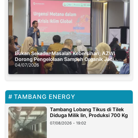
Bukan Sekadar Masalah Kebersihan, AZWI
Dorong Pengelolaan Sampah Organik Jadi
Solusi Krisis Iklim
04/07/2026
TAMBANG ENERGY
Tambang Lobang Tikus di Tilek
Diduga Milik Iin, Produksi 700 Kg
07/08/2026 - 19:02