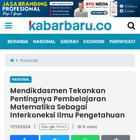
BERANDA
NASIONAL
DAERAH
EKONOMI
PARIWISATA
Informasi
KabarbaruTV
Kirim
Tentang
Nasional
Iklan
Berita
Kami
NASIONAL
Berita
Mendikdasmen Tekankan
Nasional
International
Olahraga
Entertainment
Daerah
Pariwisata
Kuliner
Kolom
Pentingnya Pembelajaran
Matematika Sebagai
Interkoneksi Ilmu Pengetahuan
Network
17/11/2024
|
|
8
views
PT
TREETAN