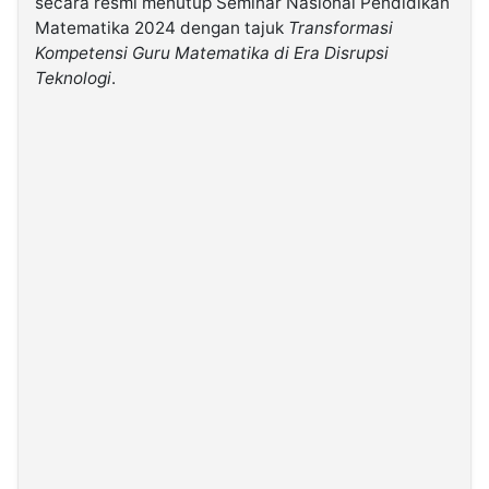
secara resmi menutup Seminar Nasional Pendidikan
Matematika 2024 dengan tajuk
Transformasi
Kompetensi Guru Matematika di Era Disrupsi
©
Kabarbaru.co
Teknologi
.
-
2026
PT.
Kabarbaru
Media
Holding