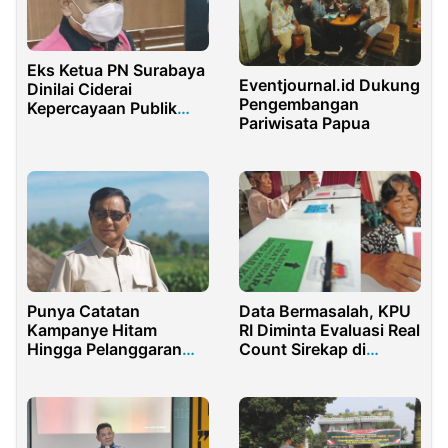
Eks Ketua PN Surabaya
Eventjournal.id Dukung
Dinilai Ciderai
Pengembangan
Kepercayaan Publik
Pariwisata Papua
dalam Kasus Suap
Punya Catatan
Data Bermasalah, KPU
Kampanye Hitam
RI Diminta Evaluasi Real
Hingga Pelanggaran
Count Sirekap di
HAM, Prabowo Tak Tau
Website
Malu