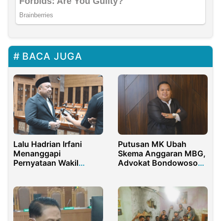
BACA JUGA
Lalu Hadrian Irfani
Putusan MK Ubah
Menanggapi
Skema Anggaran MBG,
Pernyataan Wakil
Advokat Bondowoso
Presiden terkait
Jadi Perhatian Nasional
Penghapusan Sistem
Zonasi