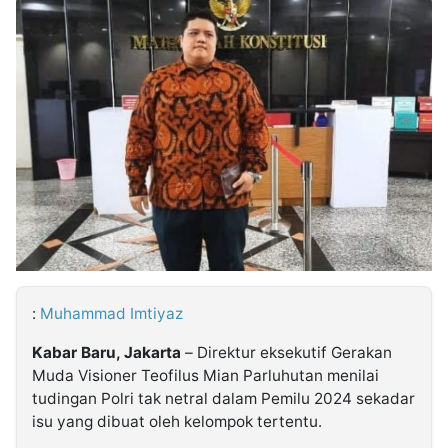
MULTIMEDIA
INDONESIA
Partner
Insight
Suara
Lens
Daily
Jalan
Idealita
Kita
Dinamikapost.com
Radar
Seedbacklink
NTB
Time
IDN
Jogja
Rakyat
News
Notice
Baru
Follow
Kabarbaru
:
Muhammad Imtiyaz
Kabar Baru, Jakarta
– Direktur eksekutif Gerakan
Muda Visioner Teofilus Mian Parluhutan menilai
tudingan Polri tak netral dalam Pemilu 2024 sekadar
isu yang dibuat oleh kelompok tertentu.