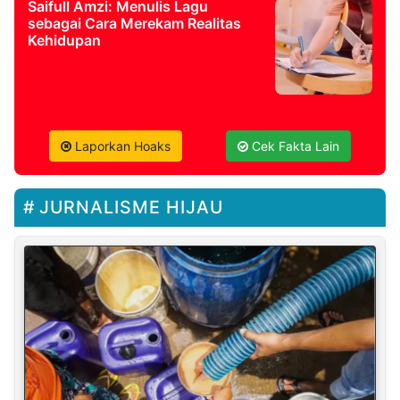
Saifull Amzi: Menulis Lagu
sebagai Cara Merekam Realitas
Kehidupan
Laporkan Hoaks
Cek Fakta Lain
JURNALISME HIJAU