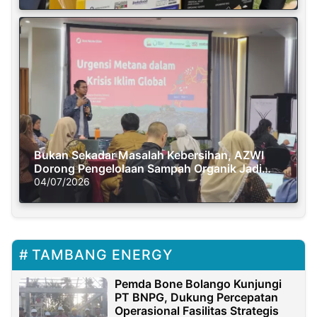
Bukan Sekadar Masalah Kebersihan, AZWI
Dorong Pengelolaan Sampah Organik Jadi
Solusi Krisis Iklim
04/07/2026
TAMBANG ENERGY
Pemda Bone Bolango Kunjungi
PT BNPG, Dukung Percepatan
Operasional Fasilitas Strategis