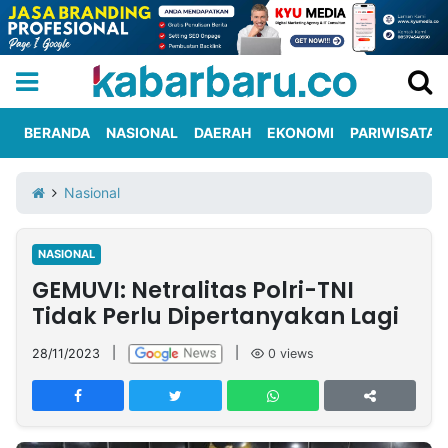
BERANDA
NASIONAL
DAERAH
EKONOMI
PARIWISATA
Informasi
KabarbaruTV
Kirim
Tentang
Nasional
Iklan
Berita
Kami
NASIONAL
Berita
GEMUVI: Netralitas Polri-TNI
Nasional
International
Olahraga
Entertainment
Daerah
Pariwisata
Kuliner
Kolom
Tidak Perlu Dipertanyakan Lagi
28/11/2023
|
|
0
views
Network
PT
TREETAN