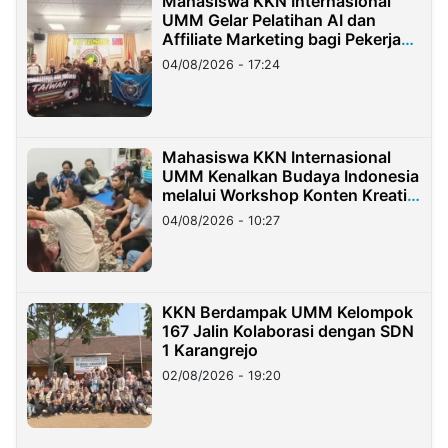
Mahasiswa KKN Internasional
UMM Gelar Pelatihan AI dan
Affiliate Marketing bagi Pekerja
Migran Indonesia di Taiwan
04/08/2026 - 17:24
Mahasiswa KKN Internasional
UMM Kenalkan Budaya Indonesia
melalui Workshop Konten Kreatif
di Taiwan
04/08/2026 - 10:27
KKN Berdampak UMM Kelompok
167 Jalin Kolaborasi dengan SDN
1 Karangrejo
02/08/2026 - 19:20