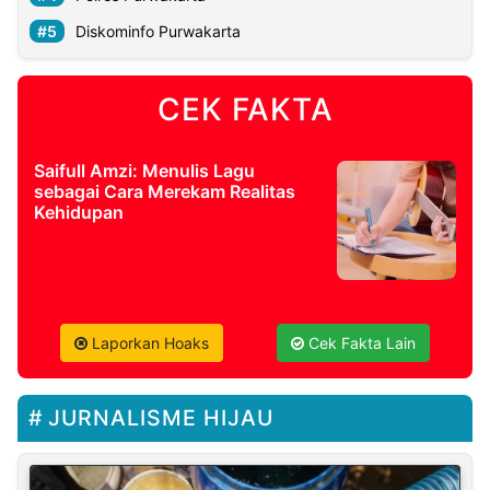
Diskominfo Purwakarta
CEK FAKTA
Saifull Amzi: Menulis Lagu
sebagai Cara Merekam Realitas
Kehidupan
Laporkan Hoaks
Cek Fakta Lain
JURNALISME HIJAU