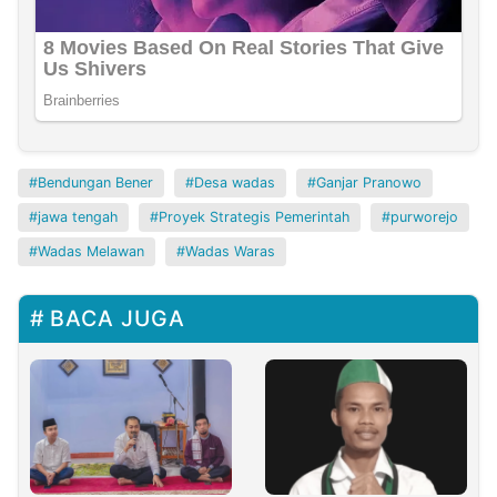
Bendungan Bener
Desa wadas
Ganjar Pranowo
jawa tengah
Proyek Strategis Pemerintah
purworejo
Wadas Melawan
Wadas Waras
BACA JUGA