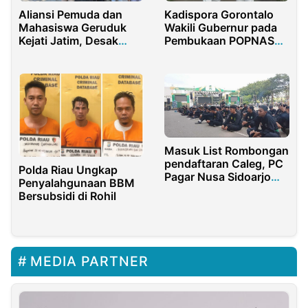
Aliansi Pemuda dan
Kadispora Gorontalo
Mahasiswa Geruduk
Wakili Gubernur pada
Kejati Jatim, Desak
Pembukaan POPNAS
Penuntasan Dugaan
dan PEPARPENAS
Korupsi di Dinas
2025 di Jakarta
Pendidikan
Masuk List Rombongan
pendaftaran Caleg, PC
Polda Riau Ungkap
Pagar Nusa Sidoarjo
Penyalahgunaan BBM
bersikap tegas
Bersubsidi di Rohil
MEDIA PARTNER