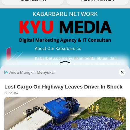
KABARBARU NETWORK
About Our Kabarbaru.co
Kabarbaru.co menyajikan berita aktual dan
inspiratif dari sudut pandang berbaik sangka
serta terverifikasi dari sumber yang tepat.
Follow Kabarbaru