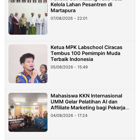
Kelola Lahan Pesantren di
Martapura
07/08/2026 - 22:01
Ketua MPK Labschool Ciracas
Tembus 100 Pemimpin Muda
Terbaik Indonesia
05/08/2026 - 15:49
Mahasiswa KKN Internasional
UMM Gelar Pelatihan AI dan
Affiliate Marketing bagi Pekerja
Migran Indonesia di Taiwan
04/08/2026 - 17:24