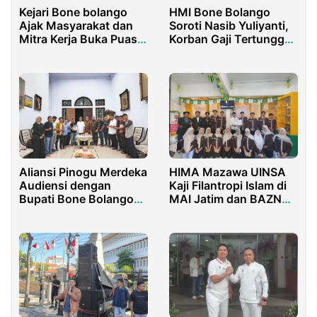
Kejari Bone bolango
HMI Bone Bolango
Ajak Masyarakat dan
Soroti Nasib Yuliyanti,
Mitra Kerja Buka Puasa
Korban Gaji Tertunggak
Bersama
dan SK yang
Digadaikan
Aliansi Pinogu Merdeka
HIMA Mazawa UINSA
Audiensi dengan
Kaji Filantropi Islam di
Bupati Bone Bolango
MAI Jatim dan BAZNAS
Bahas Jalan-
Surabaya
Permohonan
Addendum ke Menteri
Kehutanan