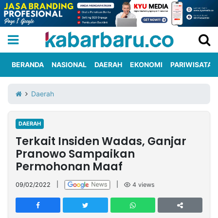
BERANDA
NASIONAL
DAERAH
EKONOMI
PARIWISATA
Informasi
KabarbaruTV
Kirim
Tentang
Daerah
Iklan
Berita
Kami
DAERAH
Berita
Terkait Insiden Wadas, Ganjar
Nasional
International
Olahraga
Entertainment
Daerah
Pariwisata
Kuliner
Kolom
Pranowo Sampaikan
Permohonan Maaf
Network
09/02/2022
|
|
4
views
PT
TREETAN